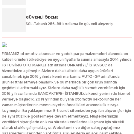
eri
GÜVENLİ ÖDEME
SSL-Tabanlı 256-Bit kodlama ile güvenli alışveriş
i
FİRMAMIZ otomotiv aksesuar ve yedek parça malzemeleri alanında en
kaliteli ürünleri tüketiciye en uygun fiyatlarla sunma amacıyla 2014 yılında
FS TUNİNG OTO MARKET adı altında ÜMRANİYE/ İSTANBUL' da
hizmetinize açılmıştır. Sizlere daha kaliteki daha uygun ürünleri
sunabilmek için 2016 yılında kendi markamız AUTO-GP adı altında
ürünler ithal etmeye başladık ve bu markada bir çok ürün dalında
çeşidimizi arttırmaktayız. Sizlere daha sağlıklı hizmet verebilmek için
2016 yılı sonlarında SANCAKTEPE- İSTANBUL'da kendi yerimizde hizmet
vermeye başladık. 2014 yılından bu yana otomotiv sektöründe her
zaman müşterilerinin memnuniyetini öncelikleri arasında ilk sıraya
koymuştur. Bu yaklaşımımızı E-ticaret sitemizden yapılan alışverişler için
de aynı titizlikle göstermeye devam etmekteyiz. Müşterilerimizin
verdikleri siparişlerin en kısa sürede kendilerine ulaşması için sürekli
olarak stoklu çalışmaktayız. Websitemiz ve diğer satış yaptığımız
pazaryerleri üzerinden yaptığınız alışverişlerin en sorunsuz şekilde