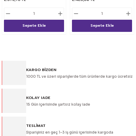
lik Ürünleri
Üniversal Paspas
Ön lip
Sis Lamba
Dönüştürücü
2021- FE1
GOLF 8
Vites Topuzu - Körüğü
Spoyler üniversal
Kontak Setleri
Sepete Ekle
Sepete Ekle
 Uçları
Modül - Kumanda
Müşür
Role
KARGO BİZDEN
1000 TL ve üzeri siparişlerde tüm ürünlerde kargo ücretsiz
itleri
Soket
KOLAY IADE
15 Gün içerisinde şartsız kolay iade
ri
TESLİMAT
aleti
Siparişiniz en geç 1-3 iş günü içerisinde kargoda