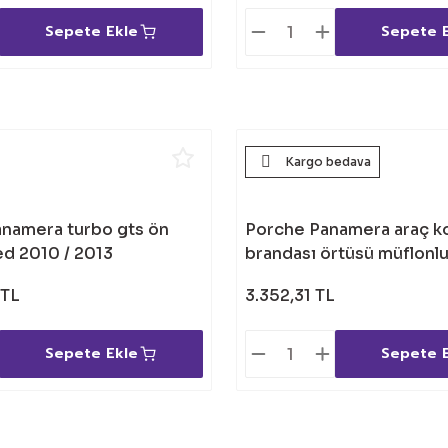
Sepete Ekle
Sepete 
Kargo bedava
namera turbo gts ön
Porche Panamera araç k
ed 2010 / 2013
brandası örtüsü müflonl
 TL
3.352,31 TL
Sepete Ekle
Sepete 