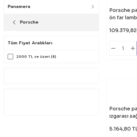
Panamera
Porsche pa
ön far lamb
Porsche
109.379,82
Tüm Fiyat Aralıkları
2000 TL ve üzeri (8)
Porsche p
ızgarası s
5.164,80 T