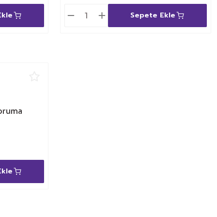
Ekle
Sepete Ekle
oruma
u
Ekle