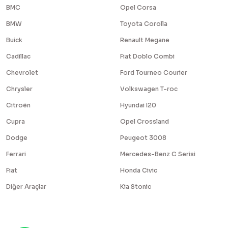
BMC
Opel Corsa
BMW
Toyota Corolla
Buick
Renault Megane
Cadillac
Fiat Doblo Combi
Chevrolet
Ford Tourneo Courier
Chrysler
Volkswagen T-roc
Citroën
Hyundai I20
Cupra
Opel Crossland
Dodge
Peugeot 3008
Ferrari
Mercedes-Benz C Serisi
Fiat
Honda Civic
Diğer Araçlar
Kia Stonic