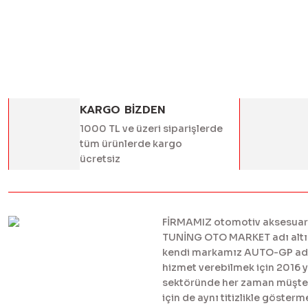
KARGO BİZDEN
1000 TL ve üzeri siparişlerde
tüm ürünlerde kargo
ücretsiz
FİRMAMIZ otomotiv aksesuar ve
TUNİNG OTO MARKET adı altınd
kendi markamız AUTO-GP adı al
hizmet verebilmek için 2016 
sektöründe her zaman müşteril
için de aynı titizlikle göster