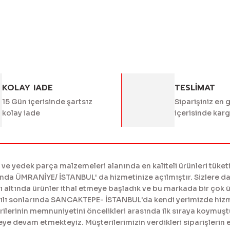
KOLAY IADE
TESLİMAT
15 Gün içerisinde şartsız
Siparişiniz en 
kolay iade
içerisinde kar
 yedek parça malzemeleri alanında en kaliteli ürünleri tüketi
a ÜMRANİYE/ İSTANBUL' da hizmetinize açılmıştır. Sizlere daha
tında ürünler ithal etmeye başladık ve bu markada bir çok ürü
yılı sonlarında SANCAKTEPE- İSTANBUL'da kendi yerimizde hiz
erinin memnuniyetini öncelikleri arasında ilk sıraya koymuştur
meye devam etmekteyiz. Müşterilerimizin verdikleri siparişlerin 