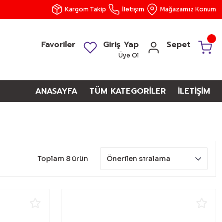
Kargom Takip
İletişim
Mağazamız Konum
Favoriler
Giriş Yap
Sepet
Üye Ol
ANASAYFA
TÜM KATEGORİLER
İLETİŞİM
Toplam 8 ürün