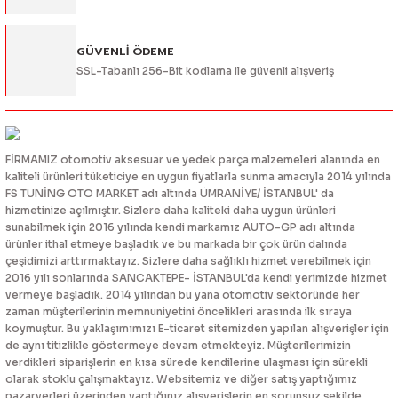
eri
GÜVENLİ ÖDEME
SSL-Tabanlı 256-Bit kodlama ile güvenli alışveriş
i
FİRMAMIZ otomotiv aksesuar ve yedek parça malzemeleri alanında en
kaliteli ürünleri tüketiciye en uygun fiyatlarla sunma amacıyla 2014 yılında
FS TUNİNG OTO MARKET adı altında ÜMRANİYE/ İSTANBUL' da
hizmetinize açılmıştır. Sizlere daha kaliteki daha uygun ürünleri
sunabilmek için 2016 yılında kendi markamız AUTO-GP adı altında
ürünler ithal etmeye başladık ve bu markada bir çok ürün dalında
çeşidimizi arttırmaktayız. Sizlere daha sağlıklı hizmet verebilmek için
2016 yılı sonlarında SANCAKTEPE- İSTANBUL'da kendi yerimizde hizmet
vermeye başladık. 2014 yılından bu yana otomotiv sektöründe her
zaman müşterilerinin memnuniyetini öncelikleri arasında ilk sıraya
koymuştur. Bu yaklaşımımızı E-ticaret sitemizden yapılan alışverişler için
de aynı titizlikle göstermeye devam etmekteyiz. Müşterilerimizin
verdikleri siparişlerin en kısa sürede kendilerine ulaşması için sürekli
olarak stoklu çalışmaktayız. Websitemiz ve diğer satış yaptığımız
pazaryerleri üzerinden yaptığınız alışverişlerin en sorunsuz şekilde