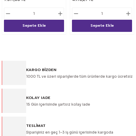
lik Ürünleri
Üniversal Paspas
Ön lip
Sis Lamba
Dönüştürücü
2021- FE1
GOLF 8
Vites Topuzu - Körüğü
Spoyler üniversal
Kontak Setleri
Sepete Ekle
Sepete Ekle
 Uçları
Modül - Kumanda
Müşür
Role
KARGO BİZDEN
1000 TL ve üzeri siparişlerde tüm ürünlerde kargo ücretsiz
itleri
Soket
KOLAY IADE
15 Gün içerisinde şartsız kolay iade
ri
TESLİMAT
aleti
Siparişiniz en geç 1-3 iş günü içerisinde kargoda