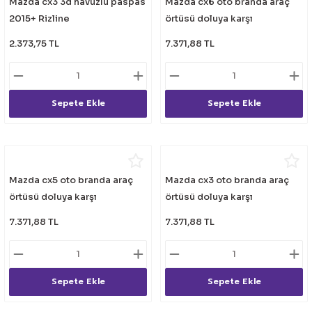
Mazda cx3 3d havuzlu paspas
Mazda cx6 oto branda araç
eri
2015+ Rizline
örtüsü doluya karşı
2.373,75 TL
7.371,88 TL
Sepete Ekle
Sepete Ekle
i
Mazda cx5 oto branda araç
Mazda cx3 oto branda araç
örtüsü doluya karşı
örtüsü doluya karşı
7.371,88 TL
7.371,88 TL
Sepete Ekle
Sepete Ekle