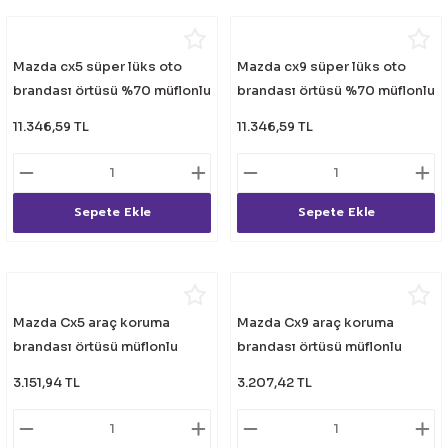
Mazda cx5 süper lüks oto
Mazda cx9 süper lüks oto
brandası örtüsü %70 müflonlu
brandası örtüsü %70 müflonlu
11.346,59 TL
11.346,59 TL
Sepete Ekle
Sepete Ekle
Mazda Cx5 araç koruma
Mazda Cx9 araç koruma
brandası örtüsü müflonlu
brandası örtüsü müflonlu
3.151,94 TL
3.207,42 TL