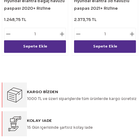
Hyundai elantra bagaj havuzu
Hyundai elantra 3d havuzlu
eri
paspası 2020+ Rizline
paspas 2021+ Rizline
1.248,75 TL
2.373,75 TL
Sepete Ekle
Sepete Ekle
i
KARGO BİZDEN
1000 TL ve üzeri siparişlerde tüm ürünlerde kargo ücretsiz
KOLAY IADE
15 Gün içerisinde şartsız kolay iade