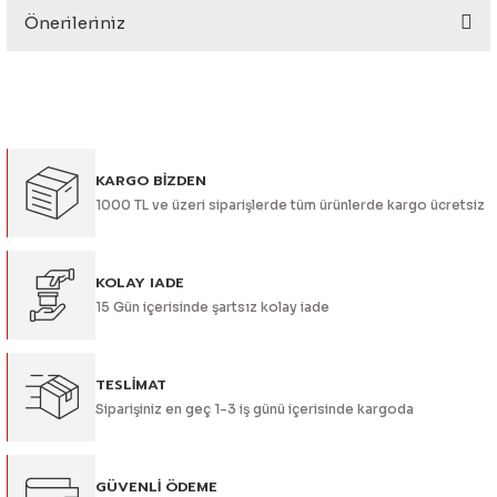
eri
Önerileriniz
Yorum Yaz
Bu ürünün fiyat bilgisi, resim, ürün açıklamalarında ve diğer
konularda yetersiz gördüğünüz noktaları öneri formunu
kullanarak tarafımıza iletebilirsiniz.
Görüş ve önerileriniz için teşekkür ederiz.
KARGO BİZDEN
i
Ürün resmi kalitesiz, bozuk veya görüntülenemiyor.
1000 TL ve üzeri siparişlerde tüm ürünlerde kargo ücretsiz
Ürün açıklamasında eksik bilgiler bulunuyor.
Ürün bilgilerinde hatalar bulunuyor.
Ürün fiyatı diğer sitelerden daha pahalı.
KOLAY IADE
15 Gün içerisinde şartsız kolay iade
Bu ürüne benzer farklı alternatifler olmalı.
TESLİMAT
Siparişiniz en geç 1-3 iş günü içerisinde kargoda
Gönder
GÜVENLİ ÖDEME