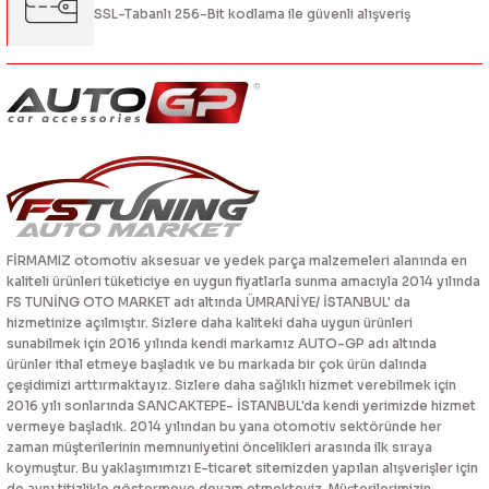
SSL-Tabanlı 256-Bit kodlama ile güvenli alışveriş
FİRMAMIZ otomotiv aksesuar ve yedek parça malzemeleri alanında en
kaliteli ürünleri tüketiciye en uygun fiyatlarla sunma amacıyla 2014 yılında
FS TUNİNG OTO MARKET adı altında ÜMRANİYE/ İSTANBUL' da
hizmetinize açılmıştır. Sizlere daha kaliteki daha uygun ürünleri
sunabilmek için 2016 yılında kendi markamız AUTO-GP adı altında
ürünler ithal etmeye başladık ve bu markada bir çok ürün dalında
çeşidimizi arttırmaktayız. Sizlere daha sağlıklı hizmet verebilmek için
2016 yılı sonlarında SANCAKTEPE- İSTANBUL'da kendi yerimizde hizmet
vermeye başladık. 2014 yılından bu yana otomotiv sektöründe her
zaman müşterilerinin memnuniyetini öncelikleri arasında ilk sıraya
koymuştur. Bu yaklaşımımızı E-ticaret sitemizden yapılan alışverişler için
de aynı titizlikle göstermeye devam etmekteyiz. Müşterilerimizin