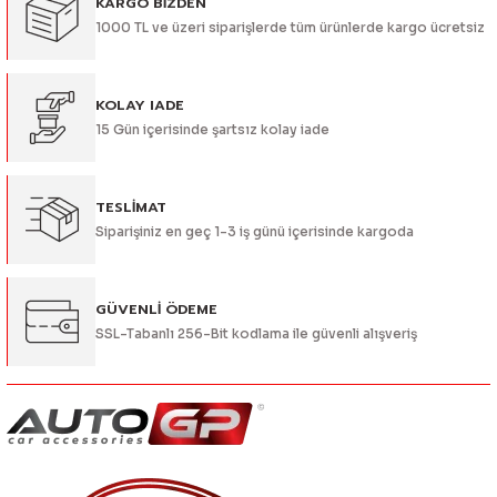
KARGO BİZDEN
Ürün resmi kalitesiz, bozuk veya görüntülenemiyor.
1000 TL ve üzeri siparişlerde tüm ürünlerde kargo ücretsiz
Ürün açıklamasında eksik bilgiler bulunuyor.
Ürün bilgilerinde hatalar bulunuyor.
Ürün fiyatı diğer sitelerden daha pahalı.
KOLAY IADE
15 Gün içerisinde şartsız kolay iade
Bu ürüne benzer farklı alternatifler olmalı.
TESLİMAT
Siparişiniz en geç 1-3 iş günü içerisinde kargoda
Gönder
GÜVENLİ ÖDEME
SSL-Tabanlı 256-Bit kodlama ile güvenli alışveriş