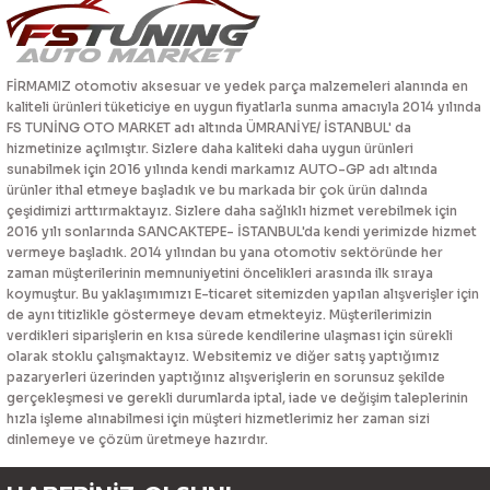
FİRMAMIZ otomotiv aksesuar ve yedek parça malzemeleri alanında en
kaliteli ürünleri tüketiciye en uygun fiyatlarla sunma amacıyla 2014 yılında
FS TUNİNG OTO MARKET adı altında ÜMRANİYE/ İSTANBUL' da
hizmetinize açılmıştır. Sizlere daha kaliteki daha uygun ürünleri
sunabilmek için 2016 yılında kendi markamız AUTO-GP adı altında
ürünler ithal etmeye başladık ve bu markada bir çok ürün dalında
çeşidimizi arttırmaktayız. Sizlere daha sağlıklı hizmet verebilmek için
2016 yılı sonlarında SANCAKTEPE- İSTANBUL'da kendi yerimizde hizmet
vermeye başladık. 2014 yılından bu yana otomotiv sektöründe her
zaman müşterilerinin memnuniyetini öncelikleri arasında ilk sıraya
koymuştur. Bu yaklaşımımızı E-ticaret sitemizden yapılan alışverişler için
de aynı titizlikle göstermeye devam etmekteyiz. Müşterilerimizin
verdikleri siparişlerin en kısa sürede kendilerine ulaşması için sürekli
olarak stoklu çalışmaktayız. Websitemiz ve diğer satış yaptığımız
pazaryerleri üzerinden yaptığınız alışverişlerin en sorunsuz şekilde
gerçekleşmesi ve gerekli durumlarda iptal, iade ve değişim taleplerinin
hızla işleme alınabilmesi için müşteri hizmetlerimiz her zaman sizi
dinlemeye ve çözüm üretmeye hazırdır.