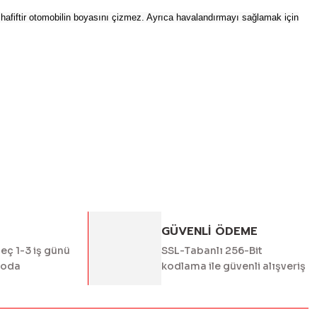
hafiftir otomobilin boyasını çizmez. Ayrıca havalandırmayı sağlamak için
ördüğünüz noktaları öneri formunu kullanarak tarafımıza
yapın!
GÜVENLİ ÖDEME
geç 1-3 iş günü
SSL-Tabanlı 256-Bit
goda
kodlama ile güvenli alışveriş