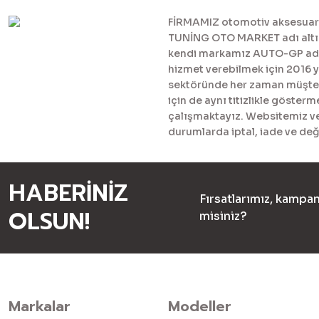
FİRMAMIZ otomotiv aksesuar ve
TUNİNG OTO MARKET adı altınd
kendi markamız AUTO-GP adı al
hizmet verebilmek için 2016 
sektöründe her zaman müşteril
için de aynı titizlikle göster
çalışmaktayız. Websitemiz ve 
durumlarda iptal, iade ve değ
HABERİNİZ
Fırsatlarımız, kampan
OLSUN!
misiniz?
Markalar
Modeller