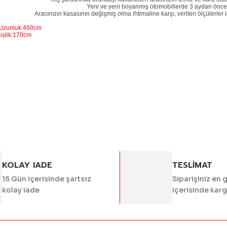
Yeni ve yeni boyanmış otomobillerde 3 aydan önce 
Aracınızın kasasının değişmiş olma ihtimaline karşı, verilen ölçülerler i
 Uzunluk:460cm
:170cm
k:135cm
 bilgisi, resim, ürün açıklamalarında ve diğer konularda yetersiz g
Bu ürüne ilk yorumu siz 
eriniz için teşekkür ederiz.
alitesiz, bozuk veya görüntülenemiyor.
Yorum Yaz
asında eksik bilgiler bulunuyor.
rinde hatalar bulunuyor.
diğer sitelerden daha pahalı.
er farklı alternatifler olmalı.
KOLAY IADE
TESLİMAT
15 Gün içerisinde şartsız
Siparişiniz en 
kolay iade
içerisinde kar