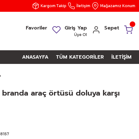
Kargom Takip
İletişim
Mağazamız Konum
Favoriler
Giriş Yap
Sepet
Üye Ol
ANASAYFA
TÜM KATEGORİLER
İLETİŞİM
+
branda araç örtüsü doluya karşı
18157