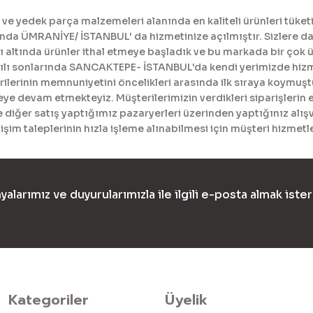
Gönder
 yedek parça malzemeleri alanında en kaliteli ürünleri tüketi
a ÜMRANİYE/ İSTANBUL' da hizmetinize açılmıştır. Sizlere daha
tında ürünler ithal etmeye başladık ve bu markada bir çok ürü
yılı sonlarında SANCAKTEPE- İSTANBUL'da kendi yerimizde hiz
erinin memnuniyetini öncelikleri arasında ilk sıraya koymuştur
meye devam etmekteyiz. Müşterilerimizin verdikleri siparişlerin 
diğer satış yaptığımız pazaryerleri üzerinden yaptığınız alışv
işim taleplerinin hızla işleme alınabilmesi için müşteri hizme
yalarımız ve duyurularımızla ile ilgili e-posta almak ister
Kategoriler
Üyelik