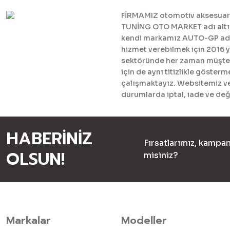
FİRMAMIZ otomotiv aksesuar ve
TUNİNG OTO MARKET adı altınd
kendi markamız AUTO-GP adı al
hizmet verebilmek için 2016 
sektöründe her zaman müşteril
için de aynı titizlikle göster
çalışmaktayız. Websitemiz ve 
durumlarda iptal, iade ve değ
HABERİNİZ
Fırsatlarımız, kampan
OLSUN!
misiniz?
Markalar
Modeller