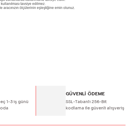
kullanılması tavsiye edilmez.
le aracınızın ölçülerinin eşleştiğine emin olunuz.
ördüğünüz noktaları öneri formunu kullanarak tarafımıza
yapın!
GÜVENLİ ÖDEME
geç 1-3 iş günü
SSL-Tabanlı 256-Bit
goda
kodlama ile güvenli alışveriş