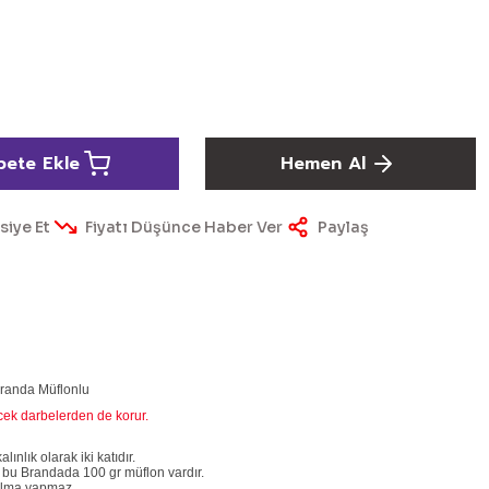
pete Ekle
Hemen Al
siye Et
Fiyatı Düşünce Haber Ver
Paylaş
Branda Müflonlu
ecek darbelerden de korur.
nlık olarak iki katıdır.
 bu Brandada 100 gr müflon vardır.
rtılma yapmaz.