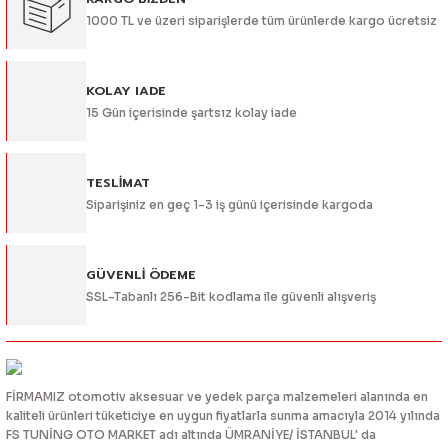
Ürün resmi kalitesiz, bozuk veya görüntülenemiyor.
1000 TL ve üzeri siparişlerde tüm ürünlerde kargo ücretsiz
Ürün açıklamasında eksik bilgiler bulunuyor.
Ürün bilgilerinde hatalar bulunuyor.
Ürün fiyatı diğer sitelerden daha pahalı.
KOLAY IADE
15 Gün içerisinde şartsız kolay iade
Bu ürüne benzer farklı alternatifler olmalı.
TESLİMAT
Siparişiniz en geç 1-3 iş günü içerisinde kargoda
Gönder
GÜVENLİ ÖDEME
SSL-Tabanlı 256-Bit kodlama ile güvenli alışveriş
FİRMAMIZ otomotiv aksesuar ve yedek parça malzemeleri alanında en
kaliteli ürünleri tüketiciye en uygun fiyatlarla sunma amacıyla 2014 yılında
FS TUNİNG OTO MARKET adı altında ÜMRANİYE/ İSTANBUL' da