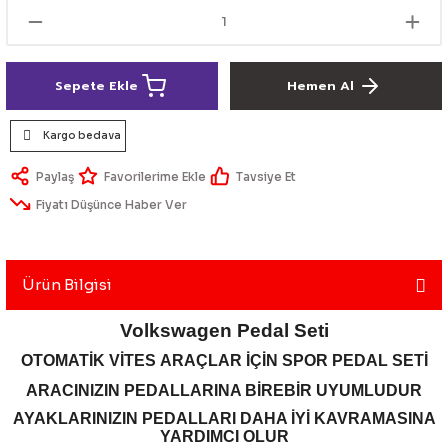
lik Ürünleri
Üniversal Paspas
Ön lip
Sis Lamba
Dönüştürücü
2021- FE1
GOLF 8
Vites Topuzu - Körüğü
Spoyler üniversal
Kontak Setleri
Sepete Ekle
Hemen Al
 Uçları
Modül - Kumanda
Kargo bedava
Müşür
Paylaş
Tavsiye Et
Fiyatı Düşünce Haber Ver
Role
itleri
Soket
Ürün Bilgisi
Volkswagen Pedal Seti
OTOMATİK VİTES
ARAÇLAR İÇİN SPOR PEDAL SETİ
ri
ARACINIZIN PEDALLARINA BİREBİR UYUMLUDUR
aleti
AYAKLARINIZIN PEDALLARI DAHA İYİ KAVRAMASINA
YARDIMCI OLUR