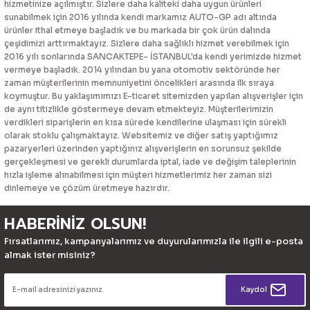
hizmetinize açılmıştır. Sizlere daha kaliteki daha uygun ürünleri
sunabilmek için 2016 yılında kendi markamız AUTO-GP adı altında
ürünler ithal etmeye başladık ve bu markada bir çok ürün dalında
çeşidimizi arttırmaktayız. Sizlere daha sağlıklı hizmet verebilmek için
2016 yılı sonlarında SANCAKTEPE- İSTANBUL'da kendi yerimizde hizmet
vermeye başladık. 2014 yılından bu yana otomotiv sektöründe her
zaman müşterilerinin memnuniyetini öncelikleri arasında ilk sıraya
koymuştur. Bu yaklaşımımızı E-ticaret sitemizden yapılan alışverişler için
de aynı titizlikle göstermeye devam etmekteyiz. Müşterilerimizin
verdikleri siparişlerin en kısa sürede kendilerine ulaşması için sürekli
olarak stoklu çalışmaktayız. Websitemiz ve diğer satış yaptığımız
pazaryerleri üzerinden yaptığınız alışverişlerin en sorunsuz şekilde
gerçekleşmesi ve gerekli durumlarda iptal, iade ve değişim taleplerinin
hızla işleme alınabilmesi için müşteri hizmetlerimiz her zaman sizi
dinlemeye ve çözüm üretmeye hazırdır.
HABERİNİZ OLSUN!
Fırsatlarımız, kampanyalarımız ve duyurularımızla ile ilgili e-posta
almak ister misiniz?
Kaydol