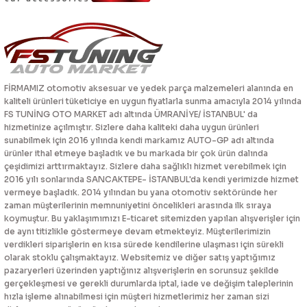
FİRMAMIZ otomotiv aksesuar ve yedek parça malzemeleri alanında en
kaliteli ürünleri tüketiciye en uygun fiyatlarla sunma amacıyla 2014 yılında
FS TUNİNG OTO MARKET adı altında ÜMRANİYE/ İSTANBUL' da
hizmetinize açılmıştır. Sizlere daha kaliteki daha uygun ürünleri
sunabilmek için 2016 yılında kendi markamız AUTO-GP adı altında
ürünler ithal etmeye başladık ve bu markada bir çok ürün dalında
çeşidimizi arttırmaktayız. Sizlere daha sağlıklı hizmet verebilmek için
2016 yılı sonlarında SANCAKTEPE- İSTANBUL'da kendi yerimizde hizmet
vermeye başladık. 2014 yılından bu yana otomotiv sektöründe her
zaman müşterilerinin memnuniyetini öncelikleri arasında ilk sıraya
koymuştur. Bu yaklaşımımızı E-ticaret sitemizden yapılan alışverişler için
de aynı titizlikle göstermeye devam etmekteyiz. Müşterilerimizin
verdikleri siparişlerin en kısa sürede kendilerine ulaşması için sürekli
olarak stoklu çalışmaktayız. Websitemiz ve diğer satış yaptığımız
pazaryerleri üzerinden yaptığınız alışverişlerin en sorunsuz şekilde
gerçekleşmesi ve gerekli durumlarda iptal, iade ve değişim taleplerinin
hızla işleme alınabilmesi için müşteri hizmetlerimiz her zaman sizi