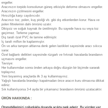
engeller.
eri
Aracınızın torpido konsolunun güneş etkisiyle deforme olmasını engeller.
Aracınızın çizilmesini engeller.
Hırsızlığa karşı caydırıcıdır.
Aracınızı toz, polen, kuş pisliği vb. gibi dış etkenlerden korur. Hava ve
polen filtrelerinin dahi ömrünü uzatır.
Dikişsiz ve soğuk kaynak ile üretilmiştir. Bu sayede hava su veya toz
geçirmez. Terleme yapmaz.
Dış tarafı özel PVC ile lamine edilmiştir.
i
İç tarafı miflon ile kaplanmıştır.
Ön ve arka tampon altlarına denk gelen lastikleri sayesinde aracı sıkıca
sarar.
Özel bağlantı delikleri sayesinde rüzgarlı ve fırtınalı havalarda brandanın
uçmasını engeller.
Tavsiye:
Her kullanımdan sonra önden arkaya doğru düzgün bir biçimde sararak
toplayınız.
Yeni boyanmış araçlarda ilk 3 ay kullanmayınız.
Yağışlı havalarda brandayı kapatmadan önce aracın kuru olmasına dikkat
ediniz.
Sık kullanılıyorsa 3-4 ayda bir yıkamanız brandanın ömrünü uzatacaktır.
ÜRÜN HAKKINDA :
Otomobillerimizi çoğunlukla dışarıda açıkta park ederiz. Bu yüzden yaz