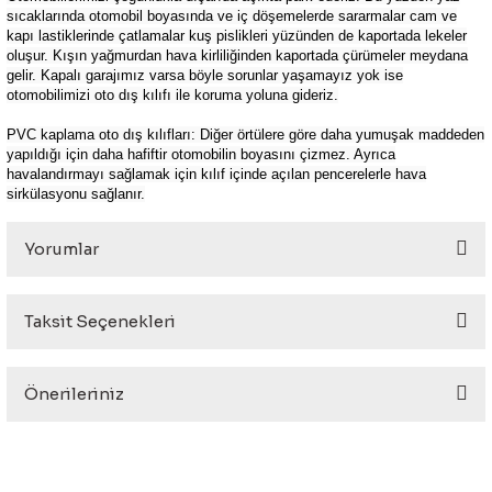
sıcaklarında otomobil boyasında ve iç döşemelerde sararmalar cam ve
kapı lastiklerinde çatlamalar kuş pislikleri yüzünden de kaportada lekeler
oluşur. Kışın yağmurdan hava kirliliğinden kaportada çürümeler meydana
gelir. Kapalı garajımız varsa böyle sorunlar yaşamayız yok ise
otomobilimizi oto dış kılıfı ile koruma yoluna gideriz.
PVC kaplama oto dış kılıfları: Diğer örtülere göre daha yumuşak maddeden
yapıldığı için daha hafiftir otomobilin boyasını çizmez. Ayrıca
havalandırmayı sağlamak için kılıf içinde açılan pencerelerle hava
sirkülasyonu sağlanır.
Yorumlar
Taksit Seçenekleri
Bu ürüne ilk yorumu siz yapın!
Önerileriniz
Yorum Yaz
Bu ürünün fiyat bilgisi, resim, ürün açıklamalarında ve diğer
konularda yetersiz gördüğünüz noktaları öneri formunu
kullanarak tarafımıza iletebilirsiniz.