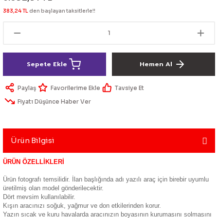
lik Ürünleri
Üniversal Paspas
Ön lip
Sis Lamba
Dönüştürücü
2021- FE1
GOLF 8
383,24 TL
den başlayan taksitlerle!!
Vites Topuzu - Körüğü
Spoyler üniversal
Kontak Setleri
 Uçları
Modül - Kumanda
Sepete Ekle
Hemen Al
Müşür
Paylaş
Tavsiye Et
Fiyatı Düşünce Haber Ver
Role
itleri
Soket
Ürün Bilgisi
ÜRÜN ÖZELLİKLERİ
ri
Ürün fotografı temsilidir. İlan başlığında adı yazılı araç için birebir uyumlu
üretilmiş olan model gönderilecektir.
Dört mevsim kullanılabilir.
aleti
Kışın aracınızı soğuk, yağmur ve don etkilerinden korur.
Yazın sıcak ve kuru havalarda aracınızın boyasının kurumasını solmasını