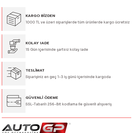
Görüş ve önerileriniz için teşekkür ederiz.
KARGO BİZDEN
Ürün resmi kalitesiz, bozuk veya görüntülenemiyor.
1000 TL ve üzeri siparişlerde tüm ürünlerde kargo ücretsiz
Ürün açıklamasında eksik bilgiler bulunuyor.
Ürün bilgilerinde hatalar bulunuyor.
Ürün fiyatı diğer sitelerden daha pahalı.
KOLAY IADE
15 Gün içerisinde şartsız kolay iade
Bu ürüne benzer farklı alternatifler olmalı.
TESLİMAT
Siparişiniz en geç 1-3 iş günü içerisinde kargoda
Gönder
GÜVENLİ ÖDEME
SSL-Tabanlı 256-Bit kodlama ile güvenli alışveriş