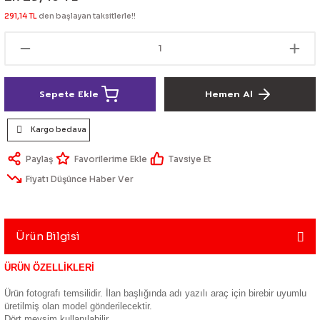
lik Ürünleri
Üniversal Paspas
Ön lip
Sis Lamba
Dönüştürücü
2021- FE1
GOLF 8
291,14 TL
den başlayan taksitlerle!!
Vites Topuzu - Körüğü
Spoyler üniversal
Kontak Setleri
 Uçları
Modül - Kumanda
Sepete Ekle
Hemen Al
Müşür
Kargo bedava
Role
Paylaş
Tavsiye Et
Fiyatı Düşünce Haber Ver
itleri
Soket
Ürün Bilgisi
ri
ÜRÜN ÖZELLİKLERİ
Ürün fotografı temsilidir. İlan başlığında adı yazılı araç için birebir uyumlu
aleti
üretilmiş olan model gönderilecektir.
Dört mevsim kullanılabilir.