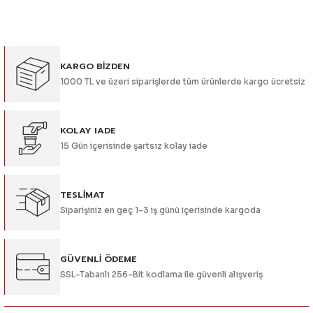
konularda yetersiz gördüğünüz noktaları öneri formunu
kullanarak tarafımıza iletebilirsiniz.
Görüş ve önerileriniz için teşekkür ederiz.
KARGO BİZDEN
Ürün resmi kalitesiz, bozuk veya görüntülenemiyor.
1000 TL ve üzeri siparişlerde tüm ürünlerde kargo ücretsiz
Ürün açıklamasında eksik bilgiler bulunuyor.
Ürün bilgilerinde hatalar bulunuyor.
Ürün fiyatı diğer sitelerden daha pahalı.
KOLAY IADE
15 Gün içerisinde şartsız kolay iade
Bu ürüne benzer farklı alternatifler olmalı.
TESLİMAT
Siparişiniz en geç 1-3 iş günü içerisinde kargoda
Gönder
GÜVENLİ ÖDEME
SSL-Tabanlı 256-Bit kodlama ile güvenli alışveriş