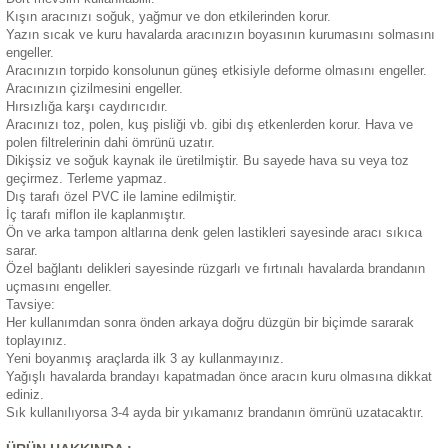
Kışın aracınızı soğuk, yağmur ve don etkilerinden korur.
eri
Yazın sıcak ve kuru havalarda aracınızın boyasının kurumasını solmasını
engeller.
Aracınızın torpido konsolunun güneş etkisiyle deforme olmasını engeller.
Aracınızın çizilmesini engeller.
Hırsızlığa karşı caydırıcıdır.
Aracınızı toz, polen, kuş pisliği vb. gibi dış etkenlerden korur. Hava ve
polen filtrelerinin dahi ömrünü uzatır.
Dikişsiz ve soğuk kaynak ile üretilmiştir. Bu sayede hava su veya toz
i
geçirmez. Terleme yapmaz.
Dış tarafı özel PVC ile lamine edilmiştir.
İç tarafı miflon ile kaplanmıştır.
Ön ve arka tampon altlarına denk gelen lastikleri sayesinde aracı sıkıca
sarar.
Özel bağlantı delikleri sayesinde rüzgarlı ve fırtınalı havalarda brandanın
uçmasını engeller.
Tavsiye:
Her kullanımdan sonra önden arkaya doğru düzgün bir biçimde sararak
toplayınız.
Yeni boyanmış araçlarda ilk 3 ay kullanmayınız.
Yağışlı havalarda brandayı kapatmadan önce aracın kuru olmasına dikkat
ediniz.
Sık kullanılıyorsa 3-4 ayda bir yıkamanız brandanın ömrünü uzatacaktır.