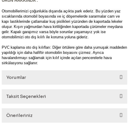
ÜRÜN HAKKINDA :
Otomobillerimizi çoğunlukla dışarıda açıkta park ederiz. Bu yüzden yaz
sıcaklarında otomobil boyasında ve iç döşemelerde sararmalar cam ve
kapı lastiklerinde çatlamalar kuş pislikleri yüzünden de kaportada lekeler
oluşur. Kışın yağmurdan hava kirliliğinden kaportada çürümeler meydana
gelir. Kapalı garajımız varsa böyle sorunlar yaşamayız yok ise
otomobilimizi oto dış kılıfı ile koruma yoluna gideriz.
PVC kaplama oto dış kılıfları: Diğer örtülere göre daha yumuşak maddeden
yapıldığı için daha hafiftir otomobilin boyasını çizmez. Ayrıca
havalandırmayı sağlamak için kılıf içinde açılan pencerelerle hava
sirkülasyonu sağlanır.
Yorumlar
Taksit Seçenekleri
Bu ürüne ilk yorumu siz yapın!
Önerileriniz
Yorum Yaz
Bu ürünün fiyat bilgisi, resim, ürün açıklamalarında ve diğer