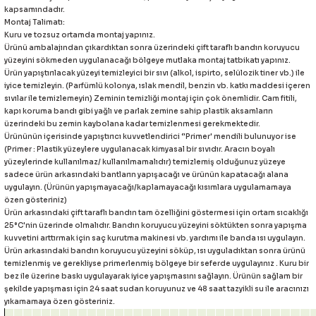
kapsamındadır.
eri
Montaj Talimatı:
Kuru ve tozsuz ortamda montaj yapınız.
Ürünü ambalajından çıkardıktan sonra üzerindeki çift taraflı bandın koruyucu
yüzeyini sökmeden uygulanacağı bölgeye mutlaka montaj tatbikatı yapınız.
Ürün yapıştırılacak yüzeyi temizleyici bir sıvı (alkol, ispirto, selülozik tiner vb.) ile
iyice temizleyin. (Parfümlü kolonya, ıslak mendil, benzin vb. katkı maddesi içeren
sıvılar ile temizlemeyin) Zeminin temizliği montaj için çok önemlidir. Cam fitili,
kapı koruma bandı gibi yağlı ve parlak zemine sahip plastik aksamların
i
üzerindeki bu zemin kaybolana kadar temizlenmesi gerekmektedir.
Ürününün içerisinde yapıştırıcı kuvvetlendirici ‘'Primer' mendili bulunuyor ise
(Primer : Plastik yüzeylere uygulanacak kimyasal bir sıvıdır. Aracın boyalı
yüzeylerinde kullanılmaz/ kullanılmamalıdır) temizlemiş olduğunuz yüzeye
sadece ürün arkasındaki bantların yapışacağı ve ürünün kapatacağı alana
uygulayın. (Ürünün yapışmayacağı/kaplamayacağı kısımlara uygulamamaya
özen gösteriniz)
Ürün arkasındaki çift taraflı bandın tam özelliğini göstermesi için ortam sıcaklığı
25°C'nin üzerinde olmalıdır. Bandın koruyucu yüzeyini söktükten sonra yapışma
kuvvetini arttırmak için saç kurutma makinesi vb. yardımı ile banda ısı uygulayın.
Ürün arkasındaki bandın koruyucu yüzeyini söküp, ısı uyguladıktan sonra ürünü
temizlenmiş ve gerekliyse primerlenmiş bölgeye bir seferde uygulayınız . Kuru bir
bez ile üzerine baskı uygulayarak iyice yapışmasını sağlayın. Ürünün sağlam bir
şekilde yapışması için 24 saat sudan koruyunuz ve 48 saat tazyikli su ile aracınızı
yıkamamaya özen gösteriniz.