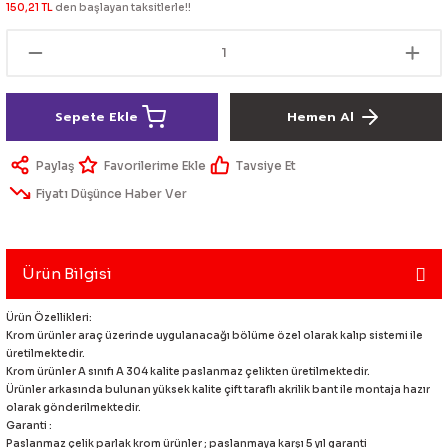
150,21 TL
den başlayan taksitlerle!!
lik Ürünleri
Üniversal Paspas
Ön lip
Sis Lamba
Dönüştürücü
2021- FE1
GOLF 8
Vites Topuzu - Körüğü
Spoyler üniversal
Kontak Setleri
Sepete Ekle
Hemen Al
 Uçları
Modül - Kumanda
Paylaş
Tavsiye Et
Müşür
Fiyatı Düşünce Haber Ver
Role
itleri
Soket
Ürün Bilgisi
Ürün Özellikleri:
Krom ürünler araç üzerinde uygulanacağı bölüme özel olarak kalıp sistemi ile
üretilmektedir.
ri
Krom ürünler A sınıfı A 304 kalite paslanmaz çelikten üretilmektedir.
Ürünler arkasında bulunan yüksek kalite çift taraflı akrilik bant ile montaja hazır
olarak gönderilmektedir.
aleti
Garanti :
Paslanmaz çelik parlak krom ürünler ; paslanmaya karşı 5 yıl garanti