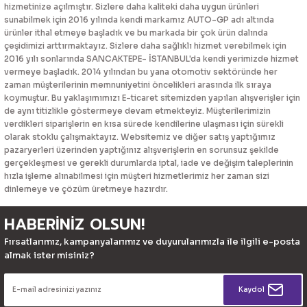
hizmetinize açılmıştır. Sizlere daha kaliteki daha uygun ürünleri
sunabilmek için 2016 yılında kendi markamız AUTO-GP adı altında
ürünler ithal etmeye başladık ve bu markada bir çok ürün dalında
çeşidimizi arttırmaktayız. Sizlere daha sağlıklı hizmet verebilmek için
2016 yılı sonlarında SANCAKTEPE- İSTANBUL'da kendi yerimizde hizmet
vermeye başladık. 2014 yılından bu yana otomotiv sektöründe her
zaman müşterilerinin memnuniyetini öncelikleri arasında ilk sıraya
koymuştur. Bu yaklaşımımızı E-ticaret sitemizden yapılan alışverişler için
de aynı titizlikle göstermeye devam etmekteyiz. Müşterilerimizin
verdikleri siparişlerin en kısa sürede kendilerine ulaşması için sürekli
olarak stoklu çalışmaktayız. Websitemiz ve diğer satış yaptığımız
pazaryerleri üzerinden yaptığınız alışverişlerin en sorunsuz şekilde
gerçekleşmesi ve gerekli durumlarda iptal, iade ve değişim taleplerinin
hızla işleme alınabilmesi için müşteri hizmetlerimiz her zaman sizi
dinlemeye ve çözüm üretmeye hazırdır.
HABERİNİZ OLSUN!
Fırsatlarımız, kampanyalarımız ve duyurularımızla ile ilgili e-posta
almak ister misiniz?
Kaydol