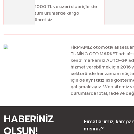
1000 TL ve üzeri siparişlerde
tüm ürünlerde kargo
ücretsiz
FİRMAMIZ otomotiv aksesuar ve
TUNİNG OTO MARKET adı altınd
kendi markamız AUTO-GP adı al
hizmet verebilmek için 2016 
sektöründe her zaman müşteril
için de aynı titizlikle göster
çalışmaktayız. Websitemiz ve 
durumlarda iptal, iade ve değ
HABERİNİZ
Fırsatlarımız, kampan
OLSUN!
misiniz?