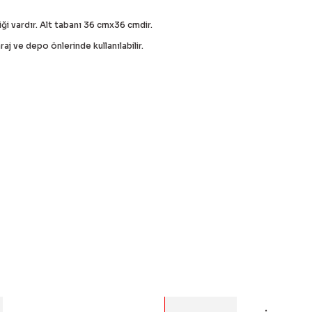
iği vardır. Alt tabanı 36 cmx36 cmdir.
raj ve depo önlerinde kullanılabilir.
 bilgisi, resim, ürün açıklamalarında ve diğer konularda yetersiz g
Bu ürüne ilk yorumu siz 
eriniz için teşekkür ederiz.
alitesiz, bozuk veya görüntülenemiyor.
Yorum Yaz
asında eksik bilgiler bulunuyor.
rinde hatalar bulunuyor.
diğer sitelerden daha pahalı.
er farklı alternatifler olmalı.