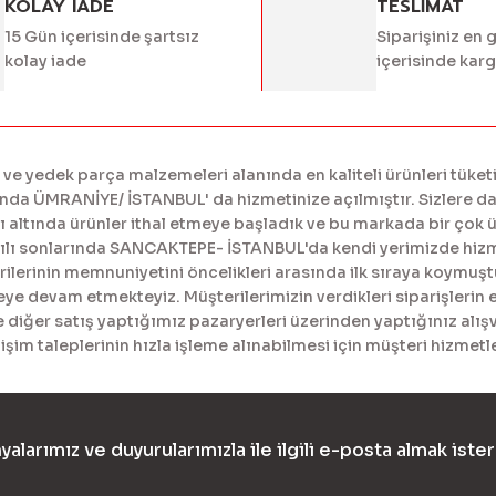
KOLAY IADE
TESLİMAT
15 Gün içerisinde şartsız
Siparişiniz en 
Gönder
kolay iade
içerisinde kar
 yedek parça malzemeleri alanında en kaliteli ürünleri tüketi
a ÜMRANİYE/ İSTANBUL' da hizmetinize açılmıştır. Sizlere daha
tında ürünler ithal etmeye başladık ve bu markada bir çok ürü
yılı sonlarında SANCAKTEPE- İSTANBUL'da kendi yerimizde hiz
erinin memnuniyetini öncelikleri arasında ilk sıraya koymuştur
meye devam etmekteyiz. Müşterilerimizin verdikleri siparişlerin 
diğer satış yaptığımız pazaryerleri üzerinden yaptığınız alışv
işim taleplerinin hızla işleme alınabilmesi için müşteri hizme
yalarımız ve duyurularımızla ile ilgili e-posta almak ister