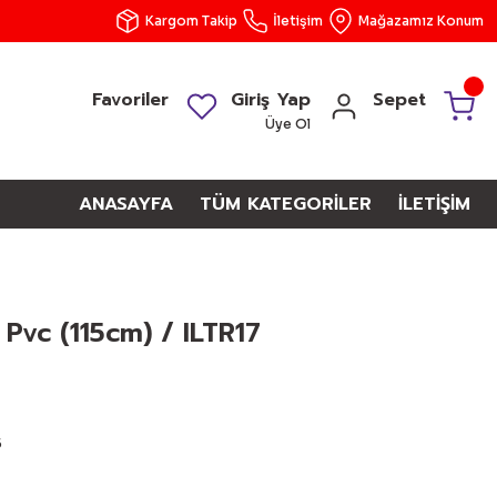
Kargom Takip
İletişim
Mağazamız Konum
Favoriler
Giriş Yap
Sepet
Üye Ol
ANASAYFA
TÜM KATEGORİLER
İLETİŞİM
Pvc (115cm) / ILTR17
5