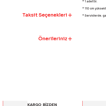
* 1 adettir.
* 110 cm yüksekl
Taksit Seçenekleri
* Servislerde. ga
Bu ürünün fiyat
iletebilirsiniz.
Önerileriniz
Görüş ve öneril
Ürün resmi k
Ürün açıklam
Ürün bilgile
Ürün fiyatı 
Bu ürüne benz
KARGO BİZDEN