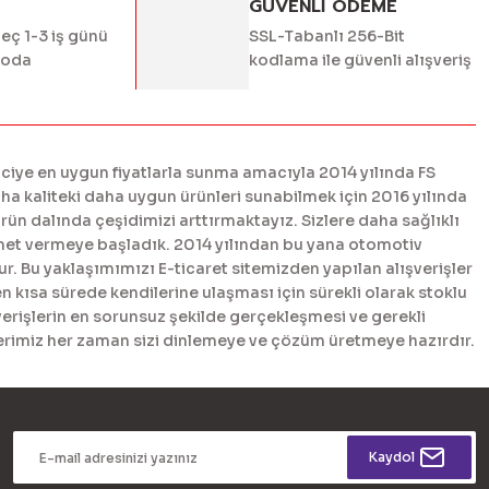
GÜVENLİ ÖDEME
geç 1-3 iş günü
SSL-Tabanlı 256-Bit
goda
kodlama ile güvenli alışveriş
ciye en uygun fiyatlarla sunma amacıyla 2014 yılında FS
 kaliteki daha uygun ürünleri sunabilmek için 2016 yılında
n dalında çeşidimizi arttırmaktayız. Sizlere daha sağlıklı
met vermeye başladık. 2014 yılından bu yana otomotiv
. Bu yaklaşımımızı E-ticaret sitemizden yapılan alışverişler
en kısa sürede kendilerine ulaşması için sürekli olarak stoklu
erişlerin en sorunsuz şekilde gerçekleşmesi ve gerekli
tlerimiz her zaman sizi dinlemeye ve çözüm üretmeye hazırdır.
Kaydol