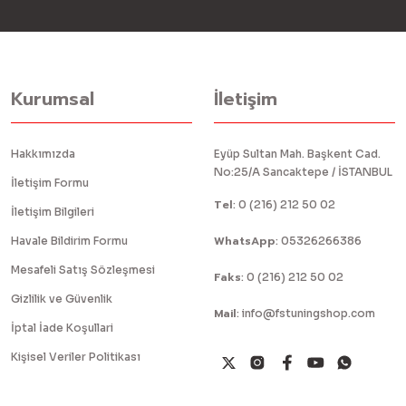
Kurumsal
İletişim
Hakkımızda
Eyüp Sultan Mah. Başkent Cad.
No:25/A Sancaktepe / İSTANBUL
İletişim Formu
Tel
:
0 (216) 212 50 02
İletişim Bilgileri
WhatsApp
Havale Bildirim Formu
:
05326266386
Mesafeli Satış Sözleşmesi
Faks
:
0 (216) 212 50 02
Gizlilik ve Güvenlik
Mail
:
info@fstuningshop.com
İptal İade Koşullari
Kişisel Veriler Politikası