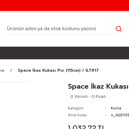
na
Space İkaz Kukası Pvc (115cm) / ILTR17
Space İkaz Kukası 
0 Yorum - 0 Puan
Kategori
Korna
Stok Kodu
o_A2670
1.032,72 TL