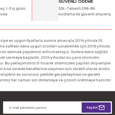
GÜVENLİ ÖDEME
geç 1-3 iş günü
SSL-Tabanlı 256-Bit
goda
kodlama ile güvenli alışveriş
ciye en uygun fiyatlarla sunma amacıyla 2014 yılında FS
 kaliteki daha uygun ürünleri sunabilmek için 2016 yılında
n dalında çeşidimizi arttırmaktayız. Sizlere daha sağlıklı
met vermeye başladık. 2014 yılından bu yana otomotiv
. Bu yaklaşımımızı E-ticaret sitemizden yapılan alışverişler
en kısa sürede kendilerine ulaşması için sürekli olarak stoklu
erişlerin en sorunsuz şekilde gerçekleşmesi ve gerekli
tlerimiz her zaman sizi dinlemeye ve çözüm üretmeye hazırdır.
Kaydol