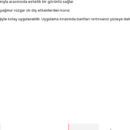
ıyla aracınızda estetik bir görüntü sağlar.
yağmur rüzgar vb dış etkenlerden korur.
iyle kolay uygulanabilir. Uygulama sırasında bantları ısıtırsanız yüzeye daha
 bilgisi, resim, ürün açıklamalarında ve diğer konularda yetersiz g
Bu ürüne ilk yorumu siz 
eriniz için teşekkür ederiz.
alitesiz, bozuk veya görüntülenemiyor.
Yorum Yaz
asında eksik bilgiler bulunuyor.
rinde hatalar bulunuyor.
diğer sitelerden daha pahalı.
er farklı alternatifler olmalı.