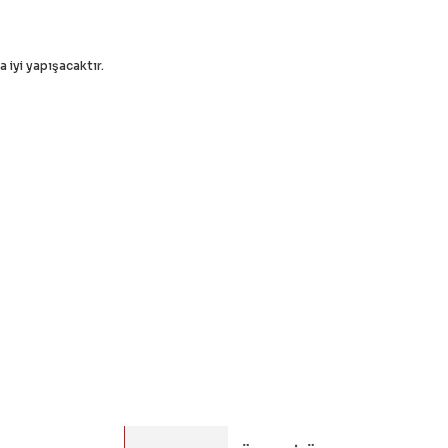
 iyi yapışacaktır.
ördüğünüz noktaları öneri formunu kullanarak tarafımıza
yapın!