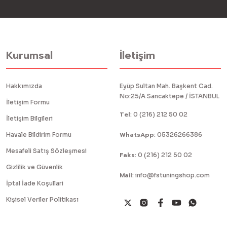
Kurumsal
İletişim
Hakkımızda
Eyüp Sultan Mah. Başkent Cad.
No:25/A Sancaktepe / İSTANBUL
İletişim Formu
Tel
:
0 (216) 212 50 02
İletişim Bilgileri
WhatsApp
Havale Bildirim Formu
:
05326266386
Mesafeli Satış Sözleşmesi
Faks
:
0 (216) 212 50 02
Gizlilik ve Güvenlik
Mail
:
info@fstuningshop.com
İptal İade Koşullari
Kişisel Veriler Politikası