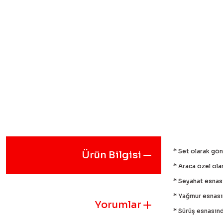
* Set olarak gön
Ürün Bilgisi
* Araca özel olar
* Seyahat esnası
* Yağmur esnasın
Yorumlar
* Sürüş esnasınd