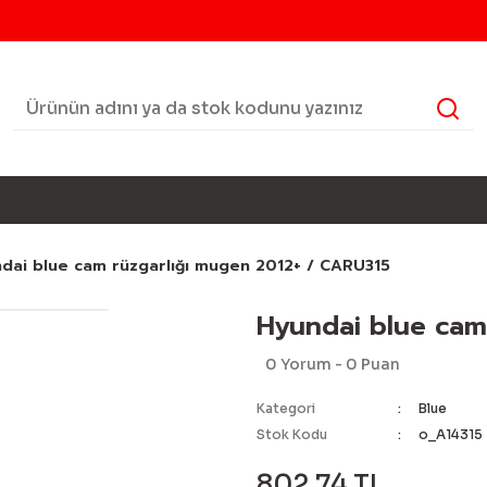
dai blue cam rüzgarlığı mugen 2012+ / CARU315
Hyundai blue cam
0 Yorum - 0 Puan
Kategori
Blue
Stok Kodu
o_A14315
802,74 TL