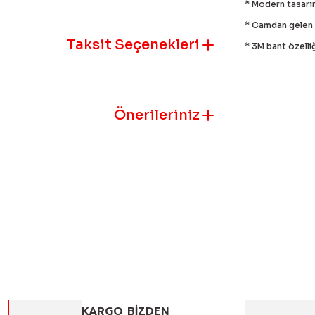
* Modern tasarım
* Camdan gelen 
Taksit Seçenekleri
* 3M bant özelliğ
Önerileriniz
Bu ürünün fiyat
iletebilirsiniz.
Görüş ve öneril
Ürün resmi k
Ürün açıklam
Ürün bilgile
Ürün fiyatı 
Bu ürüne benz
KARGO BİZDEN