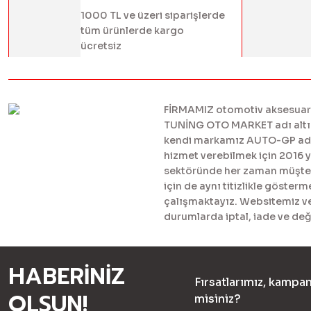
1000 TL ve üzeri siparişlerde
tüm ürünlerde kargo
ücretsiz
FİRMAMIZ otomotiv aksesuar ve
TUNİNG OTO MARKET adı altınd
kendi markamız AUTO-GP adı al
hizmet verebilmek için 2016 
sektöründe her zaman müşteril
için de aynı titizlikle göster
çalışmaktayız. Websitemiz ve 
durumlarda iptal, iade ve değ
HABERİNİZ
Fırsatlarımız, kampan
OLSUN!
misiniz?