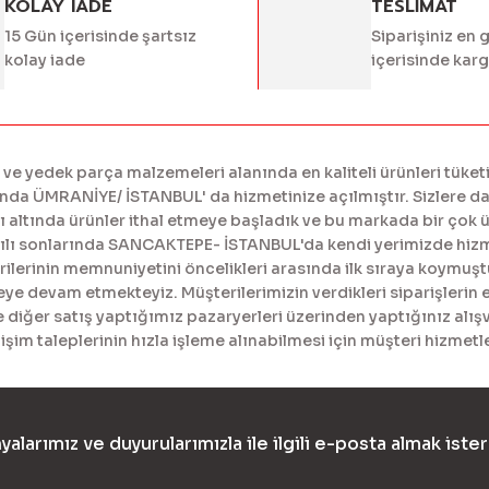
KOLAY IADE
TESLİMAT
15 Gün içerisinde şartsız
Siparişiniz en 
kolay iade
içerisinde kar
Gönder
 yedek parça malzemeleri alanında en kaliteli ürünleri tüketi
a ÜMRANİYE/ İSTANBUL' da hizmetinize açılmıştır. Sizlere daha
tında ürünler ithal etmeye başladık ve bu markada bir çok ürü
yılı sonlarında SANCAKTEPE- İSTANBUL'da kendi yerimizde hiz
erinin memnuniyetini öncelikleri arasında ilk sıraya koymuştur
meye devam etmekteyiz. Müşterilerimizin verdikleri siparişlerin 
diğer satış yaptığımız pazaryerleri üzerinden yaptığınız alışv
işim taleplerinin hızla işleme alınabilmesi için müşteri hizme
yalarımız ve duyurularımızla ile ilgili e-posta almak ister