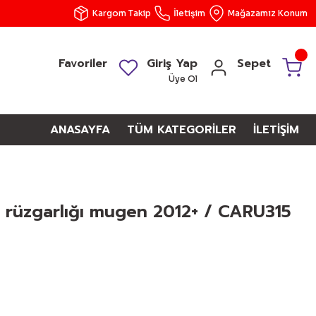
Kargom Takip
İletişim
Mağazamız Konum
Favoriler
Giriş Yap
Sepet
Üye Ol
ANASAYFA
TÜM KATEGORİLER
İLETİŞİM
 rüzgarlığı mugen 2012+ / CARU315