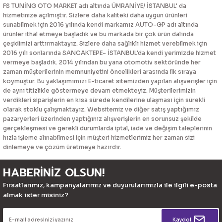
FS TUNİNG OTO MARKET adı altında ÜMRANİYE/ İSTANBUL' da
hizmetinize açılmıştır. Sizlere daha kaliteki daha uygun ürünleri
sunabilmek için 2016 yılında kendi markamız AUTO-GP adı altında
ürünler ithal etmeye başladık ve bu markada bir çok ürün dalında
çeşidimizi arttırmaktayız. Sizlere daha sağlıklı hizmet verebilmek için
2016 yılı sonlarında SANCAKTEPE- İSTANBUL'da kendi yerimizde hizmet
vermeye başladık. 2014 yılından bu yana otomotiv sektöründe her
zaman müşterilerinin memnuniyetini öncelikleri arasında ilk sıraya
koymuştur. Bu yaklaşımımızı E-ticaret sitemizden yapılan alışverişler için
de aynı titizlikle göstermeye devam etmekteyiz. Müşterilerimizin
verdikleri siparişlerin en kısa sürede kendilerine ulaşması için sürekli
olarak stoklu çalışmaktayız. Websitemiz ve diğer satış yaptığımız
pazaryerleri üzerinden yaptığınız alışverişlerin en sorunsuz şekilde
gerçekleşmesi ve gerekli durumlarda iptal, iade ve değişim taleplerinin
hızla işleme alınabilmesi için müşteri hizmetlerimiz her zaman sizi
dinlemeye ve çözüm üretmeye hazırdır.
HABERİNİZ OLSUN!
Fırsatlarımız, kampanyalarımız ve duyurularımızla ile ilgili e-posta
almak ister misiniz?
Kaydol