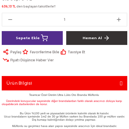
lik Ürünleri
Üniversal Paspas
Ön lip
Sis Lamba
Dönüştürücü
2021- FE1
GOLF 8
636,13 TL
den başlayan taksitlerle!!
Vites Topuzu - Körüğü
Spoyler üniversal
Kontak Setleri
 Uçları
Modül - Kumanda
Sepete Ekle
Hemen Al
Müşür
Paylaş
Tavsiye Et
Fiyatı Düşünce Haber Ver
Role
itleri
Soket
Ürün Bilgisi
Teamcar Özel Üretim Ultra Lüks Oto Branda Müflonlu
Üzerindeki koruyucular sayesinde diğer brandalardan farklı olarak aracınızı doluya karşı
oluşabilecek darbelerden de korur.
ri
Bu Ürün %100 yerli ve piyasadaki ürünlerin kalınlık olarak iki katıdır.
Ucuz brandaların içerisinde 1m2 de 30 gr Müflon varken bu Brandada 100 gr müflon vardır.
aleti
Dış kumaşı kalınlığından dolayı yırtılma yapmaz.
Müflonlu su geçirmez hava alan yapısı sayesinde aracınızı İçin ideal brandadır.