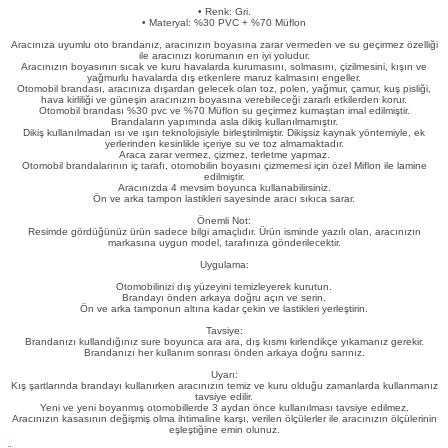
• Renk: Gri.
eri
• Materyal: %30 PVC + %70 Müflon
Aracınıza uyumlu oto brandanız, aracınızın boyasına zarar vermeden ve su geçirmez özelliği
ile aracınızı korumanın en iyi yoludur.
Aracınızın boyasının sıcak ve kuru havalarda kurumasını, solmasını, çizilmesini, kışın ve
yağmurlu havalarda dış etkenlere maruz kalmasını engeller.
Otomobil brandası, aracınıza dışardan gelecek olan toz, polen, yağmur, çamur, kuş pisliği,
hava kirliliği ve güneşin aracınızın boyasına verebileceği zararlı etkilerden korur.
Otomobil brandası %30 pvc ve %70 Müflon su geçirmez kumaştan imal edilmiştir.
Brandaların yapımında asla dikiş kullanılmamıştır.
Dikiş kullanılmadan ısı ve ışın teknolojisiyle birleştirilmiştir. Dikişsiz kaynak yöntemiyle, ek
yerlerinden kesinlikle içeriye su ve toz almamaktadır.
Araca zarar vermez, çizmez, terletme yapmaz.
i
Otomobil brandalarının iç tarafı, otomobilin boyasını çizmemesi için özel Miflon ile lamine
edilmiştir.
Aracınızda 4 mevsim boyunca kullanabilirsiniz.
Ön ve arka tampon lastikleri sayesinde aracı sıkıca sarar.
Önemli Not:
Resimde gördüğünüz ürün sadece bilgi amaçlıdır. Ürün isminde yazılı olan, aracınızın
markasına uygun model, tarafınıza gönderilecektir.
Uygulama:
Otomobilinizi dış yüzeyini temizleyerek kurutun.
Brandayı önden arkaya doğru açın ve serin.
Ön ve arka tamponun altına kadar çekin ve lastikleri yerleştirin.
Tavsiye:
Brandanızı kullandığınız sure boyunca ara ara, dış kısmı kirlendikçe yıkamanız gerekir.
Brandanızı her kullanım sonrası önden arkaya doğru sarınız.
Uyarı:
Kış şartlarında brandayı kullanırken aracınızın temiz ve kuru olduğu zamanlarda kullanmanız
tavsiye edilir.
Yeni ve yeni boyanmış otomobillerde 3 aydan önce kullanılması tavsiye edilmez.
Aracınızın kasasının değişmiş olma ihtimaline karşı, verilen ölçülerler ile aracınızın ölçülerinin
eşleştiğine emin olunuz.