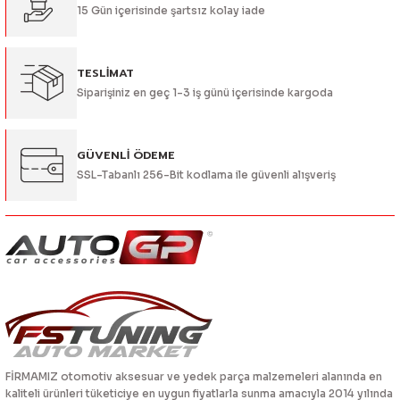
15 Gün içerisinde şartsız kolay iade
Bu ürüne benzer farklı alternatifler olmalı.
TESLİMAT
Siparişiniz en geç 1-3 iş günü içerisinde kargoda
Gönder
GÜVENLİ ÖDEME
SSL-Tabanlı 256-Bit kodlama ile güvenli alışveriş
FİRMAMIZ otomotiv aksesuar ve yedek parça malzemeleri alanında en
kaliteli ürünleri tüketiciye en uygun fiyatlarla sunma amacıyla 2014 yılında