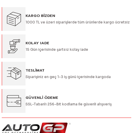
Görüş ve önerileriniz için teşekkür ederiz.
KARGO BİZDEN
Ürün resmi kalitesiz, bozuk veya görüntülenemiyor.
1000 TL ve üzeri siparişlerde tüm ürünlerde kargo ücretsiz
Ürün açıklamasında eksik bilgiler bulunuyor.
Ürün bilgilerinde hatalar bulunuyor.
Ürün fiyatı diğer sitelerden daha pahalı.
KOLAY IADE
15 Gün içerisinde şartsız kolay iade
Bu ürüne benzer farklı alternatifler olmalı.
TESLİMAT
Siparişiniz en geç 1-3 iş günü içerisinde kargoda
Gönder
GÜVENLİ ÖDEME
SSL-Tabanlı 256-Bit kodlama ile güvenli alışveriş