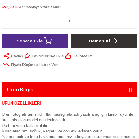
lik Ürünleri
Üniversal Paspas
Ön lip
Sis Lamba
Dönüştürücü
2021- FE1
GOLF 8
392,90 TL
den başlayan taksitlerle!!
Vites Topuzu - Körüğü
Spoyler üniversal
Kontak Setleri
 Uçları
Modül - Kumanda
Sepete Ekle
Hemen Al
Müşür
Paylaş
Tavsiye Et
Fiyatı Düşünce Haber Ver
Role
itleri
Soket
Ürün Bilgisi
ÜRÜN ÖZELLİKLERİ
ri
Ürün fotografı temsilidir. İlan başlığında adı yazılı araç için birebir uyumlu
üretilmiş olan model gönderilecektir.
Dört mevsim kullanılabilir.
aleti
Kışın aracınızı soğuk, yağmur ve don etkilerinden korur.
Yazın sıcak ve kuru havalarda aracınızın boyasının kurumasını solmasını