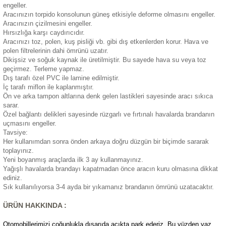
engeller.
eri
Aracınızın torpido konsolunun güneş etkisiyle deforme olmasını engeller.
Aracınızın çizilmesini engeller.
Hırsızlığa karşı caydırıcıdır.
Aracınızı toz, polen, kuş pisliği vb. gibi dış etkenlerden korur. Hava ve
polen filtrelerinin dahi ömrünü uzatır.
Dikişsiz ve soğuk kaynak ile üretilmiştir. Bu sayede hava su veya toz
geçirmez. Terleme yapmaz.
Dış tarafı özel PVC ile lamine edilmiştir.
i
İç tarafı miflon ile kaplanmıştır.
Ön ve arka tampon altlarına denk gelen lastikleri sayesinde aracı sıkıca
sarar.
Özel bağlantı delikleri sayesinde rüzgarlı ve fırtınalı havalarda brandanın
uçmasını engeller.
Tavsiye:
Her kullanımdan sonra önden arkaya doğru düzgün bir biçimde sararak
toplayınız.
Yeni boyanmış araçlarda ilk 3 ay kullanmayınız.
Yağışlı havalarda brandayı kapatmadan önce aracın kuru olmasına dikkat
ediniz.
Sık kullanılıyorsa 3-4 ayda bir yıkamanız brandanın ömrünü uzatacaktır.
ÜRÜN HAKKINDA :
Otomobillerimizi çoğunlukla dışarıda açıkta park ederiz. Bu yüzden yaz