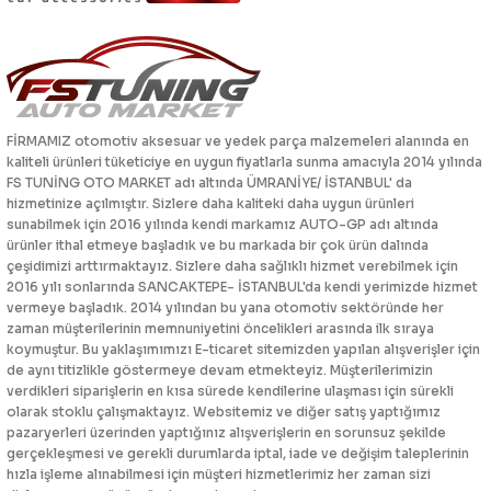
FİRMAMIZ otomotiv aksesuar ve yedek parça malzemeleri alanında en
kaliteli ürünleri tüketiciye en uygun fiyatlarla sunma amacıyla 2014 yılında
FS TUNİNG OTO MARKET adı altında ÜMRANİYE/ İSTANBUL' da
hizmetinize açılmıştır. Sizlere daha kaliteki daha uygun ürünleri
sunabilmek için 2016 yılında kendi markamız AUTO-GP adı altında
ürünler ithal etmeye başladık ve bu markada bir çok ürün dalında
çeşidimizi arttırmaktayız. Sizlere daha sağlıklı hizmet verebilmek için
2016 yılı sonlarında SANCAKTEPE- İSTANBUL'da kendi yerimizde hizmet
vermeye başladık. 2014 yılından bu yana otomotiv sektöründe her
zaman müşterilerinin memnuniyetini öncelikleri arasında ilk sıraya
koymuştur. Bu yaklaşımımızı E-ticaret sitemizden yapılan alışverişler için
de aynı titizlikle göstermeye devam etmekteyiz. Müşterilerimizin
verdikleri siparişlerin en kısa sürede kendilerine ulaşması için sürekli
olarak stoklu çalışmaktayız. Websitemiz ve diğer satış yaptığımız
pazaryerleri üzerinden yaptığınız alışverişlerin en sorunsuz şekilde
gerçekleşmesi ve gerekli durumlarda iptal, iade ve değişim taleplerinin
hızla işleme alınabilmesi için müşteri hizmetlerimiz her zaman sizi