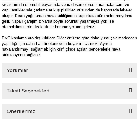
sıcaklarında otomobil boyasında ve iç döşemelerde sararmalar cam ve
kapı lastiklerinde çatlamalar kuş pislikleri yüzünden de kaportada lekeler
oluşur. Kışın yağmurdan hava kirliliğinden kaportada çürümeler meydana
gelir. Kapalı garajımız varsa böyle sorunlar yaşamayız yok ise
otomobilimizi oto dış kılıfı ile koruma yoluna gideriz.
PVC kaplama oto dış kılıfları: Diğer örtülere göre daha yumuşak maddeden
yapıldığı için daha hafiftir otomobilin boyasını çizmez. Ayrıca
havalandırmayı sağlamak için kılıf içinde açılan pencerelerle hava
sirkülasyonu sağlanır.
Yorumlar
Taksit Seçenekleri
Bu ürüne ilk yorumu siz yapın!
Önerileriniz
Yorum Yaz
Bu ürünün fiyat bilgisi, resim, ürün açıklamalarında ve diğer
konularda yetersiz gördüğünüz noktaları öneri formunu
kullanarak tarafımıza iletebilirsiniz.