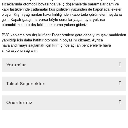
sıcaklarında otomobil boyasında ve iç döşemelerde sararmalar cam ve
kapı lastiklerinde çatlamalar kuş pislikleri yüzünden de kaportada lekeler
oluşur. Kışın yağmurdan hava kirliliğinden kaportada çürümeler meydana
gelir. Kapalı garajımız varsa böyle sorunlar yaşamayız yok ise
otomobilimizi oto dış kılıfı ile koruma yoluna gideriz.
PVC kaplama oto dış kılıfları: Diğer örtülere göre daha yumuşak maddeden
yapıldığı için daha hafiftir otomobilin boyasını çizmez. Ayrıca
havalandırmayı sağlamak için kılıf içinde açılan pencerelerle hava
sirkülasyonu sağlanır.
Yorumlar
Taksit Seçenekleri
Bu ürüne ilk yorumu siz yapın!
Önerileriniz
Yorum Yaz
Bu ürünün fiyat bilgisi, resim, ürün açıklamalarında ve diğer
konularda yetersiz gördüğünüz noktaları öneri formunu
kullanarak tarafımıza iletebilirsiniz.