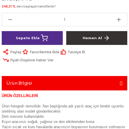
lik Ürünleri
Üniversal Paspas
Ön lip
Sis Lamba
Dönüştürücü
2021- FE1
GOLF 8
248,21 TL
den başlayan taksitlerle!!
Vites Topuzu - Körüğü
Spoyler üniversal
Kontak Setleri
 Uçları
Modül - Kumanda
Sepete Ekle
Hemen Al
Müşür
Paylaş
Tavsiye Et
Fiyatı Düşünce Haber Ver
Role
itleri
Soket
Ürün Bilgisi
ÜRÜN ÖZELLİKLERİ
ri
Ürün fotografı temsilidir. İlan başlığında adı yazılı araç için birebir uyumlu
üretilmiş olan model gönderilecektir.
Dört mevsim kullanılabilir.
aleti
Kışın aracınızı soğuk, yağmur ve don etkilerinden korur.
Yazın sıcak ve kuru havalarda aracınızın boyasının kurumasını solmasını