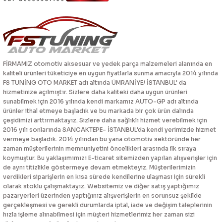
FİRMAMIZ otomotiv aksesuar ve yedek parça malzemeleri alanında en
kaliteli ürünleri tüketiciye en uygun fiyatlarla sunma amacıyla 2014 yılında
FS TUNİNG OTO MARKET adı altında ÜMRANİYE/ İSTANBUL' da
hizmetinize açılmıştır. Sizlere daha kaliteki daha uygun ürünleri
sunabilmek için 2016 yılında kendi markamız AUTO-GP adı altında
ürünler ithal etmeye başladık ve bu markada bir çok ürün dalında
çeşidimizi arttırmaktayız. Sizlere daha sağlıklı hizmet verebilmek için
2016 yılı sonlarında SANCAKTEPE- İSTANBUL'da kendi yerimizde hizmet
vermeye başladık. 2014 yılından bu yana otomotiv sektöründe her
zaman müşterilerinin memnuniyetini öncelikleri arasında ilk sıraya
koymuştur. Bu yaklaşımımızı E-ticaret sitemizden yapılan alışverişler için
de aynı titizlikle göstermeye devam etmekteyiz. Müşterilerimizin
verdikleri siparişlerin en kısa sürede kendilerine ulaşması için sürekli
olarak stoklu çalışmaktayız. Websitemiz ve diğer satış yaptığımız
pazaryerleri üzerinden yaptığınız alışverişlerin en sorunsuz şekilde
gerçekleşmesi ve gerekli durumlarda iptal, iade ve değişim taleplerinin
hızla işleme alınabilmesi için müşteri hizmetlerimiz her zaman sizi