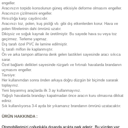
engeller.
eri
Aracınızın torpido konsolunun güneş etkisiyle deforme olmasını engeller.
Aracınızın çizilmesini engeller.
Hırsızlığa karşı caydırıcıdır.
Aracınızı toz, polen, kuş pisliği vb. gibi dış etkenlerden korur. Hava ve
polen filtrelerinin dahi ömrünü uzatır.
Dikişsiz ve soğuk kaynak ile üretilmiştir. Bu sayede hava su veya toz
geçirmez. Terleme yapmaz.
Dış tarafı özel PVC ile lamine edilmiştir.
i
İç tarafı miflon ile kaplanmıştır.
Ön ve arka tampon altlarına denk gelen lastikleri sayesinde aracı sıkıca
sarar.
Özel bağlantı delikleri sayesinde rüzgarlı ve fırtınalı havalarda brandanın
uçmasını engeller.
Tavsiye:
Her kullanımdan sonra önden arkaya doğru düzgün bir biçimde sararak
toplayınız.
Yeni boyanmış araçlarda ilk 3 ay kullanmayınız.
Yağışlı havalarda brandayı kapatmadan önce aracın kuru olmasına dikkat
ediniz.
Sık kullanılıyorsa 3-4 ayda bir yıkamanız brandanın ömrünü uzatacaktır.
ÜRÜN HAKKINDA :
Otomobillerimizi çoğunlukla dışarıda açıkta park ederiz. Bu yüzden yaz