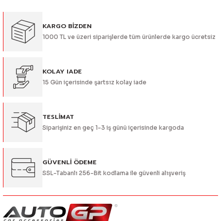
Görüş ve önerileriniz için teşekkür ederiz.
KARGO BİZDEN
Ürün resmi kalitesiz, bozuk veya görüntülenemiyor.
1000 TL ve üzeri siparişlerde tüm ürünlerde kargo ücretsiz
Ürün açıklamasında eksik bilgiler bulunuyor.
Ürün bilgilerinde hatalar bulunuyor.
Ürün fiyatı diğer sitelerden daha pahalı.
KOLAY IADE
15 Gün içerisinde şartsız kolay iade
Bu ürüne benzer farklı alternatifler olmalı.
TESLİMAT
Siparişiniz en geç 1-3 iş günü içerisinde kargoda
Gönder
GÜVENLİ ÖDEME
SSL-Tabanlı 256-Bit kodlama ile güvenli alışveriş