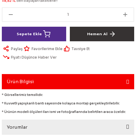
118,82 TL
den başlayan taksitlerle!!
lik Ürünleri
Üniversal Paspas
Ön lip
Sis Lamba
Dönüştürücü
2021- FE1
GOLF 8
Vites Topuzu - Körüğü
Spoyler üniversal
Kontak Setleri
Sepete Ekle
Hemen Al
 Uçları
Modül - Kumanda
Paylaş
Tavsiye Et
Müşür
Fiyatı Düşünce Haber Ver
Role
Ürün Bilgisi
itleri
Soket
* Görsellerimiz temsilidir.
* Kuvvetli yapışkanlı bantı sayesınde kolayca montajı gerçekleştirilebilir.
ri
* Ürünün modeli ölçüleri ilan ismi ve fotoğraflarında belirtilen araca özeldir.
aleti
Yorumlar