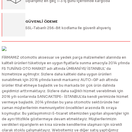
Siparişiniz en geç 1-3 iş günü içerisinde kargoda
Gönder
GÜVENLİ ÖDEME
SSL-Tabanlı 256-Bit kodlama ile güvenli alışveriş
FİRMAMIZ otomotiv aksesuar ve yedek parça malzemeleri alanında en
kaliteli ürünleri tüketiciye en uygun fiyatlarla sunma amacıyla 2014 yılında
FS TUNİNG OTO MARKET adı altında ÜMRANİYE/ İSTANBUL' da
hizmetinize açılmıştır. Sizlere daha kaliteki daha uygun ürünleri
sunabilmek için 2016 yılında kendi markamız AUTO-GP adı altında
ürünler ithal etmeye başladık ve bu markada bir çok ürün dalında
çeşidimizi arttırmaktayız. Sizlere daha sağlıklı hizmet verebilmek için
2016 yılı sonlarında SANCAKTEPE- İSTANBUL'da kendi yerimizde hizmet
vermeye başladık. 2014 yılından bu yana otomotiv sektöründe her
zaman müşterilerinin memnuniyetini öncelikleri arasında ilk sıraya
koymuştur. Bu yaklaşımımızı E-ticaret sitemizden yapılan alışverişler için
de aynı titizlikle göstermeye devam etmekteyiz. Müşterilerimizin
verdikleri siparişlerin en kısa sürede kendilerine ulaşması için sürekli
olarak stoklu çalışmaktayız. Websitemiz ve diğer satış yaptığımız