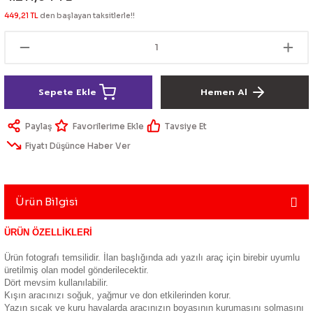
lik Ürünleri
Üniversal Paspas
Ön lip
Sis Lamba
Dönüştürücü
2021- FE1
GOLF 8
449,21 TL
den başlayan taksitlerle!!
Vites Topuzu - Körüğü
Spoyler üniversal
Kontak Setleri
 Uçları
Modül - Kumanda
Sepete Ekle
Hemen Al
Müşür
Paylaş
Tavsiye Et
Fiyatı Düşünce Haber Ver
Role
itleri
Soket
Ürün Bilgisi
ÜRÜN ÖZELLİKLERİ
ri
Ürün fotografı temsilidir. İlan başlığında adı yazılı araç için birebir uyumlu
üretilmiş olan model gönderilecektir.
Dört mevsim kullanılabilir.
aleti
Kışın aracınızı soğuk, yağmur ve don etkilerinden korur.
Yazın sıcak ve kuru havalarda aracınızın boyasının kurumasını solmasını