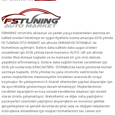
FİRMAMIZ otomotiv aksesuar ve yedek parça malzemeleri alanında en
kaliteli ürünleri tüketiciye en uygun fiyatlarla sunma amacıyla 2014 yılında
FS TUNİNG OTO MARKET adı altında ÜMRANİYE/ İSTANBUL' da
hizmetinize açılmıştır. Sizlere daha kaliteki daha uygun ürünleri
sunabilmek için 2016 yılında kendi markamız AUTO-GP adı altında
ürünler ithal etmeye başladık ve bu markada bir çok ürün dalında
çeşidimizi arttırmaktayız. Sizlere daha sağlıklı hizmet verebilmek için
2016 yılı sonlarında SANCAKTEPE- İSTANBUL'da kendi yerimizde hizmet
vermeye başladık. 2014 yılından bu yana otomotiv sektöründe her
zaman müşterilerinin memnuniyetini öncelikleri arasında ilk sıraya
koymuştur. Bu yaklaşımımızı E-ticaret sitemizden yapılan alışverişler için
de aynı titizlikle göstermeye devam etmekteyiz. Müşterilerimizin
verdikleri siparişlerin en kısa sürede kendilerine ulaşması için sürekli
olarak stoklu çalışmaktayız. Websitemiz ve diğer satış yaptığımız
pazaryerleri üzerinden yaptığınız alışverişlerin en sorunsuz şekilde
gerçekleşmesi ve gerekli durumlarda iptal, iade ve değişim taleplerinin
hızla işleme alınabilmesi için müşteri hizmetlerimiz her zaman sizi