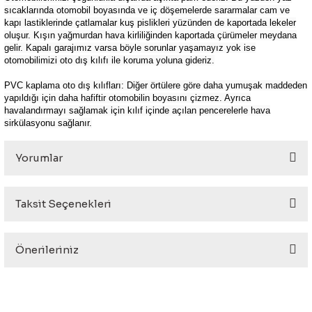
sıcaklarında otomobil boyasında ve iç döşemelerde sararmalar cam ve
kapı lastiklerinde çatlamalar kuş pislikleri yüzünden de kaportada lekeler
oluşur. Kışın yağmurdan hava kirliliğinden kaportada çürümeler meydana
gelir. Kapalı garajımız varsa böyle sorunlar yaşamayız yok ise
otomobilimizi oto dış kılıfı ile koruma yoluna gideriz.
PVC kaplama oto dış kılıfları: Diğer örtülere göre daha yumuşak maddeden
yapıldığı için daha hafiftir otomobilin boyasını çizmez. Ayrıca
havalandırmayı sağlamak için kılıf içinde açılan pencerelerle hava
sirkülasyonu sağlanır.
Yorumlar
Taksit Seçenekleri
Bu ürüne ilk yorumu siz yapın!
Önerileriniz
Yorum Yaz
Bu ürünün fiyat bilgisi, resim, ürün açıklamalarında ve diğer
konularda yetersiz gördüğünüz noktaları öneri formunu
kullanarak tarafımıza iletebilirsiniz.