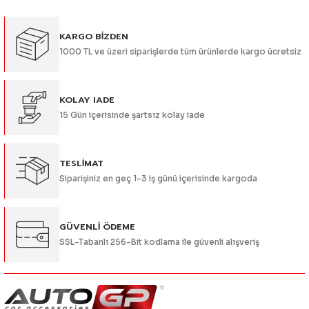
Görüş ve önerileriniz için teşekkür ederiz.
KARGO BİZDEN
Ürün resmi kalitesiz, bozuk veya görüntülenemiyor.
1000 TL ve üzeri siparişlerde tüm ürünlerde kargo ücretsiz
Ürün açıklamasında eksik bilgiler bulunuyor.
Ürün bilgilerinde hatalar bulunuyor.
Ürün fiyatı diğer sitelerden daha pahalı.
KOLAY IADE
15 Gün içerisinde şartsız kolay iade
Bu ürüne benzer farklı alternatifler olmalı.
TESLİMAT
Siparişiniz en geç 1-3 iş günü içerisinde kargoda
Gönder
GÜVENLİ ÖDEME
SSL-Tabanlı 256-Bit kodlama ile güvenli alışveriş