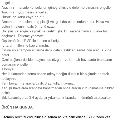
engeller.
eri
Aracınızın torpido konsolunun güneş etkisiyle deforme olmasını engeller.
Aracınızın çizilmesini engeller.
Hırsızlığa karşı caydırıcıdır.
Aracınızı toz, polen, kuş pisliği vb. gibi dış etkenlerden korur. Hava ve
polen filtrelerinin dahi ömrünü uzatır.
Dikişsiz ve soğuk kaynak ile üretilmiştir. Bu sayede hava su veya toz
geçirmez. Terleme yapmaz.
Dış tarafı özel PVC ile lamine edilmiştir.
i
İç tarafı miflon ile kaplanmıştır.
Ön ve arka tampon altlarına denk gelen lastikleri sayesinde aracı sıkıca
sarar.
Özel bağlantı delikleri sayesinde rüzgarlı ve fırtınalı havalarda brandanın
uçmasını engeller.
Tavsiye:
Her kullanımdan sonra önden arkaya doğru düzgün bir biçimde sararak
toplayınız.
Yeni boyanmış araçlarda ilk 3 ay kullanmayınız.
Yağışlı havalarda brandayı kapatmadan önce aracın kuru olmasına dikkat
ediniz.
Sık kullanılıyorsa 3-4 ayda bir yıkamanız brandanın ömrünü uzatacaktır.
ÜRÜN HAKKINDA :
Otomobillerimizi çoğunlukla dışarıda açıkta park ederiz. Bu yüzden yaz