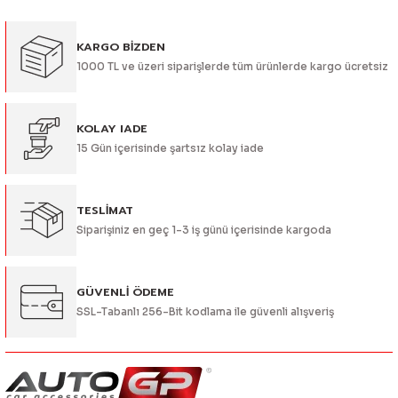
Görüş ve önerileriniz için teşekkür ederiz.
KARGO BİZDEN
Ürün resmi kalitesiz, bozuk veya görüntülenemiyor.
1000 TL ve üzeri siparişlerde tüm ürünlerde kargo ücretsiz
Ürün açıklamasında eksik bilgiler bulunuyor.
Ürün bilgilerinde hatalar bulunuyor.
Ürün fiyatı diğer sitelerden daha pahalı.
KOLAY IADE
15 Gün içerisinde şartsız kolay iade
Bu ürüne benzer farklı alternatifler olmalı.
TESLİMAT
Siparişiniz en geç 1-3 iş günü içerisinde kargoda
Gönder
GÜVENLİ ÖDEME
SSL-Tabanlı 256-Bit kodlama ile güvenli alışveriş