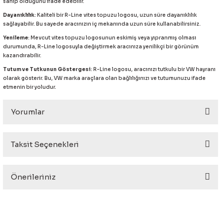
sahip olduğunu ifade edebilir.
eri
Dayanıklılık
: Kaliteli bir R-Line vites topuzu logosu, uzun süre dayanıklılık
sağlayabilir. Bu sayede aracınızın iç mekanında uzun süre kullanabilirsiniz.
Yenileme
: Mevcut vites topuzu logosunun eskimiş veya yıpranmış olması
durumunda, R-Line logosuyla değiştirmek aracınıza yenilikçi bir görünüm
kazandırabilir.
Tutum ve Tutkunun Göstergesi
: R-Line logosu, aracınızı tutkulu bir VW hayranı
olarak gösterir. Bu, VW marka araçlara olan bağlılığınızı ve tutumunuzu ifade
i
etmenin bir yoludur.
Yorumlar
Taksit Seçenekleri
Bu ürüne ilk yorumu siz yapın!
Önerileriniz
Yorum Yaz
Bu ürünün fiyat bilgisi, resim, ürün açıklamalarında ve diğer
konularda yetersiz gördüğünüz noktaları öneri formunu
kullanarak tarafımıza iletebilirsiniz.