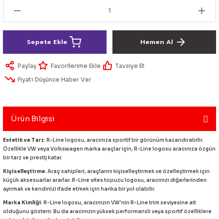
lik Ürünleri
Üniversal Paspas
Ön lip
Sis Lamba
Dönüştürücü
2021- FE1
GOLF 8
Vites Topuzu - Körüğü
Spoyler üniversal
Kontak Setleri
Sepete Ekle
Hemen Al
 Uçları
Modül - Kumanda
Paylaş
Tavsiye Et
Fiyatı Düşünce Haber Ver
Müşür
Role
Ürün Bilgisi
itleri
Soket
Estetik ve Tarz
: R-Line logosu, aracınıza sportif bir görünüm kazandırabilir.
Özellikle VW veya Volkswagen marka araçlar için, R-Line logosu aracınıza özgün
bir tarz ve prestij katar.
Kişiselleştirme
: Araç sahipleri, araçlarını kişiselleştirmek ve özelleştirmek için
ri
küçük aksesuarlar ararlar. R-Line vites topuzu logosu, aracınızı diğerlerinden
ayırmak ve kendinizi ifade etmek için harika bir yol olabilir.
Marka Kimliği
: R-Line logosu, aracınızın VW'nin R-Line trim seviyesine ait
aleti
olduğunu gösterir. Bu da aracınızın yüksek performanslı veya sportif özelliklere