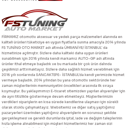
FİRMAMIZ otomotiv aksesuar ve yedek parça malzemeleri alanında en
kaliteli ürünleri tüketiciye en uygun fiyatlarla sunma amacıyla 2014 yılında
FS TUNİNG OTO MARKET adı altında ÜMRANİYE/ İSTANBUL' da
hizmetinize açılmıştır. Sizlere daha kaliteki daha uygun ürünleri
sunabilmek için 2016 yılında kendi markamız AUTO-GP adı altında
ürünler ithal etmeye başladık ve bu markada bir çok ürün dalında
çeşidimizi arttırmaktayız. Sizlere daha sağlıklı hizmet verebilmek için
2016 yılı sonlarında SANCAKTEPE- İSTANBUL'da kendi yerimizde hizmet
vermeye başladık. 2014 yılından bu yana otomotiv sektöründe her
zaman müşterilerinin memnuniyetini öncelikleri arasında ilk sıraya
koymuştur. Bu yaklaşımımızı E-ticaret sitemizden yapılan alışverişler için
de aynı titizlikle göstermeye devam etmekteyiz. Müşterilerimizin
verdikleri siparişlerin en kısa sürede kendilerine ulaşması için sürekli
olarak stoklu çalışmaktayız. Websitemiz ve diğer satış yaptığımız
pazaryerleri üzerinden yaptığınız alışverişlerin en sorunsuz şekilde
gerçekleşmesi ve gerekli durumlarda iptal, iade ve değişim taleplerinin
hızla işleme alınabilmesi için müşteri hizmetlerimiz her zaman sizi