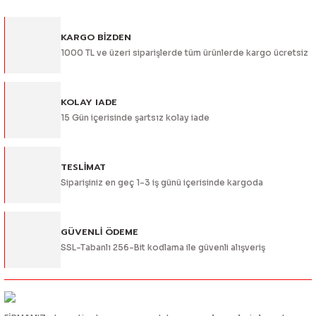
Görüş ve önerileriniz için teşekkür ederiz.
KARGO BİZDEN
Ürün resmi kalitesiz, bozuk veya görüntülenemiyor.
1000 TL ve üzeri siparişlerde tüm ürünlerde kargo ücretsiz
Ürün açıklamasında eksik bilgiler bulunuyor.
Ürün bilgilerinde hatalar bulunuyor.
Ürün fiyatı diğer sitelerden daha pahalı.
KOLAY IADE
15 Gün içerisinde şartsız kolay iade
Bu ürüne benzer farklı alternatifler olmalı.
TESLİMAT
Siparişiniz en geç 1-3 iş günü içerisinde kargoda
Gönder
GÜVENLİ ÖDEME
SSL-Tabanlı 256-Bit kodlama ile güvenli alışveriş