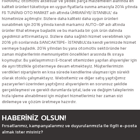
FİRMAMIZ otomotiv aksesuar ve yedek parça malzemeleri alanında en
kaliteli ürünleri tüketiciye en uygun fiyatlarla sunma amacıyla 2014 yılında
FS TUNİNG OTO MARKET adı altında ÜMRANİYE/ İSTANBUL' da
hizmetinize açılmıştır. Sizlere daha kaliteki daha uygun ürünleri
sunabilmek için 2016 yılında kendi markamız AUTO-GP adı altında
ürünler ithal etmeye başladık ve bu markada bir çok ürün dalında
çeşidimizi arttırmaktayız. Sizlere daha sağlıklı hizmet verebilmek için
2016 yılı sonlarında SANCAKTEPE- İSTANBUL'da kendi yerimizde hizmet
vermeye başladık. 2014 yılından bu yana otomotiv sektöründe her
zaman müşterilerinin memnuniyetini öncelikleri arasında ilk sıraya
koymuştur. Bu yaklaşımımızı E-ticaret sitemizden yapılan alışverişler için
de aynı titizlikle göstermeye devam etmekteyiz. Müşterilerimizin
verdikleri siparişlerin en kısa sürede kendilerine ulaşması için sürekli
olarak stoklu çalışmaktayız. Websitemiz ve diğer satış yaptığımız
pazaryerleri üzerinden yaptığınız alışverişlerin en sorunsuz şekilde
gerçekleşmesi ve gerekli durumlarda iptal, iade ve değişim taleplerinin
hızla işleme alınabilmesi için müşteri hizmetlerimiz her zaman sizi
dinlemeye ve çözüm üretmeye hazırdır.
HABERİNİZ OLSUN!
Fırsatlarımız, kampanyalarımız ve duyurularımızla ile ilgili e-posta
almak ister misiniz?