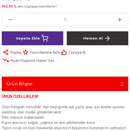
lik Ürünleri
Üniversal Paspas
Ön lip
Sis Lamba
Dönüştürücü
2021- FE1
GOLF 8
363,93 TL
den başlayan taksitlerle!!
Vites Topuzu - Körüğü
Spoyler üniversal
Kontak Setleri
 Uçları
Modül - Kumanda
Sepete Ekle
Hemen Al
Müşür
Paylaş
Tavsiye Et
Fiyatı Düşünce Haber Ver
Role
itleri
Soket
Ürün Bilgisi
ÜRÜN ÖZELLİKLERİ
ri
Ürün fotografı temsilidir. İlan başlığında adı yazılı araç için birebir uyumlu
üretilmiş olan model gönderilecektir.
Dört mevsim kullanılabilir.
aleti
Kışın aracınızı soğuk, yağmur ve don etkilerinden korur.
Yazın sıcak ve kuru havalarda aracınızın boyasının kurumasını solmasını