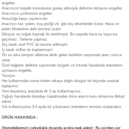
engeller.
eri
Aracınızın torpido konsolunun güneş etkisiyle deforme olmasını engeller.
Aracınızın çizilmesini engeller.
Hırsızlığa karşı caydırıcıdır.
Aracınızı toz, polen, kuş pisliği vb. gibi dış etkenlerden korur. Hava ve
polen filtrelerinin dahi ömrünü uzatır.
Dikişsiz ve soğuk kaynak ile üretilmiştir. Bu sayede hava su veya toz
geçirmez. Terleme yapmaz.
Dış tarafı özel PVC ile lamine edilmiştir.
i
İç tarafı miflon ile kaplanmıştır.
Ön ve arka tampon altlarına denk gelen lastikleri sayesinde aracı sıkıca
sarar.
Özel bağlantı delikleri sayesinde rüzgarlı ve fırtınalı havalarda brandanın
uçmasını engeller.
Tavsiye:
Her kullanımdan sonra önden arkaya doğru düzgün bir biçimde sararak
toplayınız.
Yeni boyanmış araçlarda ilk 3 ay kullanmayınız.
Yağışlı havalarda brandayı kapatmadan önce aracın kuru olmasına dikkat
ediniz.
Sık kullanılıyorsa 3-4 ayda bir yıkamanız brandanın ömrünü uzatacaktır.
ÜRÜN HAKKINDA :
Otomobillerimizi çoğunlukla dışarıda açıkta park ederiz. Bu yüzden yaz