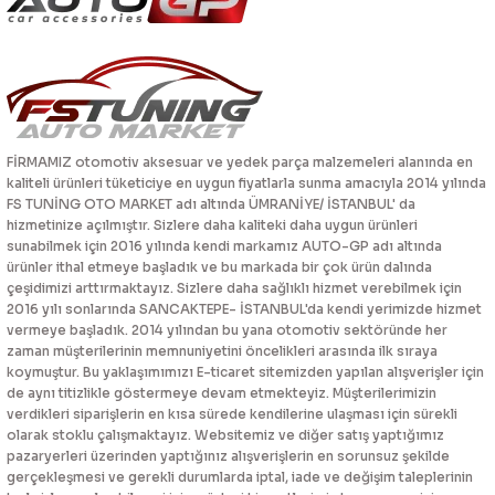
FİRMAMIZ otomotiv aksesuar ve yedek parça malzemeleri alanında en
kaliteli ürünleri tüketiciye en uygun fiyatlarla sunma amacıyla 2014 yılında
FS TUNİNG OTO MARKET adı altında ÜMRANİYE/ İSTANBUL' da
hizmetinize açılmıştır. Sizlere daha kaliteki daha uygun ürünleri
sunabilmek için 2016 yılında kendi markamız AUTO-GP adı altında
ürünler ithal etmeye başladık ve bu markada bir çok ürün dalında
çeşidimizi arttırmaktayız. Sizlere daha sağlıklı hizmet verebilmek için
2016 yılı sonlarında SANCAKTEPE- İSTANBUL'da kendi yerimizde hizmet
vermeye başladık. 2014 yılından bu yana otomotiv sektöründe her
zaman müşterilerinin memnuniyetini öncelikleri arasında ilk sıraya
koymuştur. Bu yaklaşımımızı E-ticaret sitemizden yapılan alışverişler için
de aynı titizlikle göstermeye devam etmekteyiz. Müşterilerimizin
verdikleri siparişlerin en kısa sürede kendilerine ulaşması için sürekli
olarak stoklu çalışmaktayız. Websitemiz ve diğer satış yaptığımız
pazaryerleri üzerinden yaptığınız alışverişlerin en sorunsuz şekilde
gerçekleşmesi ve gerekli durumlarda iptal, iade ve değişim taleplerinin