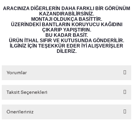
eri
ARACINIZA DİĞERLERİN DAHA FARKLI BİR GÖRÜNÜM
KAZANDIRABİLİRSİNİZ.
MONTAJI OLDUKÇA BASİTTİR.
ÜZERİNDEKİ BANTLARIN KORUYUCU KAĞIDINI
ÇIKARIP YAPIŞTIRIN.
BU KADAR BASİT.
ÜRÜN İTHAL SIFIR VE KUTUSUNDA GÖNDERİLİR.
İLGİNİZ İÇİN TEŞEKKÜR EDER İYİ ALIŞVERİŞLER
i
DİLERİZ.
Yorumlar
Taksit Seçenekleri
Bu ürüne ilk yorumu siz yapın!
Önerileriniz
Yorum Yaz
Bu ürünün fiyat bilgisi, resim, ürün açıklamalarında ve diğer
konularda yetersiz gördüğünüz noktaları öneri formunu