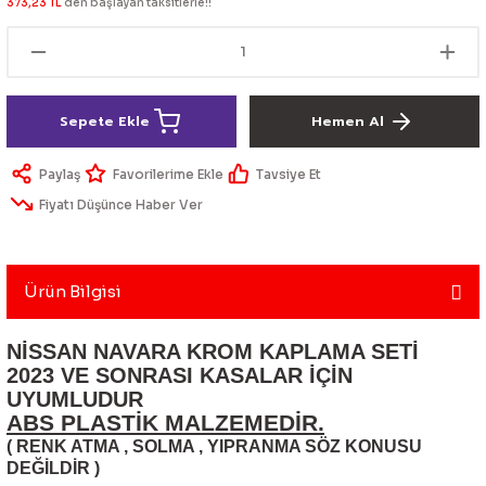
373,23 TL
den başlayan taksitlerle!!
lik Ürünleri
Üniversal Paspas
Ön lip
Sis Lamba
Dönüştürücü
2021- FE1
GOLF 8
Vites Topuzu - Körüğü
Spoyler üniversal
Kontak Setleri
Sepete Ekle
Hemen Al
 Uçları
Modül - Kumanda
Paylaş
Tavsiye Et
Müşür
Fiyatı Düşünce Haber Ver
Role
Ürün Bilgisi
itleri
Soket
NİSSAN NAVARA KROM KAPLAMA SETİ
2023 VE SONRASI KASALAR İÇİN
UYUMLUDUR
ri
ABS PLASTİK MALZEMEDİR.
( RENK ATMA , SOLMA , YIPRANMA SÖZ KONUSU
aleti
DEĞİLDİR )