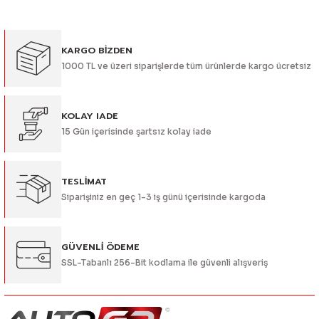
kullanarak tarafımıza iletebilirsiniz.
Görüş ve önerileriniz için teşekkür ederiz.
KARGO BİZDEN
Ürün resmi kalitesiz, bozuk veya görüntülenemiyor.
1000 TL ve üzeri siparişlerde tüm ürünlerde kargo ücretsiz
Ürün açıklamasında eksik bilgiler bulunuyor.
Ürün bilgilerinde hatalar bulunuyor.
Ürün fiyatı diğer sitelerden daha pahalı.
KOLAY IADE
15 Gün içerisinde şartsız kolay iade
Bu ürüne benzer farklı alternatifler olmalı.
TESLİMAT
Siparişiniz en geç 1-3 iş günü içerisinde kargoda
Gönder
GÜVENLİ ÖDEME
SSL-Tabanlı 256-Bit kodlama ile güvenli alışveriş