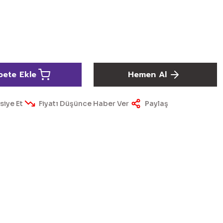
pete Ekle
Hemen Al
siye Et
Fiyatı Düşünce Haber Ver
Paylaş
ördüğünüz noktaları öneri formunu kullanarak tarafımıza