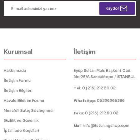
Kaydol
Kurumsal
İletişim
Hakkımızda
Eyüp Sultan Mah. Başkent Cad.
No:25/A Sancaktepe / İSTANBUL
İletişim Formu
Tel
:
0 (216) 212 50 02
İletişim Bilgileri
WhatsApp
Havale Bildirim Formu
:
05326266386
Mesafeli Satış Sözleşmesi
Faks
:
0 (216) 212 50 02
Gizlilik ve Güvenlik
Mail
:
info@fstuningshop.com
İptal İade Koşullari