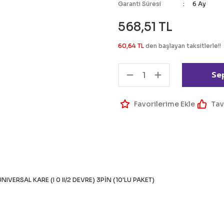
Garanti Süresi
6 Ay
568,51 TL
60,64 TL
den başlayan taksitlerle!!
Se
Tav
IVERSAL KARE (I 0 II/2 DEVRE) 3PİN (10'LU PAKET)
 bilgisi, resim, ürün açıklamalarında ve diğer konularda yetersiz g