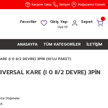
Kargom Takip
İletişim
Mağazamız Konum
Favoriler
Giriş Yap
Sepet
Üye Ol
ANASAYFA
TÜM KATEGORİLER
İLETİŞİM
RE (I 0 II/2 DEVRE) 3PİN (10'LU PAKET)
VERSAL KARE (I 0 II/2 DEVRE) 3PİN
htar Düğmeler
13