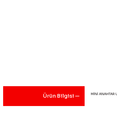
MİNİ ANAHTAR UN
Ürün Bilgisi
Bu ürünün fiyat
iletebilirsiniz.