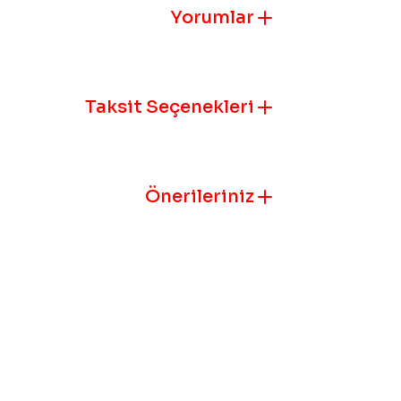
Görüş ve öneril
Yorumlar
Ürün resmi k
Ürün açıklam
Taksit Seçenekleri
Ürün bilgile
Ürün fiyatı 
Bu ürüne benz
Önerileriniz