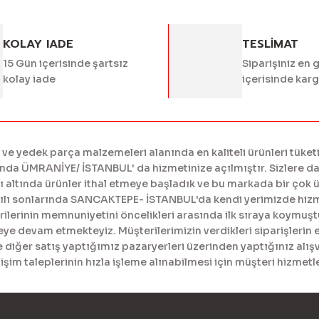
KOLAY IADE
TESLİMAT
15 Gün içerisinde şartsız
Siparişiniz en 
kolay iade
içerisinde kar
 yedek parça malzemeleri alanında en kaliteli ürünleri tüketi
a ÜMRANİYE/ İSTANBUL' da hizmetinize açılmıştır. Sizlere daha
tında ürünler ithal etmeye başladık ve bu markada bir çok ürü
yılı sonlarında SANCAKTEPE- İSTANBUL'da kendi yerimizde hiz
erinin memnuniyetini öncelikleri arasında ilk sıraya koymuştur
meye devam etmekteyiz. Müşterilerimizin verdikleri siparişlerin 
diğer satış yaptığımız pazaryerleri üzerinden yaptığınız alışv
işim taleplerinin hızla işleme alınabilmesi için müşteri hizme