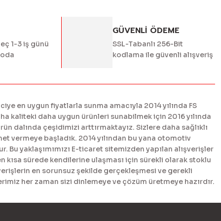
GÜVENLİ ÖDEME
geç 1-3 iş günü
SSL-Tabanlı 256-Bit
goda
kodlama ile güvenli alışveriş
ciye en uygun fiyatlarla sunma amacıyla 2014 yılında FS
 kaliteki daha uygun ürünleri sunabilmek için 2016 yılında
n dalında çeşidimizi arttırmaktayız. Sizlere daha sağlıklı
met vermeye başladık. 2014 yılından bu yana otomotiv
. Bu yaklaşımımızı E-ticaret sitemizden yapılan alışverişler
en kısa sürede kendilerine ulaşması için sürekli olarak stoklu
erişlerin en sorunsuz şekilde gerçekleşmesi ve gerekli
tlerimiz her zaman sizi dinlemeye ve çözüm üretmeye hazırdır.