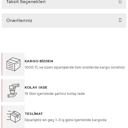
Taksit Seçenekleri
Bu ürüne ilk yorumu siz yapın!
eri
Önerileriniz
Yorum Yaz
Bu ürünün fiyat bilgisi, resim, ürün açıklamalarında ve diğer
konularda yetersiz gördüğünüz noktaları öneri formunu
kullanarak tarafımıza iletebilirsiniz.
i
Görüş ve önerileriniz için teşekkür ederiz.
KARGO BİZDEN
Ürün resmi kalitesiz, bozuk veya görüntülenemiyor.
1000 TL ve üzeri siparişlerde tüm ürünlerde kargo ücretsiz
Ürün açıklamasında eksik bilgiler bulunuyor.
Ürün bilgilerinde hatalar bulunuyor.
Ürün fiyatı diğer sitelerden daha pahalı.
KOLAY IADE
15 Gün içerisinde şartsız kolay iade
Bu ürüne benzer farklı alternatifler olmalı.
TESLİMAT
Siparişiniz en geç 1-3 iş günü içerisinde kargoda