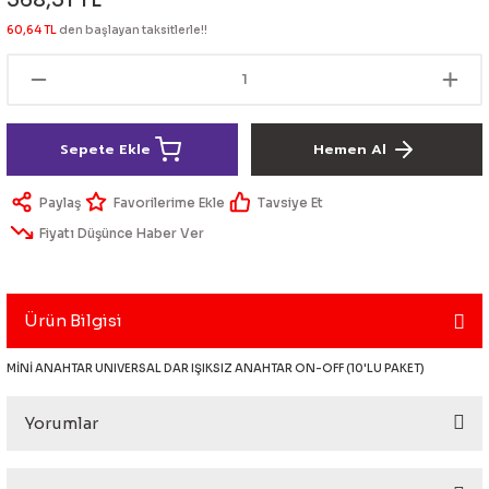
568,51 TL
lik Ürünleri
Üniversal Paspas
Ön lip
Sis Lamba
Dönüştürücü
2021- FE1
GOLF 8
60,64 TL
den başlayan taksitlerle!!
Vites Topuzu - Körüğü
Spoyler üniversal
Kontak Setleri
 Uçları
Modül - Kumanda
Sepete Ekle
Hemen Al
Müşür
Paylaş
Tavsiye Et
Fiyatı Düşünce Haber Ver
Role
itleri
Soket
Ürün Bilgisi
MİNİ ANAHTAR UNIVERSAL DAR IŞIKSIZ ANAHTAR ON-OFF (10'LU PAKET)
ri
Yorumlar
aleti