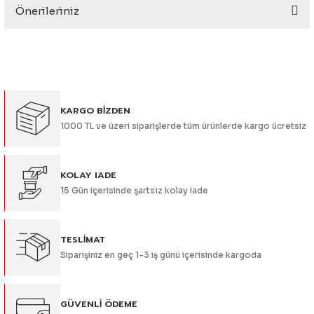
Önerileriniz
Yorum Yaz
Bu ürünün fiyat bilgisi, resim, ürün açıklamalarında ve diğer
konularda yetersiz gördüğünüz noktaları öneri formunu
kullanarak tarafımıza iletebilirsiniz.
Görüş ve önerileriniz için teşekkür ederiz.
KARGO BİZDEN
Ürün resmi kalitesiz, bozuk veya görüntülenemiyor.
1000 TL ve üzeri siparişlerde tüm ürünlerde kargo ücretsiz
Ürün açıklamasında eksik bilgiler bulunuyor.
Ürün bilgilerinde hatalar bulunuyor.
Ürün fiyatı diğer sitelerden daha pahalı.
KOLAY IADE
15 Gün içerisinde şartsız kolay iade
Bu ürüne benzer farklı alternatifler olmalı.
TESLİMAT
Siparişiniz en geç 1-3 iş günü içerisinde kargoda
Gönder
GÜVENLİ ÖDEME