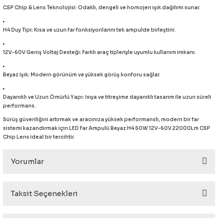
CSP Chip & Lens Teknolojisi: Odaklı, dengeli ve homojen ışık dağılımı sunar.
eri
H4 Duy Tipi: Kısa ve uzun far fonksiyonlarını tek ampulde birleştirir.
12V-60V Geniş Voltaj Desteği: Farklı araç tipleriyle uyumlu kullanım imkanı.
Beyaz Işık: Modern görünüm ve yüksek görüş konforu sağlar.
i
Dayanıklı ve Uzun Ömürlü Yapı: Isıya ve titreşime dayanıklı tasarım ile uzun süreli
performans.
Sürüş güvenliğini artırmak ve aracınıza yüksek performanslı, modern bir far
sistemi kazandırmak için LED Far Ampulü Beyaz H4 50W 12V-60V 22000Lm CSP
Chip Lens ideal bir tercihtir.
Yorumlar
Taksit Seçenekleri
Bu ürüne ilk yorumu siz yapın!