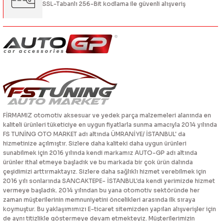
SSL-Tabanlı 256-Bit kodlama ile güvenli alışveriş
FİRMAMIZ otomotiv aksesuar ve yedek parça malzemeleri alanında en
kaliteli ürünleri tüketiciye en uygun fiyatlarla sunma amacıyla 2014 yılında
FS TUNİNG OTO MARKET adı altında ÜMRANİYE/ İSTANBUL' da
hizmetinize açılmıştır. Sizlere daha kaliteki daha uygun ürünleri
sunabilmek için 2016 yılında kendi markamız AUTO-GP adı altında
ürünler ithal etmeye başladık ve bu markada bir çok ürün dalında
çeşidimizi arttırmaktayız. Sizlere daha sağlıklı hizmet verebilmek için
2016 yılı sonlarında SANCAKTEPE- İSTANBUL'da kendi yerimizde hizmet
vermeye başladık. 2014 yılından bu yana otomotiv sektöründe her
zaman müşterilerinin memnuniyetini öncelikleri arasında ilk sıraya
koymuştur. Bu yaklaşımımızı E-ticaret sitemizden yapılan alışverişler için
de aynı titizlikle göstermeye devam etmekteyiz. Müşterilerimizin