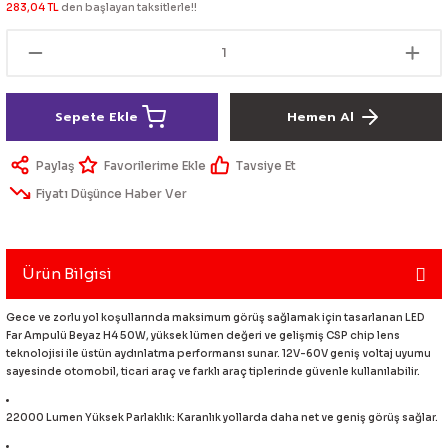
283,04 TL
den başlayan taksitlerle!!
lik Ürünleri
Üniversal Paspas
Ön lip
Sis Lamba
Dönüştürücü
2021- FE1
GOLF 8
Vites Topuzu - Körüğü
Spoyler üniversal
Kontak Setleri
Sepete Ekle
Hemen Al
 Uçları
Modül - Kumanda
Paylaş
Tavsiye Et
Müşür
Fiyatı Düşünce Haber Ver
Role
itleri
Soket
Ürün Bilgisi
Gece ve zorlu yol koşullarında maksimum görüş sağlamak için tasarlanan LED
Far Ampulü Beyaz H4 50W, yüksek lümen değeri ve gelişmiş CSP chip lens
teknolojisi ile üstün aydınlatma performansı sunar. 12V-60V geniş voltaj uyumu
ri
sayesinde otomobil, ticari araç ve farklı araç tiplerinde güvenle kullanılabilir.
aleti
22000 Lumen Yüksek Parlaklık: Karanlık yollarda daha net ve geniş görüş sağlar.