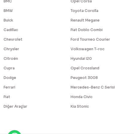
BMC
Opel Corsa
BMW
Toyota Corolla
Buick
Renault Megane
Cadillac
Fiat Doblo Combi
Chevrolet
Ford Tourneo Courier
Chrysler
Volkswagen T-roc
Citroën
Hyundai I20
Cupra
Opel Crossland
Dodge
Peugeot 3008
Ferrari
Mercedes-Benz C Serisi
Fiat
Honda Civic
Diğer Araçlar
Kia Stonic