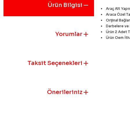
Ürün Bilgisi
Araç Alt Yapı
Araca Özel T
Orijinal Bağla
Darbelere ve 
Ürün 2 Adet T
Yorumlar
Ürün Oem İtha
Bu ürünün fiyat
iletebilirsiniz.
Taksit Seçenekleri
Görüş ve öneril
Ürün resmi k
Ürün açıklam
Önerileriniz
Ürün bilgile
Ürün fiyatı 
Bu ürüne benz