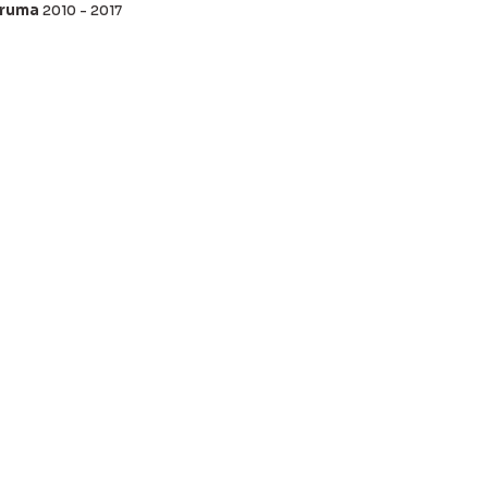
oruma
2010 - 2017
ördüğünüz noktaları öneri formunu kullanarak tarafımıza
yapın!