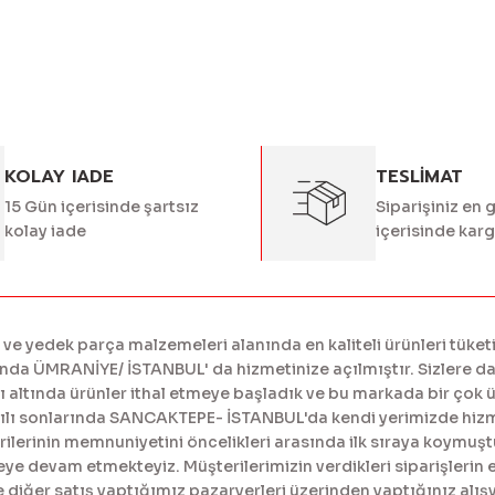
Gönder
KOLAY IADE
TESLİMAT
15 Gün içerisinde şartsız
Siparişiniz en 
kolay iade
içerisinde kar
 yedek parça malzemeleri alanında en kaliteli ürünleri tüketi
a ÜMRANİYE/ İSTANBUL' da hizmetinize açılmıştır. Sizlere daha
tında ürünler ithal etmeye başladık ve bu markada bir çok ürü
yılı sonlarında SANCAKTEPE- İSTANBUL'da kendi yerimizde hiz
erinin memnuniyetini öncelikleri arasında ilk sıraya koymuştur
meye devam etmekteyiz. Müşterilerimizin verdikleri siparişlerin 
diğer satış yaptığımız pazaryerleri üzerinden yaptığınız alışv