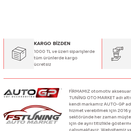
KARGO BİZDEN
1000 TL ve üzeri siparişlerde
tüm ürünlerde kargo
ücretsiz
FİRMAMIZ otomotiv aksesuar ve
TUNİNG OTO MARKET adı altınd
kendi markamız AUTO-GP adı al
hizmet verebilmek için 2016 
sektöründe her zaman müşteril
için de aynı titizlikle göster
çalışmaktayız. Websitemiz ve 