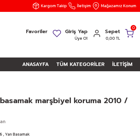
Kargom Takip
İletişim
Mağazamız Konum
0
Favoriler
Giriş Yap
Sepet
Üye Ol
0,00 TL
ANASAYFA
TÜM KATEGORİLER
İLETİŞİM
 basamak marşbiyel koruma 2010 /
uan
16
,
Yan Basamak