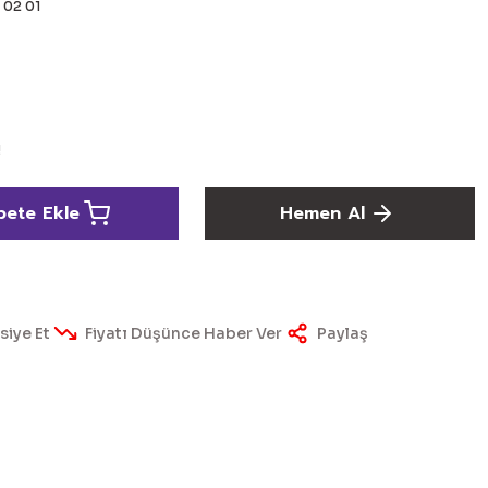
 02 01
!
pete Ekle
Hemen Al
siye Et
Fiyatı Düşünce Haber Ver
Paylaş