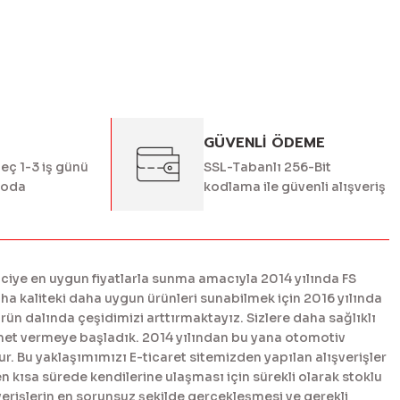
GÜVENLİ ÖDEME
geç 1-3 iş günü
SSL-Tabanlı 256-Bit
goda
kodlama ile güvenli alışveriş
ciye en uygun fiyatlarla sunma amacıyla 2014 yılında FS
 kaliteki daha uygun ürünleri sunabilmek için 2016 yılında
n dalında çeşidimizi arttırmaktayız. Sizlere daha sağlıklı
met vermeye başladık. 2014 yılından bu yana otomotiv
. Bu yaklaşımımızı E-ticaret sitemizden yapılan alışverişler
en kısa sürede kendilerine ulaşması için sürekli olarak stoklu
erişlerin en sorunsuz şekilde gerçekleşmesi ve gerekli