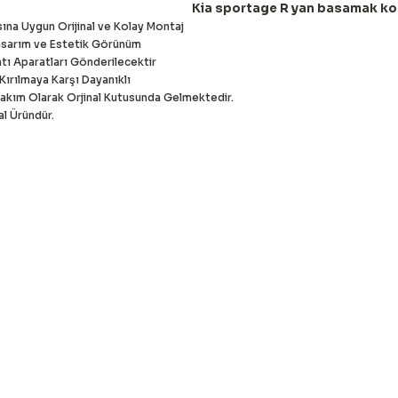
Kia sportage R yan basamak k
sına Uygun Orijinal ve Kolay Montaj
asarım ve Estetik Görünüm
ntı Aparatları Gönderilecektir
Kırılmaya Karşı Dayanıklı
akım Olarak Orjinal Kutusunda Gelmektedir.
l Üründür.
 bilgisi, resim, ürün açıklamalarında ve diğer konularda yetersiz g
Bu ürüne ilk yorumu siz 
eriniz için teşekkür ederiz.
alitesiz, bozuk veya görüntülenemiyor.
Yorum Yaz
asında eksik bilgiler bulunuyor.
rinde hatalar bulunuyor.
diğer sitelerden daha pahalı.
er farklı alternatifler olmalı.