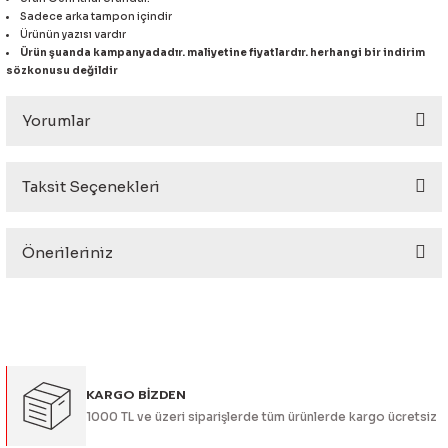
eri
Sadece arka tampon içindir
Ürünün yazısı vardır
Ürün şuanda kampanyadadır. maliyetine fiyatlardır. herhangi bir indirim
sözkonusu değildir
Yorumlar
i
Taksit Seçenekleri
Bu ürüne ilk yorumu siz yapın!
Önerileriniz
Yorum Yaz
Bu ürünün fiyat bilgisi, resim, ürün açıklamalarında ve diğer
konularda yetersiz gördüğünüz noktaları öneri formunu
kullanarak tarafımıza iletebilirsiniz.
Görüş ve önerileriniz için teşekkür ederiz.
KARGO BİZDEN
Ürün resmi kalitesiz, bozuk veya görüntülenemiyor.
1000 TL ve üzeri siparişlerde tüm ürünlerde kargo ücretsiz
Ürün açıklamasında eksik bilgiler bulunuyor.