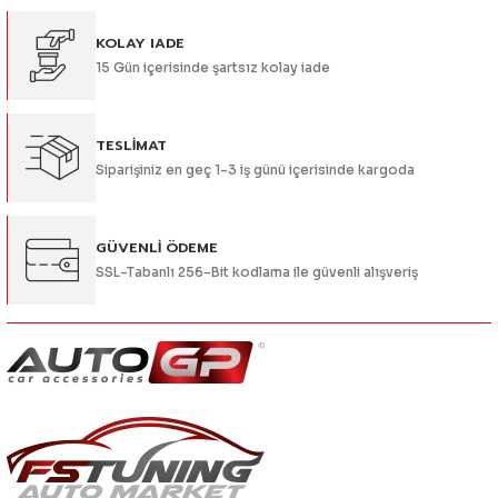
Ürün bilgilerinde hatalar bulunuyor.
Ürün fiyatı diğer sitelerden daha pahalı.
KOLAY IADE
15 Gün içerisinde şartsız kolay iade
Bu ürüne benzer farklı alternatifler olmalı.
TESLİMAT
Siparişiniz en geç 1-3 iş günü içerisinde kargoda
Gönder
GÜVENLİ ÖDEME
SSL-Tabanlı 256-Bit kodlama ile güvenli alışveriş