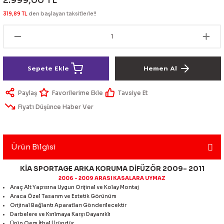
2.999,00 TL
lik Ürünleri
Üniversal Paspas
Ön lip
Sis Lamba
Dönüştürücü
2021- FE1
GOLF 8
319,89 TL
den başlayan taksitlerle!!
Vites Topuzu - Körüğü
Spoyler üniversal
Kontak Setleri
 Uçları
Modül - Kumanda
Sepete Ekle
Hemen Al
Müşür
Paylaş
Tavsiye Et
Fiyatı Düşünce Haber Ver
Role
itleri
Soket
Ürün Bilgisi
KİA SPORTAGE ARKA KORUMA DİFÜZÖR 2009- 2011
2006 - 2009 ARASI KASALARA UYMAZ
ri
Araç Alt Yapısına Uygun Orijinal ve Kolay Montaj
Araca Özel Tasarım ve Estetik Görünüm
Orijinal Bağlantı Aparatları Gönderilecektir
aleti
Darbelere ve Kırılmaya Karşı Dayanıklı
Ürün Oem İthal Üründür.