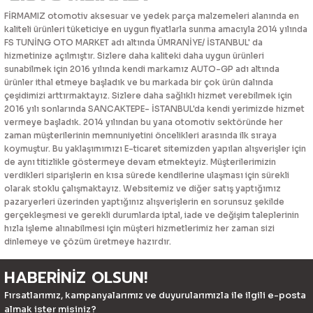
FİRMAMIZ otomotiv aksesuar ve yedek parça malzemeleri alanında en
kaliteli ürünleri tüketiciye en uygun fiyatlarla sunma amacıyla 2014 yılında
FS TUNİNG OTO MARKET adı altında ÜMRANİYE/ İSTANBUL' da
hizmetinize açılmıştır. Sizlere daha kaliteki daha uygun ürünleri
sunabilmek için 2016 yılında kendi markamız AUTO-GP adı altında
ürünler ithal etmeye başladık ve bu markada bir çok ürün dalında
çeşidimizi arttırmaktayız. Sizlere daha sağlıklı hizmet verebilmek için
2016 yılı sonlarında SANCAKTEPE- İSTANBUL'da kendi yerimizde hizmet
vermeye başladık. 2014 yılından bu yana otomotiv sektöründe her
zaman müşterilerinin memnuniyetini öncelikleri arasında ilk sıraya
koymuştur. Bu yaklaşımımızı E-ticaret sitemizden yapılan alışverişler için
de aynı titizlikle göstermeye devam etmekteyiz. Müşterilerimizin
verdikleri siparişlerin en kısa sürede kendilerine ulaşması için sürekli
olarak stoklu çalışmaktayız. Websitemiz ve diğer satış yaptığımız
pazaryerleri üzerinden yaptığınız alışverişlerin en sorunsuz şekilde
gerçekleşmesi ve gerekli durumlarda iptal, iade ve değişim taleplerinin
hızla işleme alınabilmesi için müşteri hizmetlerimiz her zaman sizi
dinlemeye ve çözüm üretmeye hazırdır.
HABERİNİZ OLSUN!
Fırsatlarımız, kampanyalarımız ve duyurularımızla ile ilgili e-posta
almak ister misiniz?