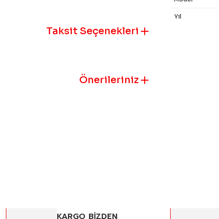
Yıl
Taksit Seçenekleri
Bu ürünün fiyat
iletebilirsiniz.
Görüş ve öneril
Önerileriniz
Ürün resmi k
Ürün açıklam
Ürün bilgile
Ürün fiyatı 
Bu ürüne benz
KARGO BİZDEN