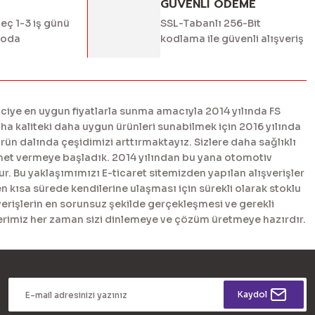
GÜVENLİ ÖDEME
geç 1-3 iş günü
SSL-Tabanlı 256-Bit
goda
kodlama ile güvenli alışveriş
ciye en uygun fiyatlarla sunma amacıyla 2014 yılında FS
 kaliteki daha uygun ürünleri sunabilmek için 2016 yılında
n dalında çeşidimizi arttırmaktayız. Sizlere daha sağlıklı
met vermeye başladık. 2014 yılından bu yana otomotiv
. Bu yaklaşımımızı E-ticaret sitemizden yapılan alışverişler
en kısa sürede kendilerine ulaşması için sürekli olarak stoklu
erişlerin en sorunsuz şekilde gerçekleşmesi ve gerekli
tlerimiz her zaman sizi dinlemeye ve çözüm üretmeye hazırdır.
Kaydol