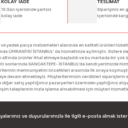
KOLAY IADE
TESLİMAT
Gönder
15 Gün içerisinde şartsız
Siparişiniz en 
kolay iade
içerisinde kar
 yedek parça malzemeleri alanında en kaliteli ürünleri tüketi
a ÜMRANİYE/ İSTANBUL' da hizmetinize açılmıştır. Sizlere daha
tında ürünler ithal etmeye başladık ve bu markada bir çok ürü
yılı sonlarında SANCAKTEPE- İSTANBUL'da kendi yerimizde hiz
erinin memnuniyetini öncelikleri arasında ilk sıraya koymuştur
meye devam etmekteyiz. Müşterilerimizin verdikleri siparişlerin 
diğer satış yaptığımız pazaryerleri üzerinden yaptığınız alışv
işim taleplerinin hızla işleme alınabilmesi için müşteri hizme
yalarımız ve duyurularımızla ile ilgili e-posta almak ister