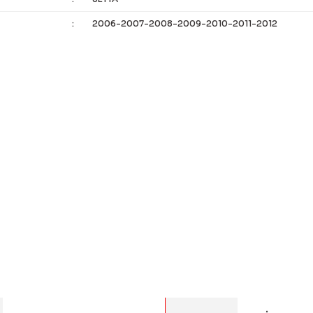
:
2006-2007-2008-2009-2010-2011-2012
 bilgisi, resim, ürün açıklamalarında ve diğer konularda yetersiz g
Bu ürüne ilk yorumu siz 
eriniz için teşekkür ederiz.
alitesiz, bozuk veya görüntülenemiyor.
Yorum Yaz
asında eksik bilgiler bulunuyor.
rinde hatalar bulunuyor.
diğer sitelerden daha pahalı.
er farklı alternatifler olmalı.