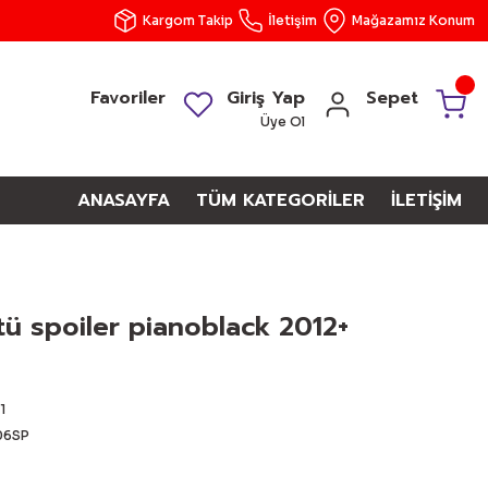
Kargom Takip
İletişim
Mağazamız Konum
Favoriler
Giriş Yap
Sepet
Üye Ol
ANASAYFA
TÜM KATEGORİLER
İLETİŞİM
tü spoiler pianoblack 2012+
1
6SP