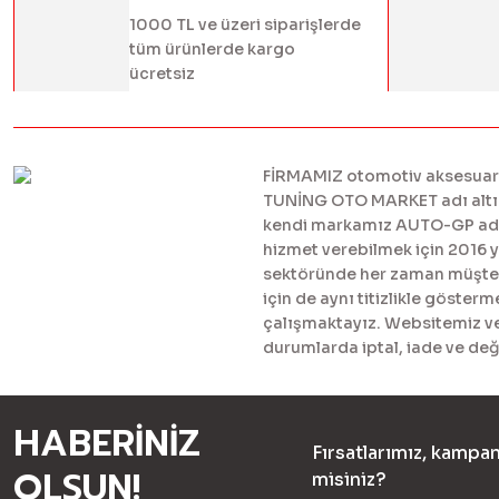
1000 TL ve üzeri siparişlerde
tüm ürünlerde kargo
ücretsiz
FİRMAMIZ otomotiv aksesuar ve
TUNİNG OTO MARKET adı altınd
kendi markamız AUTO-GP adı al
hizmet verebilmek için 2016 
sektöründe her zaman müşteril
için de aynı titizlikle göster
çalışmaktayız. Websitemiz ve 
durumlarda iptal, iade ve değ
HABERİNİZ
Fırsatlarımız, kampan
OLSUN!
misiniz?