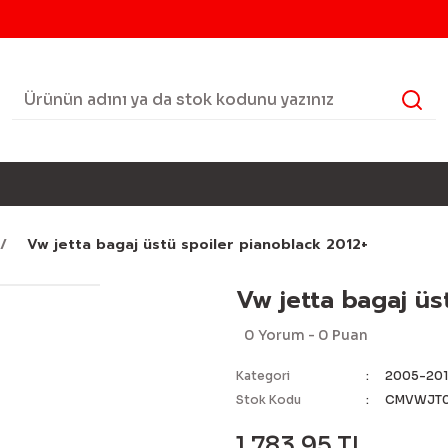
Vw jetta bagaj üstü spoiler pianoblack 2012+
Vw jetta bagaj üs
0 Yorum - 0 Puan
Kategori
2005-201
Stok Kodu
CMVWJT0
1.783,95 TL