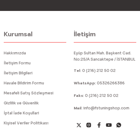
Kurumsal
İletişim
Hakkımızda
Eyüp Sultan Mah. Başkent Cad.
No:25/A Sancaktepe / İSTANBUL
İletişim Formu
Tel
:
0 (216) 212 50 02
İletişim Bilgileri
WhatsApp
Havale Bildirim Formu
:
05326266386
Mesafeli Satış Sözleşmesi
Faks
:
0 (216) 212 50 02
Gizlilik ve Güvenlik
Mail
:
info@fstuningshop.com
İptal İade Koşullari
Kişisel Veriler Politikası