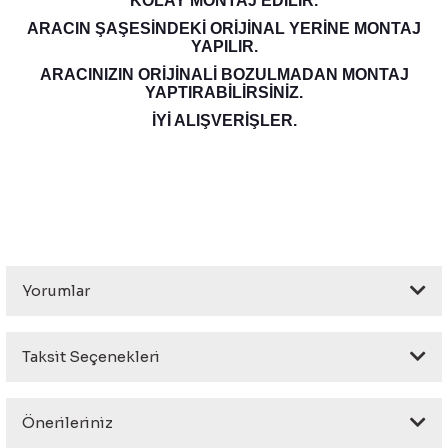
KOLAY MONTAJ EDİLİR.
eri
ARACIN ŞAŞESİNDEKİ ORİJİNAL YERİNE MONTAJ
YAPILIR.
ARACINIZIN ORİJİNALİ BOZULMADAN MONTAJ
YAPTIRABİLİRSİNİZ.
İYİ ALIŞVERİŞLER.
i
Yorumlar
Taksit Seçenekleri
Bu ürüne ilk yorumu siz yapın!
Önerileriniz
Yorum Yaz