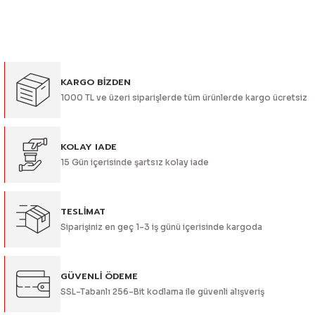
Bu ürünün fiyat bilgisi, resim, ürün açıklamalarında ve diğer
konularda yetersiz gördüğünüz noktaları öneri formunu
kullanarak tarafımıza iletebilirsiniz.
Görüş ve önerileriniz için teşekkür ederiz.
KARGO BİZDEN
Ürün resmi kalitesiz, bozuk veya görüntülenemiyor.
1000 TL ve üzeri siparişlerde tüm ürünlerde kargo ücretsiz
Ürün açıklamasında eksik bilgiler bulunuyor.
Ürün bilgilerinde hatalar bulunuyor.
Ürün fiyatı diğer sitelerden daha pahalı.
KOLAY IADE
15 Gün içerisinde şartsız kolay iade
Bu ürüne benzer farklı alternatifler olmalı.
TESLİMAT
Siparişiniz en geç 1-3 iş günü içerisinde kargoda
Gönder
GÜVENLİ ÖDEME
SSL-Tabanlı 256-Bit kodlama ile güvenli alışveriş