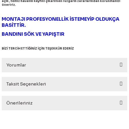
açık , temiz havanın keyfini çıkarırken rüzgarın zararlarından korunmanızı
eri
öneririz.
MONTAJI PROFESYONELLİK İSTEMEYİP OLDUKÇA
BASİTTİR.
BANDINI SÖK VE YAPIŞTIR
i
BİZİ TERCİH ETTİĞİNİZ İÇİN TEŞEKKÜR EDERİZ
Yorumlar
Taksit Seçenekleri
Bu ürüne ilk yorumu siz yapın!
Önerileriniz
Yorum Yaz
Bu ürünün fiyat bilgisi, resim, ürün açıklamalarında ve diğer
konularda yetersiz gördüğünüz noktaları öneri formunu
kullanarak tarafımıza iletebilirsiniz.