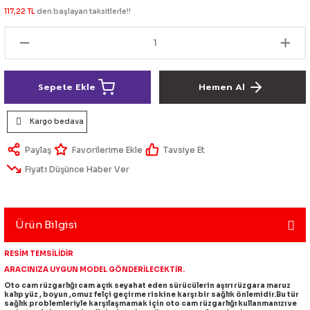
117,22 TL
den başlayan taksitlerle!!
lik Ürünleri
Üniversal Paspas
Ön lip
Sis Lamba
Dönüştürücü
2021- FE1
GOLF 8
Vites Topuzu - Körüğü
Spoyler üniversal
Kontak Setleri
 Uçları
Modül - Kumanda
Sepete Ekle
Hemen Al
Müşür
Kargo bedava
Paylaş
Tavsiye Et
Role
Fiyatı Düşünce Haber Ver
itleri
Soket
Ürün Bilgisi
ri
RESİM TEMSİLİDİR
ARACINIZA UYGUN MODEL GÖNDERİLECEKTİR.
Oto cam rüzgarlığı cam açık seyahat eden sürücülerin aşırı rüzgara maruz
aleti
kalıp yüz , boyun ,omuz felçi geçirme riskine karşı bir sağlık önlemidir.Bu tür
sağlık problemleriyle karşılaşmamak için oto cam rüzgarlığı kullanmanızı ve