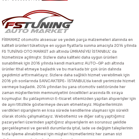
FİRMAMIZ otomotiv aksesuar ve yedek parça malzemeleri alanında en
kaliteli ürünleri tüketiciye en uygun fiyatlarla sunma amacıyla 2014 yılında
FS TUNİNG OTO MARKET adı altında ÜMRANİYE/ İSTANBUL' da
hizmetinize açılmıştır. Sizlere daha kaliteki daha uygun ürünleri
sunabilmek için 2016 yılında kendi markamız AUTO-GP adı altında
ürünler ithal etmeye başladık ve bu markada bir çok ürün dalında
çeşidimizi arttırmaktayız. Sizlere daha sağlıklı hizmet verebilmek için
2016 yılı sonlarında SANCAKTEPE- İSTANBUL'da kendi yerimizde hizmet
vermeye başladık. 2014 yılından bu yana otomotiv sektöründe her
zaman müşterilerinin memnuniyetini öncelikleri arasında ilk sıraya
koymuştur. Bu yaklaşımımızı E-ticaret sitemizden yapılan alışverişler için
de aynı titizlikle göstermeye devam etmekteyiz. Müşterilerimizin
verdikleri siparişlerin en kısa sürede kendilerine ulaşması için sürekli
olarak stoklu çalışmaktayız. Websitemiz ve diğer satış yaptığımız
pazaryerleri üzerinden yaptığınız alışverişlerin en sorunsuz şekilde
gerçekleşmesi ve gerekli durumlarda iptal, iade ve değişim taleplerinin
hızla işleme alınabilmesi için müşteri hizmetlerimiz her zaman sizi