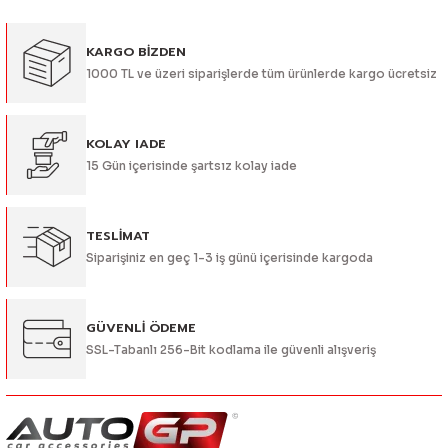
Görüş ve önerileriniz için teşekkür ederiz.
KARGO BİZDEN
Ürün resmi kalitesiz, bozuk veya görüntülenemiyor.
1000 TL ve üzeri siparişlerde tüm ürünlerde kargo ücretsiz
Ürün açıklamasında eksik bilgiler bulunuyor.
Ürün bilgilerinde hatalar bulunuyor.
Ürün fiyatı diğer sitelerden daha pahalı.
KOLAY IADE
15 Gün içerisinde şartsız kolay iade
Bu ürüne benzer farklı alternatifler olmalı.
TESLİMAT
Siparişiniz en geç 1-3 iş günü içerisinde kargoda
Gönder
GÜVENLİ ÖDEME
SSL-Tabanlı 256-Bit kodlama ile güvenli alışveriş