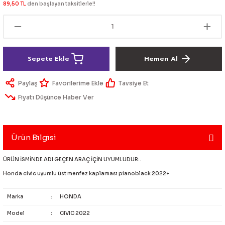
89,50 TL
den başlayan taksitlerle!!
lik Ürünleri
Üniversal Paspas
Ön lip
Sis Lamba
Dönüştürücü
2021- FE1
GOLF 8
Vites Topuzu - Körüğü
Spoyler üniversal
Kontak Setleri
Sepete Ekle
Hemen Al
 Uçları
Modül - Kumanda
Paylaş
Tavsiye Et
Müşür
Fiyatı Düşünce Haber Ver
Role
itleri
Soket
Ürün Bilgisi
ÜRÜN İSMİNDE ADI GEÇEN ARAÇ İÇİN UYUMLUDUR:.
Honda civic uyumlu üst menfez kaplaması pianoblack 2022+
ri
Marka
:
HONDA
aleti
Model
:
CIVIC 2022