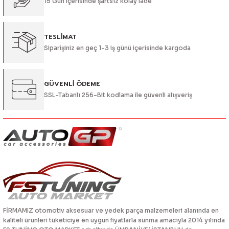
15 Gün içerisinde şartsız kolay iade
Bu ürüne benzer farklı alternatifler olmalı.
TESLİMAT
Siparişiniz en geç 1-3 iş günü içerisinde kargoda
Gönder
GÜVENLİ ÖDEME
SSL-Tabanlı 256-Bit kodlama ile güvenli alışveriş
FİRMAMIZ otomotiv aksesuar ve yedek parça malzemeleri alanında en
kaliteli ürünleri tüketiciye en uygun fiyatlarla sunma amacıyla 2014 yılında