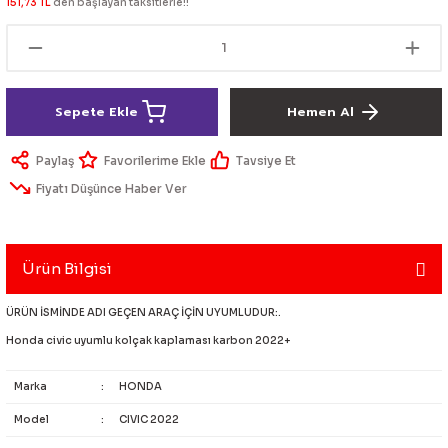
151,73 TL
den başlayan taksitlerle!!
lik Ürünleri
Üniversal Paspas
Ön lip
Sis Lamba
Dönüştürücü
2021- FE1
GOLF 8
Vites Topuzu - Körüğü
Spoyler üniversal
Kontak Setleri
Sepete Ekle
Hemen Al
 Uçları
Modül - Kumanda
Paylaş
Tavsiye Et
Müşür
Fiyatı Düşünce Haber Ver
Role
Ürün Bilgisi
itleri
Soket
ÜRÜN İSMİNDE ADI GEÇEN ARAÇ İÇİN UYUMLUDUR:.
Honda civic uyumlu kolçak kaplaması karbon 2022+
ri
Marka
:
HONDA
aleti
Model
:
CIVIC 2022