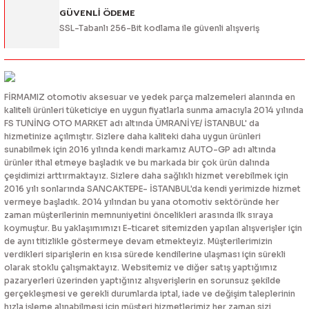
GÜVENLİ ÖDEME
SSL-Tabanlı 256-Bit kodlama ile güvenli alışveriş
FİRMAMIZ otomotiv aksesuar ve yedek parça malzemeleri alanında en
kaliteli ürünleri tüketiciye en uygun fiyatlarla sunma amacıyla 2014 yılında
FS TUNİNG OTO MARKET adı altında ÜMRANİYE/ İSTANBUL' da
hizmetinize açılmıştır. Sizlere daha kaliteki daha uygun ürünleri
sunabilmek için 2016 yılında kendi markamız AUTO-GP adı altında
ürünler ithal etmeye başladık ve bu markada bir çok ürün dalında
çeşidimizi arttırmaktayız. Sizlere daha sağlıklı hizmet verebilmek için
2016 yılı sonlarında SANCAKTEPE- İSTANBUL'da kendi yerimizde hizmet
vermeye başladık. 2014 yılından bu yana otomotiv sektöründe her
zaman müşterilerinin memnuniyetini öncelikleri arasında ilk sıraya
koymuştur. Bu yaklaşımımızı E-ticaret sitemizden yapılan alışverişler için
de aynı titizlikle göstermeye devam etmekteyiz. Müşterilerimizin
verdikleri siparişlerin en kısa sürede kendilerine ulaşması için sürekli
olarak stoklu çalışmaktayız. Websitemiz ve diğer satış yaptığımız
pazaryerleri üzerinden yaptığınız alışverişlerin en sorunsuz şekilde
gerçekleşmesi ve gerekli durumlarda iptal, iade ve değişim taleplerinin
hızla işleme alınabilmesi için müşteri hizmetlerimiz her zaman sizi