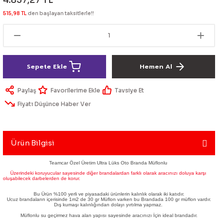
4.837,27 TL
lik Ürünleri
Üniversal Paspas
Ön lip
Sis Lamba
Dönüştürücü
2021- FE1
GOLF 8
515,98 TL
den başlayan taksitlerle!!
Vites Topuzu - Körüğü
Spoyler üniversal
Kontak Setleri
 Uçları
Modül - Kumanda
Sepete Ekle
Hemen Al
Müşür
Paylaş
Tavsiye Et
Fiyatı Düşünce Haber Ver
Role
itleri
Soket
Ürün Bilgisi
Teamcar Özel Üretim Ultra Lüks Oto Branda Müflonlu
Üzerindeki koruyucular sayesinde diğer brandalardan farklı olarak aracınızı doluya karşı
ri
oluşabilecek darbelerden de korur.
Bu Ürün %100 yerli ve piyasadaki ürünlerin kalınlık olarak iki katıdır.
Ucuz brandaların içerisinde 1m2 de 30 gr Müflon varken bu Brandada 100 gr müflon vardır.
aleti
Dış kumaşı kalınlığından dolayı yırtılma yapmaz.
Müflonlu su geçirmez hava alan yapısı sayesinde aracınızı İçin ideal brandadır.