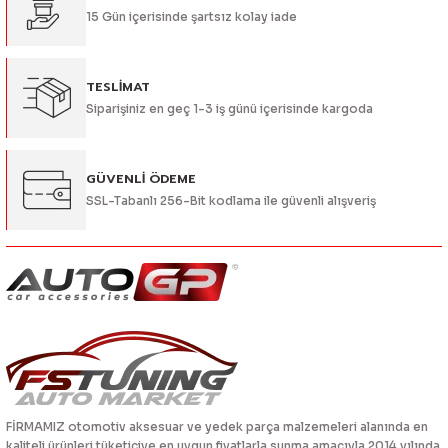
15 Gün içerisinde şartsız kolay iade
Bu ürüne benzer farklı alternatifler olmalı.
TESLİMAT
Siparişiniz en geç 1-3 iş günü içerisinde kargoda
Gönder
GÜVENLİ ÖDEME
SSL-Tabanlı 256-Bit kodlama ile güvenli alışveriş
FİRMAMIZ otomotiv aksesuar ve yedek parça malzemeleri alanında en
kaliteli ürünleri tüketiciye en uygun fiyatlarla sunma amacıyla 2014 yılında