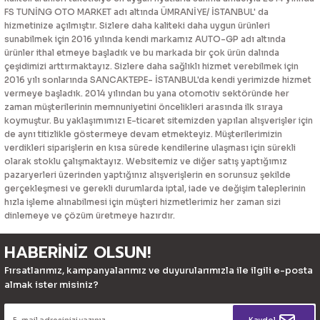
FS TUNİNG OTO MARKET adı altında ÜMRANİYE/ İSTANBUL' da
hizmetinize açılmıştır. Sizlere daha kaliteki daha uygun ürünleri
sunabilmek için 2016 yılında kendi markamız AUTO-GP adı altında
ürünler ithal etmeye başladık ve bu markada bir çok ürün dalında
çeşidimizi arttırmaktayız. Sizlere daha sağlıklı hizmet verebilmek için
2016 yılı sonlarında SANCAKTEPE- İSTANBUL'da kendi yerimizde hizmet
vermeye başladık. 2014 yılından bu yana otomotiv sektöründe her
zaman müşterilerinin memnuniyetini öncelikleri arasında ilk sıraya
koymuştur. Bu yaklaşımımızı E-ticaret sitemizden yapılan alışverişler için
de aynı titizlikle göstermeye devam etmekteyiz. Müşterilerimizin
verdikleri siparişlerin en kısa sürede kendilerine ulaşması için sürekli
olarak stoklu çalışmaktayız. Websitemiz ve diğer satış yaptığımız
pazaryerleri üzerinden yaptığınız alışverişlerin en sorunsuz şekilde
gerçekleşmesi ve gerekli durumlarda iptal, iade ve değişim taleplerinin
hızla işleme alınabilmesi için müşteri hizmetlerimiz her zaman sizi
dinlemeye ve çözüm üretmeye hazırdır.
HABERİNİZ OLSUN!
Fırsatlarımız, kampanyalarımız ve duyurularımızla ile ilgili e-posta
almak ister misiniz?