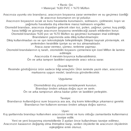
eri
• Renk: Gri.
• Materyal: %30 PVC + %70 Müflon
Aracınıza uyumlu oto brandanız, aracınızın boyasına zarar vermeden ve su geçirmez özelliği
ile aracınızı korumanın en iyi yoludur.
Aracınızın boyasının sıcak ve kuru havalarda kurumasını, solmasını, çizilmesini, kışın ve
yağmurlu havalarda dış etkenlere maruz kalmasını engeller.
Otomobil brandası, aracınıza dışardan gelecek olan toz, polen, yağmur, çamur, kuş pisliği,
hava kirliliği ve güneşin aracınızın boyasına verebileceği zararlı etkilerden korur.
Otomobil brandası %30 pvc ve %70 Müflon su geçirmez kumaştan imal edilmiştir.
Brandaların yapımında asla dikiş kullanılmamıştır.
Dikiş kullanılmadan ısı ve ışın teknolojisiyle birleştirilmiştir. Dikişsiz kaynak yöntemiyle, ek
yerlerinden kesinlikle içeriye su ve toz almamaktadır.
Araca zarar vermez, çizmez, terletme yapmaz.
i
Otomobil brandalarının iç tarafı, otomobilin boyasını çizmemesi için özel Miflon ile lamine
edilmiştir.
Aracınızda 4 mevsim boyunca kullanabilirsiniz.
Ön ve arka tampon lastikleri sayesinde aracı sıkıca sarar.
Önemli Not:
Resimde gördüğünüz ürün sadece bilgi amaçlıdır. Ürün isminde yazılı olan, aracınızın
markasına uygun model, tarafınıza gönderilecektir.
Uygulama:
Otomobilinizi dış yüzeyini temizleyerek kurutun.
Brandayı önden arkaya doğru açın ve serin.
Ön ve arka tamponun altına kadar çekin ve lastikleri yerleştirin.
Tavsiye:
Brandanızı kullandığınız sure boyunca ara ara, dış kısmı kirlendikçe yıkamanız gerekir.
Brandanızı her kullanım sonrası önden arkaya doğru sarınız.
Uyarı:
Kış şartlarında brandayı kullanırken aracınızın temiz ve kuru olduğu zamanlarda kullanmanız
tavsiye edilir.
Yeni ve yeni boyanmış otomobillerde 3 aydan önce kullanılması tavsiye edilmez.
Aracınızın kasasının değişmiş olma ihtimaline karşı, verilen ölçülerler ile aracınızın ölçülerinin
eşleştiğine emin olunuz.