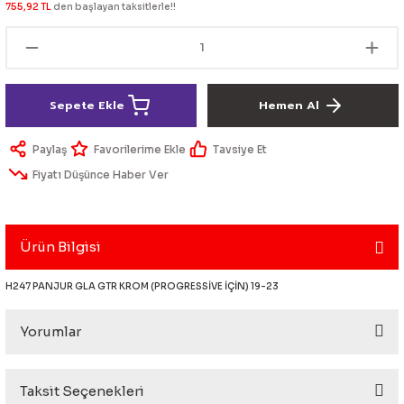
755,92 TL
den başlayan taksitlerle!!
lik Ürünleri
Üniversal Paspas
Ön lip
Sis Lamba
Dönüştürücü
2021- FE1
GOLF 8
Vites Topuzu - Körüğü
Spoyler üniversal
Kontak Setleri
Sepete Ekle
Hemen Al
 Uçları
Modül - Kumanda
Paylaş
Tavsiye Et
Müşür
Fiyatı Düşünce Haber Ver
Role
itleri
Soket
Ürün Bilgisi
H247 PANJUR GLA GTR KROM (PROGRESSİVE İÇİN) 19-23
Yorumlar
ri
aleti
Taksit Seçenekleri
Bu ürüne ilk yorumu siz yapın!