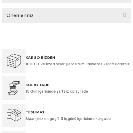
eri
Önerileriniz
Yorum Yaz
Bu ürünün fiyat bilgisi, resim, ürün açıklamalarında ve diğer
konularda yetersiz gördüğünüz noktaları öneri formunu
kullanarak tarafımıza iletebilirsiniz.
Görüş ve önerileriniz için teşekkür ederiz.
i
KARGO BİZDEN
Ürün resmi kalitesiz, bozuk veya görüntülenemiyor.
1000 TL ve üzeri siparişlerde tüm ürünlerde kargo ücretsiz
Ürün açıklamasında eksik bilgiler bulunuyor.
Ürün bilgilerinde hatalar bulunuyor.
Ürün fiyatı diğer sitelerden daha pahalı.
KOLAY IADE
15 Gün içerisinde şartsız kolay iade
Bu ürüne benzer farklı alternatifler olmalı.
TESLİMAT
Siparişiniz en geç 1-3 iş günü içerisinde kargoda
Gönder