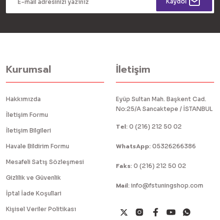
Kaydol
Kurumsal
İletişim
Hakkımızda
Eyüp Sultan Mah. Başkent Cad.
No:25/A Sancaktepe / İSTANBUL
İletişim Formu
Tel
:
0 (216) 212 50 02
İletişim Bilgileri
WhatsApp
Havale Bildirim Formu
:
05326266386
Mesafeli Satış Sözleşmesi
Faks
:
0 (216) 212 50 02
Gizlilik ve Güvenlik
Mail
:
info@fstuningshop.com
İptal İade Koşullari
Kişisel Veriler Politikası