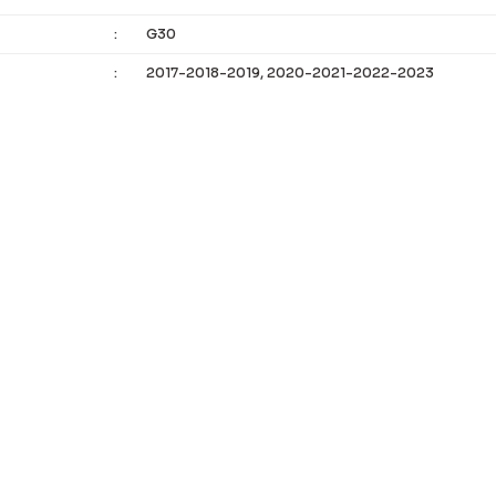
:
G30
:
2017-2018-2019, 2020-2021-2022-2023
 bilgisi, resim, ürün açıklamalarında ve diğer konularda yetersiz g
Bu ürüne ilk yorumu siz 
eriniz için teşekkür ederiz.
alitesiz, bozuk veya görüntülenemiyor.
Yorum Yaz
asında eksik bilgiler bulunuyor.
rinde hatalar bulunuyor.
diğer sitelerden daha pahalı.
er farklı alternatifler olmalı.