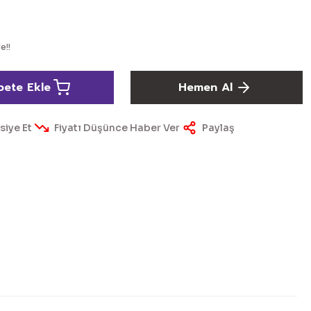
e!!
pete Ekle
Hemen Al
siye Et
Fiyatı Düşünce Haber Ver
Paylaş