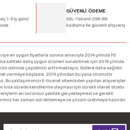
GÜVENLİ ÖDEME
geç 1-3 iş günü
SSL-Tabanlı 256-Bit
goda
kodlama ile güvenli alışveriş
ciye en uygun fiyatlarla sunma amacıyla 2014 yılında FS
 kaliteki daha uygun ürünleri sunabilmek için 2016 yılında
n dalında çeşidimizi arttırmaktayız. Sizlere daha sağlıklı
met vermeye başladık. 2014 yılından bu yana otomotiv
. Bu yaklaşımımızı E-ticaret sitemizden yapılan alışverişler
en kısa sürede kendilerine ulaşması için sürekli olarak stoklu
erişlerin en sorunsuz şekilde gerçekleşmesi ve gerekli
tlerimiz her zaman sizi dinlemeye ve çözüm üretmeye hazırdır.