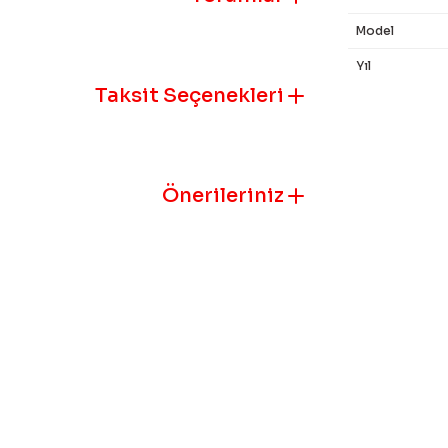
Model
Yıl
Taksit Seçenekleri
Bu ürünün fiyat
iletebilirsiniz.
Görüş ve öneril
Önerileriniz
Ürün resmi k
Ürün açıklam
Ürün bilgile
Ürün fiyatı 
Bu ürüne benz