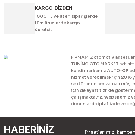
KARGO BİZDEN
1000 TL ve üzeri siparişlerde
tüm ürünlerde kargo
ücretsiz
FİRMAMIZ otomotiv aksesuar ve
TUNİNG OTO MARKET adı altınd
kendi markamız AUTO-GP adı al
hizmet verebilmek için 2016 
sektöründe her zaman müşteril
için de aynı titizlikle göster
çalışmaktayız. Websitemiz ve 
durumlarda iptal, iade ve değ
HABERİNİZ
Fırsatlarımız, kampan