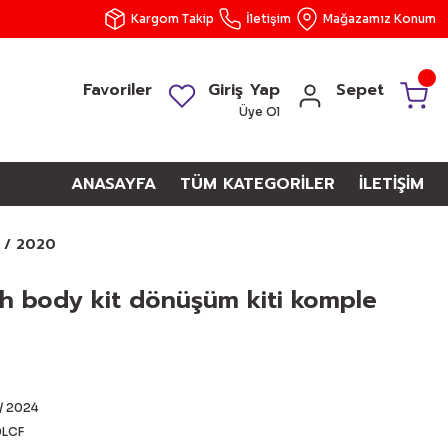
Kargom Takip
İletişim
Mağazamız Konum
Favoriler
Giriş Yap
Sepet
Üye Ol
ANASAYFA
TÜM KATEGORİLER
İLETİŞİM
 / 2020
h body kit dönüşüm kiti komple
/ 2024
LCF