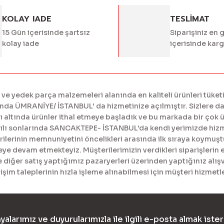
KOLAY IADE
TESLİMAT
Gönder
15 Gün içerisinde şartsız
Siparişiniz en 
kolay iade
içerisinde kar
 yedek parça malzemeleri alanında en kaliteli ürünleri tüketi
a ÜMRANİYE/ İSTANBUL' da hizmetinize açılmıştır. Sizlere daha
tında ürünler ithal etmeye başladık ve bu markada bir çok ürü
yılı sonlarında SANCAKTEPE- İSTANBUL'da kendi yerimizde hiz
erinin memnuniyetini öncelikleri arasında ilk sıraya koymuştur
meye devam etmekteyiz. Müşterilerimizin verdikleri siparişlerin 
diğer satış yaptığımız pazaryerleri üzerinden yaptığınız alışv
işim taleplerinin hızla işleme alınabilmesi için müşteri hizme
yalarımız ve duyurularımızla ile ilgili e-posta almak ister