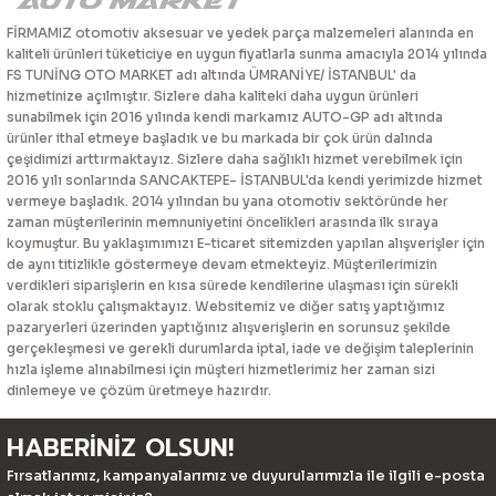
FİRMAMIZ otomotiv aksesuar ve yedek parça malzemeleri alanında en
kaliteli ürünleri tüketiciye en uygun fiyatlarla sunma amacıyla 2014 yılında
FS TUNİNG OTO MARKET adı altında ÜMRANİYE/ İSTANBUL' da
hizmetinize açılmıştır. Sizlere daha kaliteki daha uygun ürünleri
sunabilmek için 2016 yılında kendi markamız AUTO-GP adı altında
ürünler ithal etmeye başladık ve bu markada bir çok ürün dalında
çeşidimizi arttırmaktayız. Sizlere daha sağlıklı hizmet verebilmek için
2016 yılı sonlarında SANCAKTEPE- İSTANBUL'da kendi yerimizde hizmet
vermeye başladık. 2014 yılından bu yana otomotiv sektöründe her
zaman müşterilerinin memnuniyetini öncelikleri arasında ilk sıraya
koymuştur. Bu yaklaşımımızı E-ticaret sitemizden yapılan alışverişler için
de aynı titizlikle göstermeye devam etmekteyiz. Müşterilerimizin
verdikleri siparişlerin en kısa sürede kendilerine ulaşması için sürekli
olarak stoklu çalışmaktayız. Websitemiz ve diğer satış yaptığımız
pazaryerleri üzerinden yaptığınız alışverişlerin en sorunsuz şekilde
gerçekleşmesi ve gerekli durumlarda iptal, iade ve değişim taleplerinin
hızla işleme alınabilmesi için müşteri hizmetlerimiz her zaman sizi
dinlemeye ve çözüm üretmeye hazırdır.
HABERİNİZ OLSUN!
Fırsatlarımız, kampanyalarımız ve duyurularımızla ile ilgili e-posta