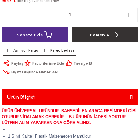
96,43 TL
den başlayan taksitlerle!!
lik Ürünleri
Üniversal Paspas
Ön lip
Sis Lamba
Dönüştürücü
2021- FE1
GOLF 8
Vites Topuzu - Körüğü
Spoyler üniversal
Kontak Setleri
Sepete Ekle
Hemen Al
 Uçları
Modül - Kumanda
Aynı gün kargo
Kargo bedava
Müşür
Paylaş
Tavsiye Et
Role
Fiyatı Düşünce Haber Ver
itleri
Soket
Ürün Bilgisi
ÜRÜN ÜNİVERSAL ÜRÜNDÜR. BAHSEDİLEN ARACA RESİMDEKİ GİBİ
ri
OTURUR VİDALAMAK GEREKİR. . BU ÜRÜNÜN İADESİ YOKTUR.
LÜTFEN ALIM YAPARKEN ONA GÖRE ALINIZ.
aleti
1.Sınıf Kaliteli Plastik Malzemeden Mamüldür