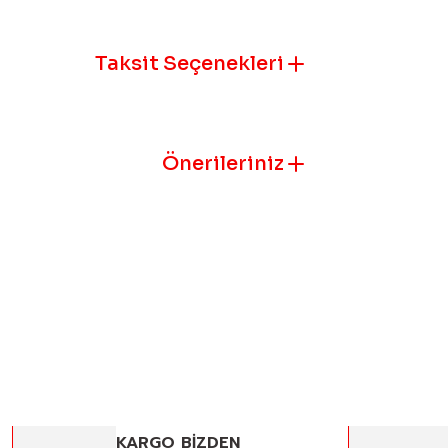
Ürün resmi k
Ürün açıklam
Taksit Seçenekleri
Ürün bilgile
Ürün fiyatı 
Bu ürüne benz
Önerileriniz
KARGO BİZDEN