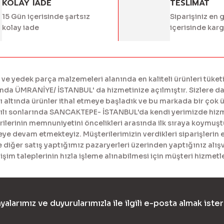
KOLAY IADE
TESLİMAT
15 Gün içerisinde şartsız
Siparişiniz en 
kolay iade
içerisinde kar
 yedek parça malzemeleri alanında en kaliteli ürünleri tüketi
a ÜMRANİYE/ İSTANBUL' da hizmetinize açılmıştır. Sizlere daha
tında ürünler ithal etmeye başladık ve bu markada bir çok ürü
yılı sonlarında SANCAKTEPE- İSTANBUL'da kendi yerimizde hiz
erinin memnuniyetini öncelikleri arasında ilk sıraya koymuştur
meye devam etmekteyiz. Müşterilerimizin verdikleri siparişlerin 
diğer satış yaptığımız pazaryerleri üzerinden yaptığınız alışv
işim taleplerinin hızla işleme alınabilmesi için müşteri hizme
yalarımız ve duyurularımızla ile ilgili e-posta almak ister