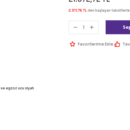
2.311,76 TL
den başlayan taksitlerle!
Se
Tav
 ve egzoz ucu siyah
 bilgisi, resim, ürün açıklamalarında ve diğer konularda yetersiz g
Bu ürüne ilk yorumu siz 
eriniz için teşekkür ederiz.