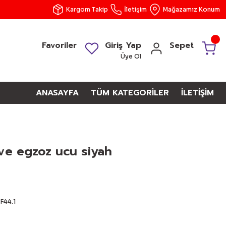
Kargom Takip
İletişim
Mağazamız Konum
Favoriler
Giriş Yap
Sepet
Üye Ol
ANASAYFA
TÜM KATEGORİLER
İLETİŞİM
ve egzoz ucu siyah
F44.1