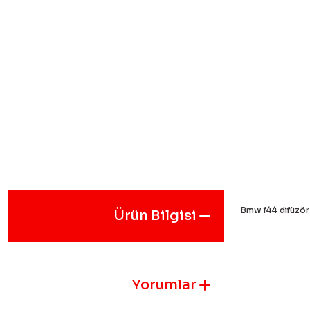
Bmw f44 difüzör
Ürün Bilgisi
Bu ürünün fiyat
iletebilirsiniz.
Görüş ve öneril
Yorumlar