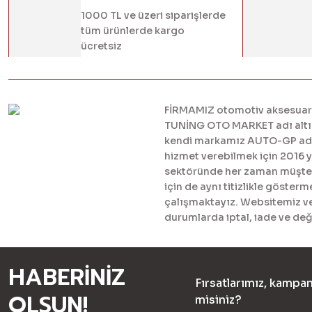
1000 TL ve üzeri siparişlerde
tüm ürünlerde kargo
ücretsiz
FİRMAMIZ otomotiv aksesuar ve
TUNİNG OTO MARKET adı altınd
kendi markamız AUTO-GP adı al
hizmet verebilmek için 2016 
sektöründe her zaman müşteril
için de aynı titizlikle göster
çalışmaktayız. Websitemiz ve 
durumlarda iptal, iade ve değ
HABERİNİZ
Fırsatlarımız, kampan
OLSUN!
misiniz?