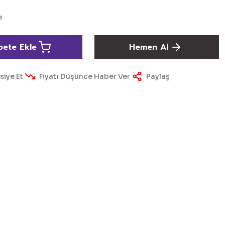
!
pete Ekle
Hemen Al
siye Et
Fiyatı Düşünce Haber Ver
Paylaş
ördüğünüz noktaları öneri formunu kullanarak tarafımıza
yapın!