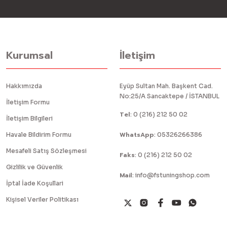
Kurumsal
İletişim
Hakkımızda
Eyüp Sultan Mah. Başkent Cad.
No:25/A Sancaktepe / İSTANBUL
İletişim Formu
Tel
:
0 (216) 212 50 02
İletişim Bilgileri
WhatsApp
Havale Bildirim Formu
:
05326266386
Mesafeli Satış Sözleşmesi
Faks
:
0 (216) 212 50 02
Gizlilik ve Güvenlik
Mail
:
info@fstuningshop.com
İptal İade Koşullari
Kişisel Veriler Politikası