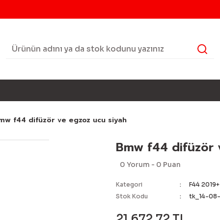
mw f44 difüzör ve egzoz ucu siyah
Bmw f44 difüzör 
0 Yorum - 0 Puan
Kategori
F44 2019+
Stok Kodu
tk_14-08-
21.672,72 TL