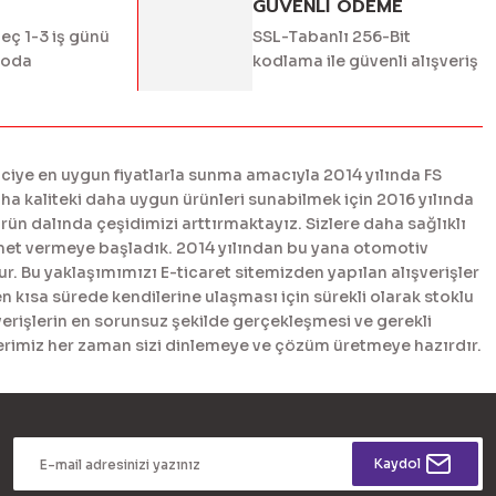
GÜVENLİ ÖDEME
geç 1-3 iş günü
SSL-Tabanlı 256-Bit
goda
kodlama ile güvenli alışveriş
ciye en uygun fiyatlarla sunma amacıyla 2014 yılında FS
 kaliteki daha uygun ürünleri sunabilmek için 2016 yılında
n dalında çeşidimizi arttırmaktayız. Sizlere daha sağlıklı
met vermeye başladık. 2014 yılından bu yana otomotiv
. Bu yaklaşımımızı E-ticaret sitemizden yapılan alışverişler
en kısa sürede kendilerine ulaşması için sürekli olarak stoklu
erişlerin en sorunsuz şekilde gerçekleşmesi ve gerekli
tlerimiz her zaman sizi dinlemeye ve çözüm üretmeye hazırdır.
Kaydol