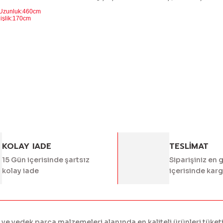
 Uzunluk:460cm
:170cm
k:135cm
 bilgisi, resim, ürün açıklamalarında ve diğer konularda yetersiz g
Bu ürüne ilk yorumu siz 
eriniz için teşekkür ederiz.
alitesiz, bozuk veya görüntülenemiyor.
Yorum Yaz
asında eksik bilgiler bulunuyor.
rinde hatalar bulunuyor.
diğer sitelerden daha pahalı.
er farklı alternatifler olmalı.
KOLAY IADE
TESLİMAT
15 Gün içerisinde şartsız
Siparişiniz en 
kolay iade
içerisinde kar
Gönder
 yedek parça malzemeleri alanında en kaliteli ürünleri tüketi