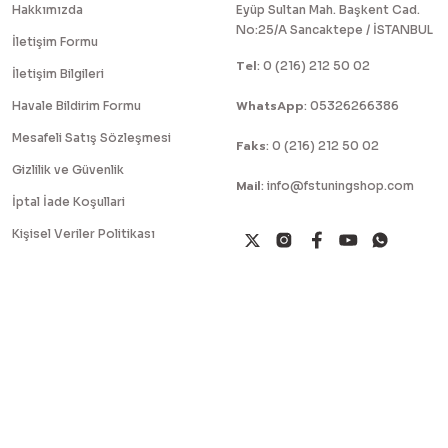
Hakkımızda
Eyüp Sultan Mah. Başkent Cad.
No:25/A Sancaktepe / İSTANBUL
İletişim Formu
Tel
:
0 (216) 212 50 02
İletişim Bilgileri
WhatsApp
Havale Bildirim Formu
:
05326266386
Mesafeli Satış Sözleşmesi
Faks
:
0 (216) 212 50 02
Gizlilik ve Güvenlik
Mail
:
info@fstuningshop.com
İptal İade Koşullari
Kişisel Veriler Politikası