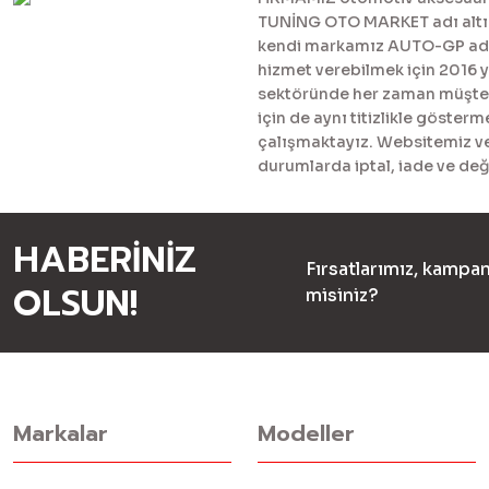
TUNİNG OTO MARKET adı altınd
kendi markamız AUTO-GP adı al
hizmet verebilmek için 2016 
sektöründe her zaman müşteril
için de aynı titizlikle göster
çalışmaktayız. Websitemiz ve 
durumlarda iptal, iade ve değ
HABERİNİZ
Fırsatlarımız, kampan
OLSUN!
misiniz?
Markalar
Modeller