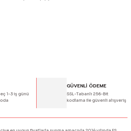
ördüğünüz noktaları öneri formunu kullanarak tarafımıza
yapın!
GÜVENLİ ÖDEME
geç 1-3 iş günü
SSL-Tabanlı 256-Bit
goda
kodlama ile güvenli alışveriş
ciye en uygun fiyatlarla sunma amacıyla 2014 yılında FS