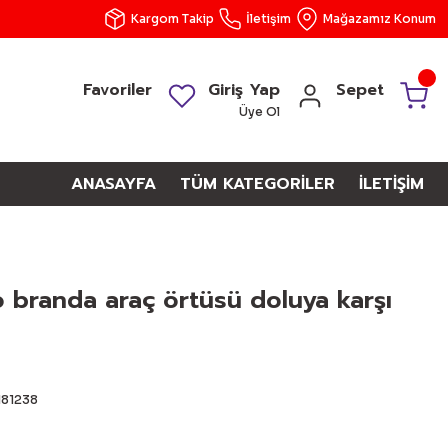
Kargom Takip
İletişim
Mağazamız Konum
Favoriler
Giriş Yap
Sepet
Üye Ol
ANASAYFA
TÜM KATEGORİLER
İLETİŞİM
 branda araç örtüsü doluya karşı
181238