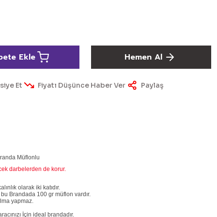
pete Ekle
Hemen Al
siye Et
Fiyatı Düşünce Haber Ver
Paylaş
Branda Müflonlu
ecek darbelerden de korur.
nlık olarak iki katıdır.
 bu Brandada 100 gr müflon vardır.
rtılma yapmaz.
acınızı İçin ideal brandadır.