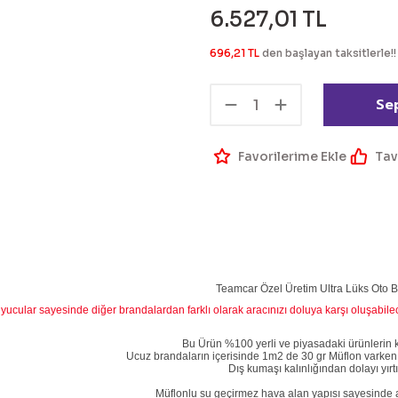
6.527,01 TL
696,21 TL
den başlayan taksitlerle!!
Se
Tav
Teamcar Özel Üretim Ultra Lüks Oto 
yucular sayesinde diğer brandalardan farklı olarak aracınızı doluya karşı oluşabil
Bu Ürün %100 yerli ve piyasadaki ürünlerin kalı
Ucuz brandaların içerisinde 1m2 de 30 gr Müflon varken
Dış kumaşı kalınlığından dolayı yı
Müflonlu su geçirmez hava alan yapısı sayesinde ar