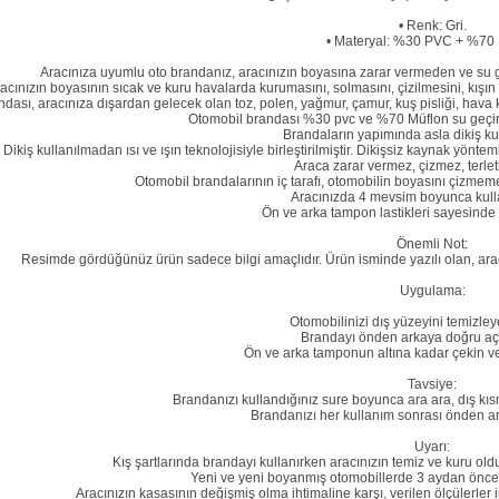
• Renk: Gri.
• Materyal: %30 PVC + %70 
Aracınıza uyumlu oto brandanız, aracınızın boyasına zarar vermeden ve su geç
acınızın boyasının sıcak ve kuru havalarda kurumasını, solmasını, çizilmesini, kışı
dası, aracınıza dışardan gelecek olan toz, polen, yağmur, çamur, kuş pisliği, hava ki
Otomobil brandası %30 pvc ve %70 Müflon su geçirm
Brandaların yapımında asla dikiş kul
Dikiş kullanılmadan ısı ve ışın teknolojisiyle birleştirilmiştir. Dikişsiz kaynak yönte
Araca zarar vermez, çizmez, terl
Otomobil brandalarının iç tarafı, otomobilin boyasını çizmemesi
Aracınızda 4 mevsim boyunca kulla
Ön ve arka tampon lastikleri sayesinde a
Önemli Not:
Resimde gördüğünüz ürün sadece bilgi amaçlıdır. Ürün isminde yazılı olan, arac
Uygulama:
Otomobilinizi dış yüzeyini temizley
Brandayı önden arkaya doğru açı
Ön ve arka tamponun altına kadar çekin ve la
Tavsiye:
Brandanızı kullandığınız sure boyunca ara ara, dış kıs
Brandanızı her kullanım sonrası önden ar
Uyarı:
Kış şartlarında brandayı kullanırken aracınızın temiz ve kuru ol
Yeni ve yeni boyanmış otomobillerde 3 aydan önce 
Aracınızın kasasının değişmiş olma ihtimaline karşı, verilen ölçülerler i