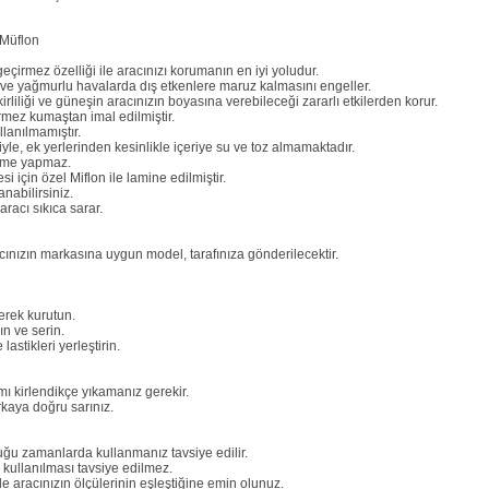
Müflon
irmez özelliği ile aracınızı korumanın en iyi yoludur.
n ve yağmurlu havalarda dış etkenlere maruz kalmasını engeller.
rliliği ve güneşin aracınızın boyasına verebileceği zararlı etkilerden korur.
ez kumaştan imal edilmiştir.
lanılmamıştır.
miyle, ek yerlerinden kesinlikle içeriye su ve toz almamaktadır.
etme yapmaz.
 için özel Miflon ile lamine edilmiştir.
nabilirsiniz.
racı sıkıca sarar.
ınızın markasına uygun model, tarafınıza gönderilecektir.
erek kurutun.
n ve serin.
stikleri yerleştirin.
mı kirlendikçe yıkamanız gerekir.
kaya doğru sarınız.
duğu zamanlarda kullanmanız tavsiye edilir.
kullanılması tavsiye edilmez.
le aracınızın ölçülerinin eşleştiğine emin olunuz.