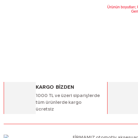
Ürünün boyutları;
Genişlik
Yüksekli
Bu ürünün fiyat
iletebilirsiniz.
Görüş ve öneril
Ürün resmi k
Ürün açıklam
Ürün bilgile
Ürün fiyatı 
KARGO BİZDEN
Bu ürüne benz
1000 TL ve üzeri siparişlerde
tüm ürünlerde kargo
ücretsiz
FİRMAMIZ otomotiv aksesuar ve