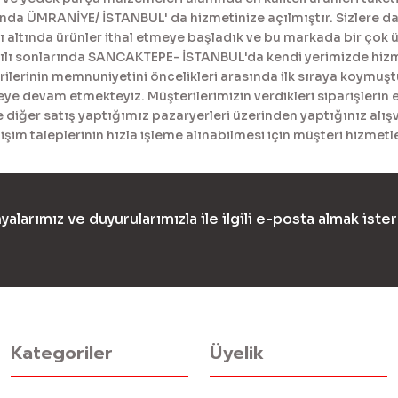
a ÜMRANİYE/ İSTANBUL' da hizmetinize açılmıştır. Sizlere daha
tında ürünler ithal etmeye başladık ve bu markada bir çok ürü
yılı sonlarında SANCAKTEPE- İSTANBUL'da kendi yerimizde hiz
erinin memnuniyetini öncelikleri arasında ilk sıraya koymuştur
meye devam etmekteyiz. Müşterilerimizin verdikleri siparişlerin 
diğer satış yaptığımız pazaryerleri üzerinden yaptığınız alışv
işim taleplerinin hızla işleme alınabilmesi için müşteri hizme
yalarımız ve duyurularımızla ile ilgili e-posta almak ister
Kategoriler
Üyelik