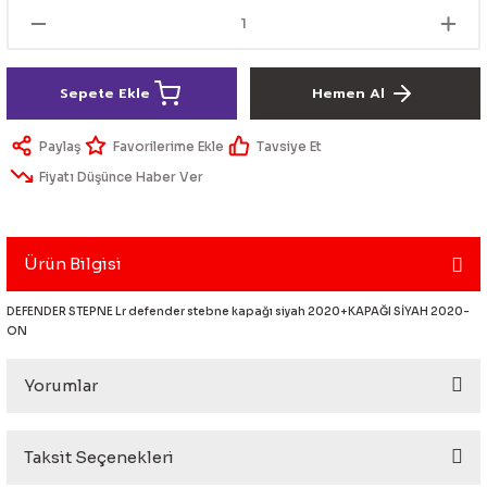
lik Ürünleri
Üniversal Paspas
Ön lip
Sis Lamba
Dönüştürücü
2021- FE1
GOLF 8
Vites Topuzu - Körüğü
Spoyler üniversal
Kontak Setleri
Sepete Ekle
Hemen Al
 Uçları
Modül - Kumanda
Paylaş
Tavsiye Et
Fiyatı Düşünce Haber Ver
Müşür
Role
Ürün Bilgisi
itleri
Soket
DEFENDER STEPNE Lr defender stebne kapağı siyah 2020+KAPAĞI SİYAH 2020-
ON
Yorumlar
ri
aleti
Taksit Seçenekleri
Bu ürüne ilk yorumu siz yapın!