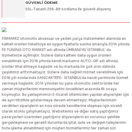
GÜVENLİ ÖDEME
SSL-Tabanlı 256-Bit kodlama ile güvenli alışveriş
FİRMAMIZ otomotiv aksesuar ve yedek parça malzemeleri alanında en
kaliteli ürünleri tüketiciye en uygun fiyatlarla sunma amacıyla 2014 yılında
FS TUNİNG OTO MARKET adı altında ÜMRANİYE/ İSTANBUL' da
hizmetinize açılmıştır. Sizlere daha kaliteki daha uygun ürünleri
sunabilmek için 2016 yılında kendi markamız AUTO-GP adı altında
ürünler ithal etmeye başladık ve bu markada bir çok ürün dalında
çeşidimizi arttırmaktayız. Sizlere daha sağlıklı hizmet verebilmek için
2016 yılı sonlarında SANCAKTEPE- İSTANBUL'da kendi yerimizde hizmet
vermeye başladık. 2014 yılından bu yana otomotiv sektöründe her
zaman müşterilerinin memnuniyetini öncelikleri arasında ilk sıraya
koymuştur. Bu yaklaşımımızı E-ticaret sitemizden yapılan alışverişler için
de aynı titizlikle göstermeye devam etmekteyiz. Müşterilerimizin
verdikleri siparişlerin en kısa sürede kendilerine ulaşması için sürekli
olarak stoklu çalışmaktayız. Websitemiz ve diğer satış yaptığımız
pazaryerleri üzerinden yaptığınız alışverişlerin en sorunsuz şekilde
gerçekleşmesi ve gerekli durumlarda iptal, iade ve değişim taleplerinin
hızla işleme alınabilmesi için müşteri hizmetlerimiz her zaman sizi