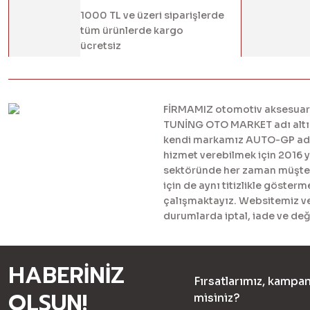
1000 TL ve üzeri siparişlerde
tüm ürünlerde kargo
ücretsiz
FİRMAMIZ otomotiv aksesuar ve
TUNİNG OTO MARKET adı altınd
kendi markamız AUTO-GP adı al
hizmet verebilmek için 2016 
sektöründe her zaman müşteril
için de aynı titizlikle göster
çalışmaktayız. Websitemiz ve 
durumlarda iptal, iade ve değ
HABERİNİZ
Fırsatlarımız, kampan
OLSUN!
misiniz?