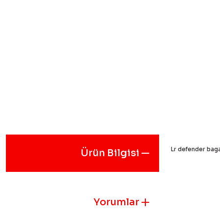
Lr defender bag
Ürün Bilgisi
Bu ürünün fiyat
iletebilirsiniz.
Görüş ve öneril
Yorumlar