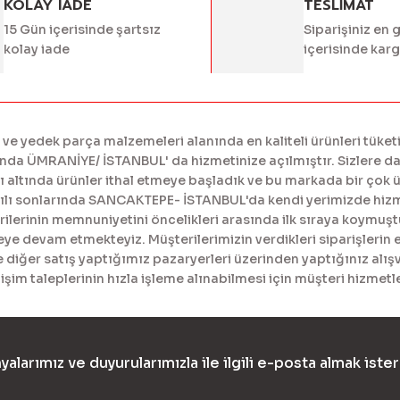
KOLAY IADE
TESLİMAT
15 Gün içerisinde şartsız
Siparişiniz en 
kolay iade
içerisinde kar
 yedek parça malzemeleri alanında en kaliteli ürünleri tüketi
a ÜMRANİYE/ İSTANBUL' da hizmetinize açılmıştır. Sizlere daha
tında ürünler ithal etmeye başladık ve bu markada bir çok ürü
yılı sonlarında SANCAKTEPE- İSTANBUL'da kendi yerimizde hiz
erinin memnuniyetini öncelikleri arasında ilk sıraya koymuştur
meye devam etmekteyiz. Müşterilerimizin verdikleri siparişlerin 
diğer satış yaptığımız pazaryerleri üzerinden yaptığınız alışv
işim taleplerinin hızla işleme alınabilmesi için müşteri hizme
yalarımız ve duyurularımızla ile ilgili e-posta almak ister