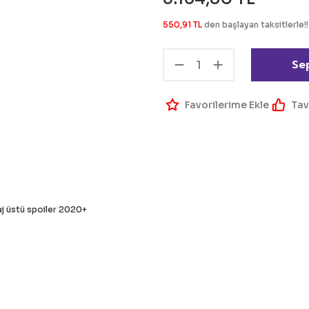
550,91 TL
den başlayan taksitlerle!!
Se
Tav
aj üstü spoiler 2020+
 bilgisi, resim, ürün açıklamalarında ve diğer konularda yetersiz g
Bu ürüne ilk yorumu siz 
eriniz için teşekkür ederiz.