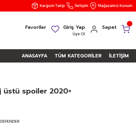
Kargom Takip
İletişim
Mağazamız Konum
Favoriler
Giriş Yap
Sepet
Üye Ol
ANASAYFA
TÜM KATEGORİLER
İLETİŞİM
 üstü spoiler 2020+
-DEFENDER