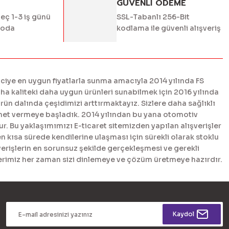
GÜVENLİ ÖDEME
geç 1-3 iş günü
SSL-Tabanlı 256-Bit
goda
kodlama ile güvenli alışveriş
ciye en uygun fiyatlarla sunma amacıyla 2014 yılında FS
 kaliteki daha uygun ürünleri sunabilmek için 2016 yılında
n dalında çeşidimizi arttırmaktayız. Sizlere daha sağlıklı
met vermeye başladık. 2014 yılından bu yana otomotiv
. Bu yaklaşımımızı E-ticaret sitemizden yapılan alışverişler
en kısa sürede kendilerine ulaşması için sürekli olarak stoklu
erişlerin en sorunsuz şekilde gerçekleşmesi ve gerekli
tlerimiz her zaman sizi dinlemeye ve çözüm üretmeye hazırdır.
Kaydol