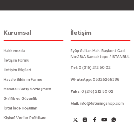
Kurumsal
İletişim
Hakkımızda
Eyüp Sultan Mah. Başkent Cad.
No:25/A Sancaktepe / İSTANBUL
İletişim Formu
Tel
:
0 (216) 212 50 02
İletişim Bilgileri
WhatsApp
Havale Bildirim Formu
:
05326266386
Mesafeli Satış Sözleşmesi
Faks
:
0 (216) 212 50 02
Gizlilik ve Güvenlik
Mail
:
info@fstuningshop.com
İptal İade Koşullari
Kişisel Veriler Politikası