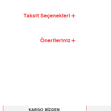
Ürün resmi k
Ürün açıklam
Taksit Seçenekleri
Ürün bilgile
Ürün fiyatı 
Bu ürüne benz
Önerileriniz
KARGO BİZDEN