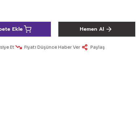
pete Ekle
Hemen Al
siye Et
Fiyatı Düşünce Haber Ver
Paylaş
ördüğünüz noktaları öneri formunu kullanarak tarafımıza
yapın!