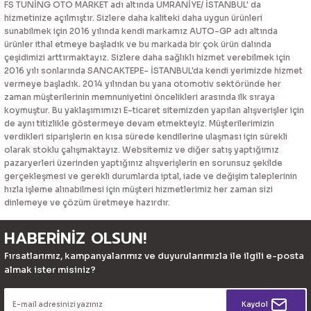
FS TUNİNG OTO MARKET adı altında ÜMRANİYE/ İSTANBUL' da
hizmetinize açılmıştır. Sizlere daha kaliteki daha uygun ürünleri
sunabilmek için 2016 yılında kendi markamız AUTO-GP adı altında
ürünler ithal etmeye başladık ve bu markada bir çok ürün dalında
çeşidimizi arttırmaktayız. Sizlere daha sağlıklı hizmet verebilmek için
2016 yılı sonlarında SANCAKTEPE- İSTANBUL'da kendi yerimizde hizmet
vermeye başladık. 2014 yılından bu yana otomotiv sektöründe her
zaman müşterilerinin memnuniyetini öncelikleri arasında ilk sıraya
koymuştur. Bu yaklaşımımızı E-ticaret sitemizden yapılan alışverişler için
de aynı titizlikle göstermeye devam etmekteyiz. Müşterilerimizin
verdikleri siparişlerin en kısa sürede kendilerine ulaşması için sürekli
olarak stoklu çalışmaktayız. Websitemiz ve diğer satış yaptığımız
pazaryerleri üzerinden yaptığınız alışverişlerin en sorunsuz şekilde
gerçekleşmesi ve gerekli durumlarda iptal, iade ve değişim taleplerinin
hızla işleme alınabilmesi için müşteri hizmetlerimiz her zaman sizi
dinlemeye ve çözüm üretmeye hazırdır.
HABERİNİZ OLSUN!
Fırsatlarımız, kampanyalarımız ve duyurularımızla ile ilgili e-posta
almak ister misiniz?
Kaydol