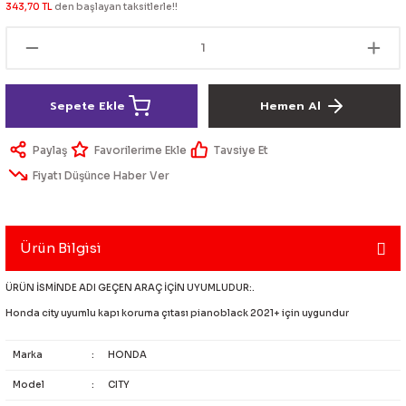
343,70 TL
den başlayan taksitlerle!!
lik Ürünleri
Üniversal Paspas
Ön lip
Sis Lamba
Dönüştürücü
2021- FE1
GOLF 8
Vites Topuzu - Körüğü
Spoyler üniversal
Kontak Setleri
Sepete Ekle
Hemen Al
 Uçları
Modül - Kumanda
Paylaş
Tavsiye Et
Müşür
Fiyatı Düşünce Haber Ver
Role
itleri
Soket
Ürün Bilgisi
ÜRÜN İSMİNDE ADI GEÇEN ARAÇ İÇİN UYUMLUDUR:.
Honda city uyumlu kapı koruma çıtası pianoblack 2021+ için uygundur
ri
Marka
:
HONDA
aleti
Model
:
CITY