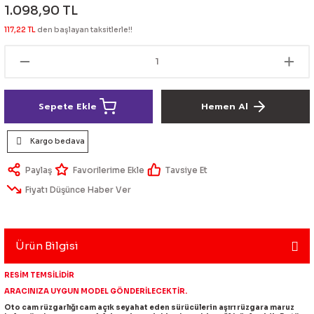
1.098,90 TL
lik Ürünleri
Üniversal Paspas
Ön lip
Sis Lamba
Dönüştürücü
2021- FE1
GOLF 8
117,22 TL
den başlayan taksitlerle!!
Vites Topuzu - Körüğü
Spoyler üniversal
Kontak Setleri
 Uçları
Modül - Kumanda
Sepete Ekle
Hemen Al
Müşür
Kargo bedava
Role
Paylaş
Tavsiye Et
itleri
Soket
Fiyatı Düşünce Haber Ver
Ürün Bilgisi
ri
RESİM TEMSİLİDİR
aleti
ARACINIZA UYGUN MODEL GÖNDERİLECEKTİR.
Oto cam rüzgarlığı cam açık seyahat eden sürücülerin aşırı rüzgara maruz