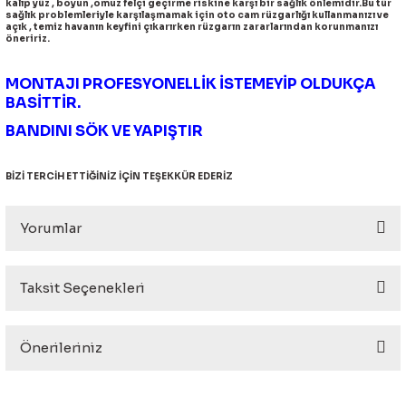
kalıp yüz , boyun ,omuz felçi geçirme riskine karşı bir sağlık önlemidir.Bu tür
eri
sağlık problemleriyle karşılaşmamak için oto cam rüzgarlığı kullanmanızı ve
açık , temiz havanın keyfini çıkarırken rüzgarın zararlarından korunmanızı
öneririz.
MONTAJI PROFESYONELLİK İSTEMEYİP OLDUKÇA
BASİTTİR.
BANDINI SÖK VE YAPIŞTIR
i
BİZİ TERCİH ETTİĞİNİZ İÇİN TEŞEKKÜR EDERİZ
Yorumlar
Taksit Seçenekleri
Bu ürüne ilk yorumu siz yapın!
Önerileriniz
Yorum Yaz
Bu ürünün fiyat bilgisi, resim, ürün açıklamalarında ve diğer
konularda yetersiz gördüğünüz noktaları öneri formunu