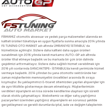
FİRMAMIZ otomotiv aksesuar ve yedek parça malzemeleri alanında en
kaliteli ürünleri tüketiciye en uygun fiyatlarla sunma amacıyla 2014 yılında
FS TUNİNG OTO MARKET adı altında ÜMRANİYE/ İSTANBUL' da
hizmetinize açılmıştır. Sizlere daha kaliteki daha uygun ürünleri
sunabilmek için 2016 yılında kendi markamız AUTO-GP adı altında
ürünler ithal etmeye başladık ve bu markada bir çok ürün dalında
çeşidimizi arttırmaktayız. Sizlere daha sağlıklı hizmet verebilmek için
2016 yılı sonlarında SANCAKTEPE- İSTANBUL'da kendi yerimizde hizmet
vermeye başladık. 2014 yılından bu yana otomotiv sektöründe her
zaman müşterilerinin memnuniyetini öncelikleri arasında ilk sıraya
koymuştur. Bu yaklaşımımızı E-ticaret sitemizden yapılan alışverişler için
de aynı titizlikle göstermeye devam etmekteyiz. Müşterilerimizin
verdikleri siparişlerin en kısa sürede kendilerine ulaşması için sürekli
olarak stoklu çalışmaktayız. Websitemiz ve diğer satış yaptığımız
pazaryerleri üzerinden yaptığınız alışverişlerin en sorunsuz şekilde
gerçekleşmesi ve gerekli durumlarda iptal, iade ve değişim taleplerinin