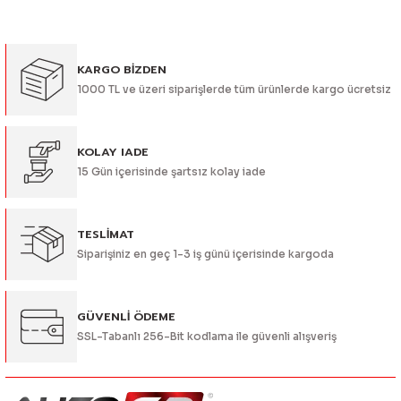
kullanarak tarafımıza iletebilirsiniz.
Görüş ve önerileriniz için teşekkür ederiz.
KARGO BİZDEN
Ürün resmi kalitesiz, bozuk veya görüntülenemiyor.
1000 TL ve üzeri siparişlerde tüm ürünlerde kargo ücretsiz
Ürün açıklamasında eksik bilgiler bulunuyor.
Ürün bilgilerinde hatalar bulunuyor.
Ürün fiyatı diğer sitelerden daha pahalı.
KOLAY IADE
15 Gün içerisinde şartsız kolay iade
Bu ürüne benzer farklı alternatifler olmalı.
TESLİMAT
Siparişiniz en geç 1-3 iş günü içerisinde kargoda
Gönder
GÜVENLİ ÖDEME
SSL-Tabanlı 256-Bit kodlama ile güvenli alışveriş