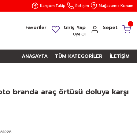
Kargom Takip
İletişim
Mağazamız Konum
Favoriler
Giriş Yap
Sepet
Üye Ol
ANASAYFA
TÜM KATEGORİLER
İLETİŞİM
oto branda araç örtüsü doluya karşı
181225