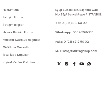
Hakkımızda
Eyüp Sultan Mah. Başkent Cad.
No:25/A Sancaktepe / İSTANBUL
İletişim Formu
Tel
:
0 (216) 212 50 02
İletişim Bilgileri
WhatsApp
Havale Bildirim Formu
:
05326266386
Mesafeli Satış Sözleşmesi
Faks
:
0 (216) 212 50 02
Gizlilik ve Güvenlik
Mail
:
info@fstuningshop.com
İptal İade Koşullari
Kişisel Veriler Politikası