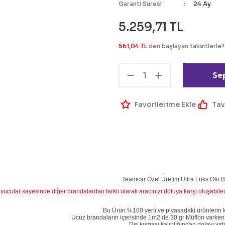
Garanti Süresi
24 Ay
5.259,71 TL
561,04 TL
den başlayan taksitlerle!!
Se
Tav
Teamcar Özel Üretim Ultra Lüks Oto 
yucular sayesinde diğer brandalardan farklı olarak aracınızı doluya karşı oluşabil
Bu Ürün %100 yerli ve piyasadaki ürünlerin kalı
Ucuz brandaların içerisinde 1m2 de 30 gr Müflon varken
Dış kumaşı kalınlığından dolayı yı