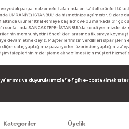
Gönder
 yedek parça malzemeleri alanında en kaliteli ürünleri tüketi
a ÜMRANİYE/ İSTANBUL' da hizmetinize açılmıştır. Sizlere daha
tında ürünler ithal etmeye başladık ve bu markada bir çok ürü
yılı sonlarında SANCAKTEPE- İSTANBUL'da kendi yerimizde hiz
erinin memnuniyetini öncelikleri arasında ilk sıraya koymuştur
meye devam etmekteyiz. Müşterilerimizin verdikleri siparişlerin 
diğer satış yaptığımız pazaryerleri üzerinden yaptığınız alışv
işim taleplerinin hızla işleme alınabilmesi için müşteri hizme
yalarımız ve duyurularımızla ile ilgili e-posta almak ister
Kategoriler
Üyelik