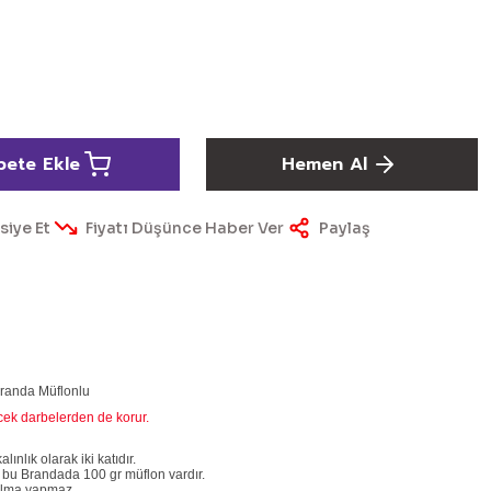
pete Ekle
Hemen Al
siye Et
Fiyatı Düşünce Haber Ver
Paylaş
Branda Müflonlu
ecek darbelerden de korur.
nlık olarak iki katıdır.
 bu Brandada 100 gr müflon vardır.
rtılma yapmaz.