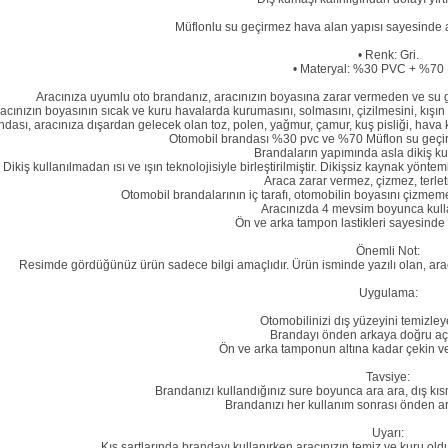
Müflonlu su geçirmez hava alan yapısı sayesinde ar
• Renk: Gri.
• Materyal: %30 PVC + %70 
Aracınıza uyumlu oto brandanız, aracınızın boyasına zarar vermeden ve su geç
acınızın boyasının sıcak ve kuru havalarda kurumasını, solmasını, çizilmesini, kışı
dası, aracınıza dışardan gelecek olan toz, polen, yağmur, çamur, kuş pisliği, hava ki
Otomobil brandası %30 pvc ve %70 Müflon su geçirm
Brandaların yapımında asla dikiş kul
Dikiş kullanılmadan ısı ve ışın teknolojisiyle birleştirilmiştir. Dikişsiz kaynak yönte
Araca zarar vermez, çizmez, terl
Otomobil brandalarının iç tarafı, otomobilin boyasını çizmemesi
Aracınızda 4 mevsim boyunca kulla
Ön ve arka tampon lastikleri sayesinde a
Önemli Not:
Resimde gördüğünüz ürün sadece bilgi amaçlıdır. Ürün isminde yazılı olan, arac
Uygulama:
Otomobilinizi dış yüzeyini temizley
Brandayı önden arkaya doğru açı
Ön ve arka tamponun altına kadar çekin ve la
Tavsiye:
Brandanızı kullandığınız sure boyunca ara ara, dış kıs
Brandanızı her kullanım sonrası önden ar
Uyarı:
Kış şartlarında brandayı kullanırken aracınızın temiz ve kuru ol