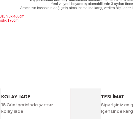
Yeni ve yeni boyanmış otomobillerde 3 aydan önce 
Aracınızın kasasının değişmiş olma ihtimaline karşı, verilen ölçülerler i
 Uzunluk:460cm
:170cm
k:135cm
 bilgisi, resim, ürün açıklamalarında ve diğer konularda yetersiz g
Bu ürüne ilk yorumu siz 
eriniz için teşekkür ederiz.
alitesiz, bozuk veya görüntülenemiyor.
Yorum Yaz
asında eksik bilgiler bulunuyor.
rinde hatalar bulunuyor.
diğer sitelerden daha pahalı.
er farklı alternatifler olmalı.
KOLAY IADE
TESLİMAT
15 Gün içerisinde şartsız
Siparişiniz en 
kolay iade
içerisinde kar