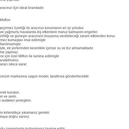
acınızı İçin ideal brandadır.
Müflon
irmez özelliği ile aracınızı korumanın en iyi yoludur.
n ve yağmurlu havalarda dış etkenlere maruz kalmasını engeller.
rliliği ve güneşin aracınızın boyasına verebileceği zararlı etkilerden korur.
ez kumaştan imal edilmiştir.
lanılmamıştır.
miyle, ek yerlerinden kesinlikle içeriye su ve toz almamaktadır.
etme yapmaz.
 için özel Miflon ile lamine edilmiştir.
nabilirsiniz.
racı sıkıca sarar.
ınızın markasına uygun model, tarafınıza gönderilecektir.
erek kurutun.
n ve serin.
stikleri yerleştirin.
mı kirlendikçe yıkamanız gerekir.
kaya doğru sarınız.
duğu zamanlarda kullanmanız tavsiye edilir.