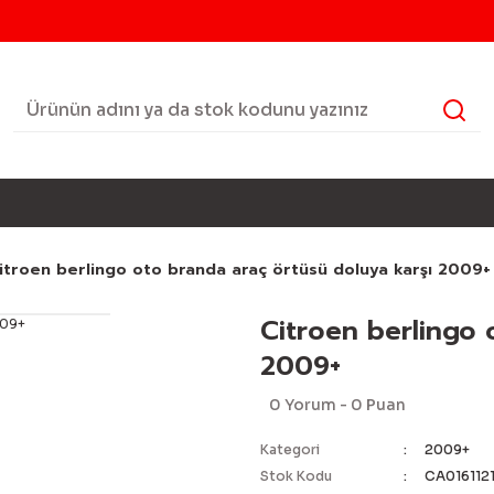
itroen berlingo oto branda araç örtüsü doluya karşı 2009+
Citroen berlingo 
2009+
0 Yorum - 0 Puan
Kategori
2009+
Stok Kodu
CA016112