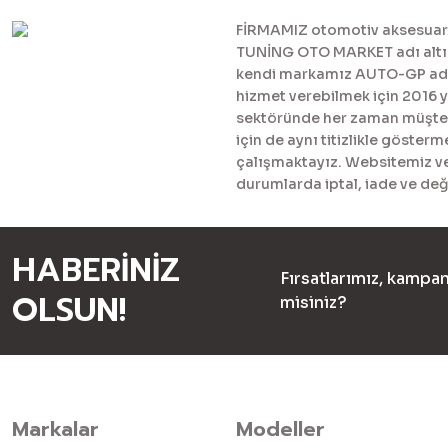
FİRMAMIZ otomotiv aksesuar ve
TUNİNG OTO MARKET adı altınd
kendi markamız AUTO-GP adı al
hizmet verebilmek için 2016 
sektöründe her zaman müşteril
için de aynı titizlikle göster
çalışmaktayız. Websitemiz ve 
durumlarda iptal, iade ve değ
HABERİNİZ
Fırsatlarımız, kampan
OLSUN!
misiniz?
Markalar
Modeller