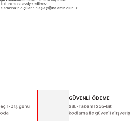
kullanılması tavsiye edilmez.
le aracınızın ölçülerinin eşleştiğine emin olunuz.
ördüğünüz noktaları öneri formunu kullanarak tarafımıza
yapın!
GÜVENLİ ÖDEME
geç 1-3 iş günü
SSL-Tabanlı 256-Bit
goda
kodlama ile güvenli alışveriş