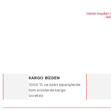
Ürünün boyutları;
Genişlik
Yüksekli
Bu ürünün fiyat
iletebilirsiniz.
Görüş ve öneril
Ürün resmi k
Ürün açıklam
Ürün bilgile
Ürün fiyatı 
KARGO BİZDEN
Bu ürüne benz
1000 TL ve üzeri siparişlerde
tüm ürünlerde kargo
ücretsiz