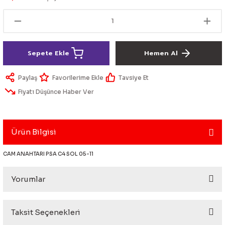
lik Ürünleri
Üniversal Paspas
Ön lip
Sis Lamba
Dönüştürücü
2021- FE1
GOLF 8
Vites Topuzu - Körüğü
Spoyler üniversal
Kontak Setleri
Sepete Ekle
Hemen Al
 Uçları
Modül - Kumanda
Paylaş
Tavsiye Et
Müşür
Fiyatı Düşünce Haber Ver
Role
Ürün Bilgisi
itleri
Soket
CAM ANAHTARI PSA C4 SOL 05-11
Yorumlar
ri
aleti
Taksit Seçenekleri
Bu ürüne ilk yorumu siz yapın!