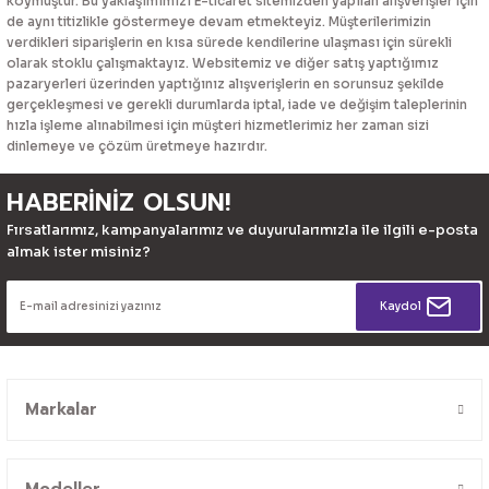
koymuştur. Bu yaklaşımımızı E-ticaret sitemizden yapılan alışverişler için
de aynı titizlikle göstermeye devam etmekteyiz. Müşterilerimizin
verdikleri siparişlerin en kısa sürede kendilerine ulaşması için sürekli
olarak stoklu çalışmaktayız. Websitemiz ve diğer satış yaptığımız
pazaryerleri üzerinden yaptığınız alışverişlerin en sorunsuz şekilde
gerçekleşmesi ve gerekli durumlarda iptal, iade ve değişim taleplerinin
hızla işleme alınabilmesi için müşteri hizmetlerimiz her zaman sizi
dinlemeye ve çözüm üretmeye hazırdır.
HABERİNİZ OLSUN!
Fırsatlarımız, kampanyalarımız ve duyurularımızla ile ilgili e-posta
almak ister misiniz?
Kaydol
Markalar
Modeller