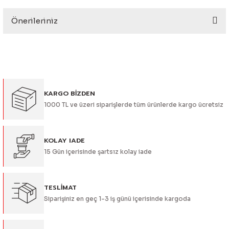
eri
Önerileriniz
Yorum Yaz
Bu ürünün fiyat bilgisi, resim, ürün açıklamalarında ve diğer
konularda yetersiz gördüğünüz noktaları öneri formunu
kullanarak tarafımıza iletebilirsiniz.
Görüş ve önerileriniz için teşekkür ederiz.
i
KARGO BİZDEN
Ürün resmi kalitesiz, bozuk veya görüntülenemiyor.
1000 TL ve üzeri siparişlerde tüm ürünlerde kargo ücretsiz
Ürün açıklamasında eksik bilgiler bulunuyor.
Ürün bilgilerinde hatalar bulunuyor.
Ürün fiyatı diğer sitelerden daha pahalı.
KOLAY IADE
15 Gün içerisinde şartsız kolay iade
Bu ürüne benzer farklı alternatifler olmalı.
TESLİMAT
Siparişiniz en geç 1-3 iş günü içerisinde kargoda
Gönder