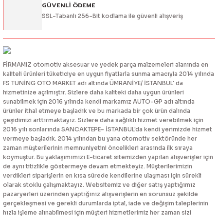
GÜVENLİ ÖDEME
SSL-Tabanlı 256-Bit kodlama ile güvenli alışveriş
FİRMAMIZ otomotiv aksesuar ve yedek parça malzemeleri alanında en
kaliteli ürünleri tüketiciye en uygun fiyatlarla sunma amacıyla 2014 yılında
FS TUNİNG OTO MARKET adı altında ÜMRANİYE/ İSTANBUL' da
hizmetinize açılmıştır. Sizlere daha kaliteki daha uygun ürünleri
sunabilmek için 2016 yılında kendi markamız AUTO-GP adı altında
ürünler ithal etmeye başladık ve bu markada bir çok ürün dalında
çeşidimizi arttırmaktayız. Sizlere daha sağlıklı hizmet verebilmek için
2016 yılı sonlarında SANCAKTEPE- İSTANBUL'da kendi yerimizde hizmet
vermeye başladık. 2014 yılından bu yana otomotiv sektöründe her
zaman müşterilerinin memnuniyetini öncelikleri arasında ilk sıraya
koymuştur. Bu yaklaşımımızı E-ticaret sitemizden yapılan alışverişler için
de aynı titizlikle göstermeye devam etmekteyiz. Müşterilerimizin
verdikleri siparişlerin en kısa sürede kendilerine ulaşması için sürekli
olarak stoklu çalışmaktayız. Websitemiz ve diğer satış yaptığımız
pazaryerleri üzerinden yaptığınız alışverişlerin en sorunsuz şekilde
gerçekleşmesi ve gerekli durumlarda iptal, iade ve değişim taleplerinin
hızla işleme alınabilmesi için müşteri hizmetlerimiz her zaman sizi