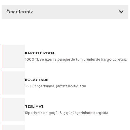
eri
Önerileriniz
Yorum Yaz
Bu ürünün fiyat bilgisi, resim, ürün açıklamalarında ve diğer
konularda yetersiz gördüğünüz noktaları öneri formunu
kullanarak tarafımıza iletebilirsiniz.
Görüş ve önerileriniz için teşekkür ederiz.
i
KARGO BİZDEN
Ürün resmi kalitesiz, bozuk veya görüntülenemiyor.
1000 TL ve üzeri siparişlerde tüm ürünlerde kargo ücretsiz
Ürün açıklamasında eksik bilgiler bulunuyor.
Ürün bilgilerinde hatalar bulunuyor.
Ürün fiyatı diğer sitelerden daha pahalı.
KOLAY IADE
15 Gün içerisinde şartsız kolay iade
Bu ürüne benzer farklı alternatifler olmalı.
TESLİMAT
Siparişiniz en geç 1-3 iş günü içerisinde kargoda
Gönder