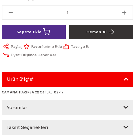
lik Ürünleri
Üniversal Paspas
Ön lip
Sis Lamba
Dönüştürücü
2021- FE1
GOLF 8
Vites Topuzu - Körüğü
Spoyler üniversal
Kontak Setleri
Sepete Ekle
Hemen Al
 Uçları
Modül - Kumanda
Paylaş
Tavsiye Et
Müşür
Fiyatı Düşünce Haber Ver
Role
Ürün Bilgisi
itleri
Soket
CAM ANAHTARI PSA C2 C3 TEKLİ 02-17
Yorumlar
ri
aleti
Taksit Seçenekleri
Bu ürüne ilk yorumu siz yapın!