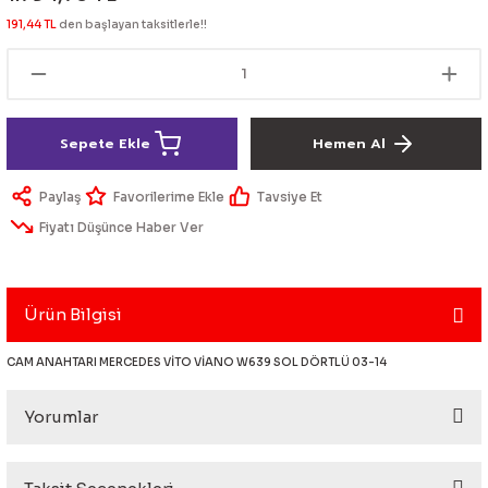
lik Ürünleri
Üniversal Paspas
Ön lip
Sis Lamba
Dönüştürücü
2021- FE1
GOLF 8
191,44 TL
den başlayan taksitlerle!!
Vites Topuzu - Körüğü
Spoyler üniversal
Kontak Setleri
 Uçları
Modül - Kumanda
Sepete Ekle
Hemen Al
Müşür
Paylaş
Tavsiye Et
Fiyatı Düşünce Haber Ver
Role
itleri
Soket
Ürün Bilgisi
CAM ANAHTARI MERCEDES VİTO VİANO W639 SOL DÖRTLÜ 03-14
ri
Yorumlar
aleti