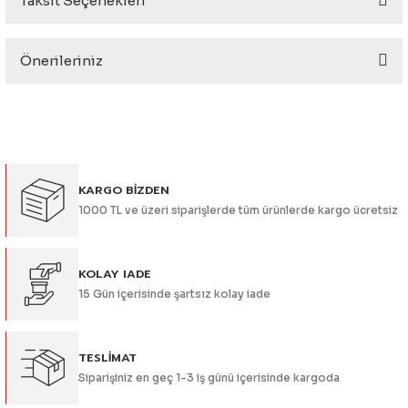
Taksit Seçenekleri
Bu ürüne ilk yorumu siz yapın!
eri
Önerileriniz
Yorum Yaz
Bu ürünün fiyat bilgisi, resim, ürün açıklamalarında ve diğer
konularda yetersiz gördüğünüz noktaları öneri formunu
kullanarak tarafımıza iletebilirsiniz.
Görüş ve önerileriniz için teşekkür ederiz.
i
KARGO BİZDEN
Ürün resmi kalitesiz, bozuk veya görüntülenemiyor.
1000 TL ve üzeri siparişlerde tüm ürünlerde kargo ücretsiz
Ürün açıklamasında eksik bilgiler bulunuyor.
Ürün bilgilerinde hatalar bulunuyor.
Ürün fiyatı diğer sitelerden daha pahalı.
KOLAY IADE
15 Gün içerisinde şartsız kolay iade
Bu ürüne benzer farklı alternatifler olmalı.
TESLİMAT
Siparişiniz en geç 1-3 iş günü içerisinde kargoda