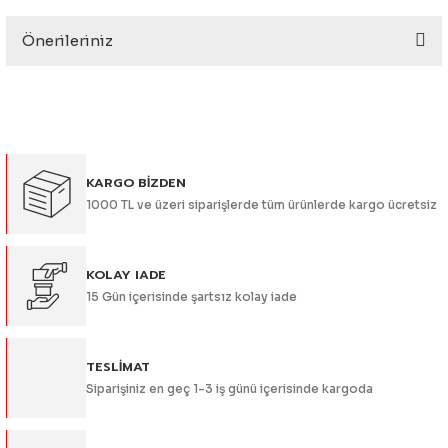
eri
Önerileriniz
Yorum Yaz
Bu ürünün fiyat bilgisi, resim, ürün açıklamalarında ve diğer
konularda yetersiz gördüğünüz noktaları öneri formunu
kullanarak tarafımıza iletebilirsiniz.
Görüş ve önerileriniz için teşekkür ederiz.
i
KARGO BİZDEN
Ürün resmi kalitesiz, bozuk veya görüntülenemiyor.
1000 TL ve üzeri siparişlerde tüm ürünlerde kargo ücretsiz
Ürün açıklamasında eksik bilgiler bulunuyor.
Ürün bilgilerinde hatalar bulunuyor.
Ürün fiyatı diğer sitelerden daha pahalı.
KOLAY IADE
15 Gün içerisinde şartsız kolay iade
Bu ürüne benzer farklı alternatifler olmalı.
TESLİMAT
Siparişiniz en geç 1-3 iş günü içerisinde kargoda
Gönder