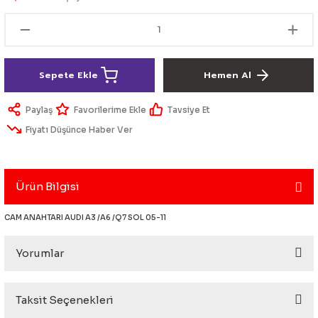
lik Ürünleri
Üniversal Paspas
Ön lip
Sis Lamba
Dönüştürücü
2021- FE1
GOLF 8
Vites Topuzu - Körüğü
Spoyler üniversal
Kontak Setleri
Sepete Ekle
Hemen Al
 Uçları
Modül - Kumanda
Paylaş
Tavsiye Et
Müşür
Fiyatı Düşünce Haber Ver
Role
Ürün Bilgisi
itleri
Soket
CAM ANAHTARI AUDI A3 /A6 /Q7 SOL 05-11
Yorumlar
ri
aleti
Taksit Seçenekleri
Bu ürüne ilk yorumu siz yapın!