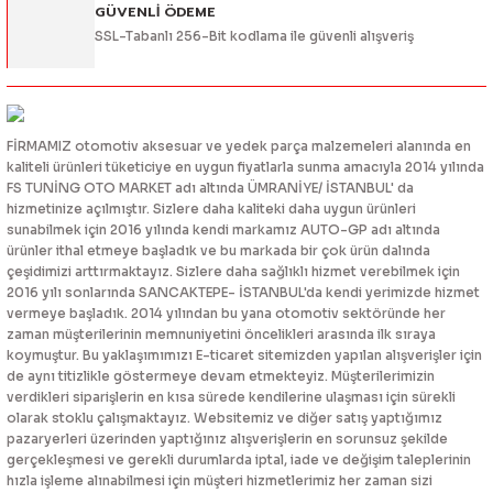
GÜVENLİ ÖDEME
SSL-Tabanlı 256-Bit kodlama ile güvenli alışveriş
FİRMAMIZ otomotiv aksesuar ve yedek parça malzemeleri alanında en
kaliteli ürünleri tüketiciye en uygun fiyatlarla sunma amacıyla 2014 yılında
FS TUNİNG OTO MARKET adı altında ÜMRANİYE/ İSTANBUL' da
hizmetinize açılmıştır. Sizlere daha kaliteki daha uygun ürünleri
sunabilmek için 2016 yılında kendi markamız AUTO-GP adı altında
ürünler ithal etmeye başladık ve bu markada bir çok ürün dalında
çeşidimizi arttırmaktayız. Sizlere daha sağlıklı hizmet verebilmek için
2016 yılı sonlarında SANCAKTEPE- İSTANBUL'da kendi yerimizde hizmet
vermeye başladık. 2014 yılından bu yana otomotiv sektöründe her
zaman müşterilerinin memnuniyetini öncelikleri arasında ilk sıraya
koymuştur. Bu yaklaşımımızı E-ticaret sitemizden yapılan alışverişler için
de aynı titizlikle göstermeye devam etmekteyiz. Müşterilerimizin
verdikleri siparişlerin en kısa sürede kendilerine ulaşması için sürekli
olarak stoklu çalışmaktayız. Websitemiz ve diğer satış yaptığımız
pazaryerleri üzerinden yaptığınız alışverişlerin en sorunsuz şekilde
gerçekleşmesi ve gerekli durumlarda iptal, iade ve değişim taleplerinin
hızla işleme alınabilmesi için müşteri hizmetlerimiz her zaman sizi