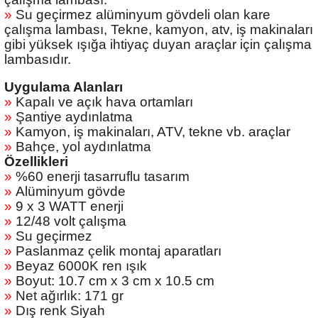
eri
»
Su geçirmez alüminyum gövdeli olan kare
çalışma lambası, Tekne, kamyon, atv, iş makinaları
gibi yüksek ışığa ihtiyaç duyan araçlar için çalışma
lambasıdır.
Uygulama Alanları
»
Kapalı ve açık hava ortamları
»
Şantiye aydınlatma
i
»
Kamyon, iş makinaları, ATV, tekne vb. araçlar
»
Bahçe, yol aydınlatma
Özellikleri
»
%60 enerji tasarruflu tasarım
»
Alüminyum gövde
»
9 x 3 WATT enerji
»
12/48 volt çalışma
»
Su geçirmez
»
Paslanmaz çelik montaj aparatları
»
Beyaz 6000K ren ışık
»
Boyut: 10.7 cm x 3 cm x 10.5 cm
»
Net ağırlık: 171 gr
»
Dış renk Siyah