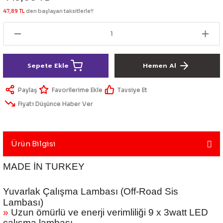
lik Ürünleri
Üniversal Paspas
Ön lip
Sis Lamba
Dönüştürücü
2021- FE1
GOLF 8
47,89 TL
den başlayan taksitlerle!!
Vites Topuzu - Körüğü
Spoyler üniversal
Kontak Setleri
 Uçları
Modül - Kumanda
Sepete Ekle
Hemen Al
Müşür
Paylaş
Tavsiye Et
Fiyatı Düşünce Haber Ver
Role
itleri
Soket
Ürün Bilgisi
MADE İN TURKEY
ri
Yuvarlak Çalışma Lambası (Off-Road Sis
Lambası)
aleti
»
Uzun ömürlü ve enerji verimliliği 9 x 3watt LED
çalışma lambası.