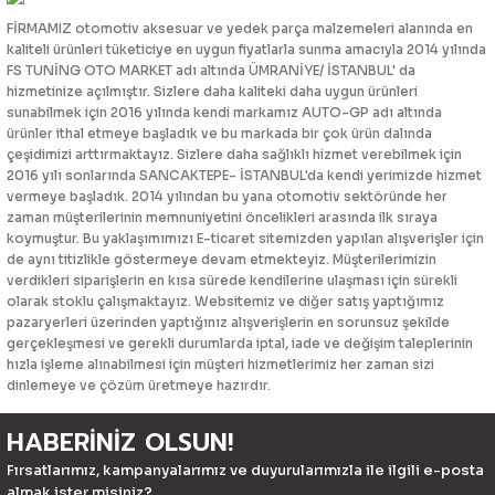
FİRMAMIZ otomotiv aksesuar ve yedek parça malzemeleri alanında en
kaliteli ürünleri tüketiciye en uygun fiyatlarla sunma amacıyla 2014 yılında
FS TUNİNG OTO MARKET adı altında ÜMRANİYE/ İSTANBUL' da
hizmetinize açılmıştır. Sizlere daha kaliteki daha uygun ürünleri
sunabilmek için 2016 yılında kendi markamız AUTO-GP adı altında
ürünler ithal etmeye başladık ve bu markada bir çok ürün dalında
çeşidimizi arttırmaktayız. Sizlere daha sağlıklı hizmet verebilmek için
2016 yılı sonlarında SANCAKTEPE- İSTANBUL'da kendi yerimizde hizmet
vermeye başladık. 2014 yılından bu yana otomotiv sektöründe her
zaman müşterilerinin memnuniyetini öncelikleri arasında ilk sıraya
koymuştur. Bu yaklaşımımızı E-ticaret sitemizden yapılan alışverişler için
de aynı titizlikle göstermeye devam etmekteyiz. Müşterilerimizin
verdikleri siparişlerin en kısa sürede kendilerine ulaşması için sürekli
olarak stoklu çalışmaktayız. Websitemiz ve diğer satış yaptığımız
pazaryerleri üzerinden yaptığınız alışverişlerin en sorunsuz şekilde
gerçekleşmesi ve gerekli durumlarda iptal, iade ve değişim taleplerinin
hızla işleme alınabilmesi için müşteri hizmetlerimiz her zaman sizi
dinlemeye ve çözüm üretmeye hazırdır.
HABERİNİZ OLSUN!
Fırsatlarımız, kampanyalarımız ve duyurularımızla ile ilgili e-posta
almak ister misiniz?