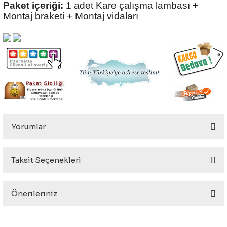
Paket içeriği:
1 adet Kare çalışma lambası +
Montaj braketi + Montaj vidaları
Yorumlar
Taksit Seçenekleri
Bu ürüne ilk yorumu siz yapın!
Önerileriniz
Yorum Yaz
Bu ürünün fiyat bilgisi, resim, ürün açıklamalarında ve diğer
konularda yetersiz gördüğünüz noktaları öneri formunu