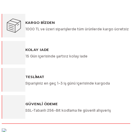
kullanarak tarafımıza iletebilirsiniz.
Görüş ve önerileriniz için teşekkür ederiz.
KARGO BİZDEN
Ürün resmi kalitesiz, bozuk veya görüntülenemiyor.
1000 TL ve üzeri siparişlerde tüm ürünlerde kargo ücretsiz
Ürün açıklamasında eksik bilgiler bulunuyor.
Ürün bilgilerinde hatalar bulunuyor.
Ürün fiyatı diğer sitelerden daha pahalı.
KOLAY IADE
15 Gün içerisinde şartsız kolay iade
Bu ürüne benzer farklı alternatifler olmalı.
TESLİMAT
Siparişiniz en geç 1-3 iş günü içerisinde kargoda
Gönder
GÜVENLİ ÖDEME
SSL-Tabanlı 256-Bit kodlama ile güvenli alışveriş